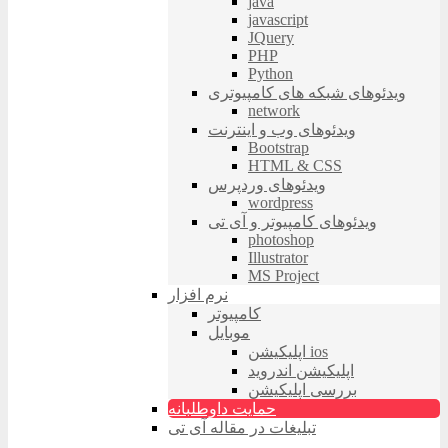
java
javascript
JQuery
PHP
Python
ویدئوهای شبکه های کامپیوتری
network
ویدئوهای وب و اینترنت
Bootstrap
HTML & CSS
ویدئوهای وردپرس
wordpress
ویدئوهای کامپیوتر و آی تی
photoshop
Illustrator
MS Project
نرم افزار
کامپیوتر
موبایل
اپلیکیشن ios
اپلیکیشن اندروید
بررسی اپلیکیشن
حمایت داوطلبانه
تبلیغات در مقاله آی تی