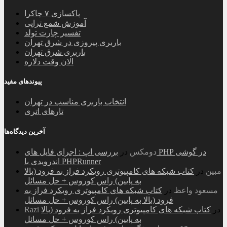
پاکسازی ۷ چاکرا
آموزش شمع تراپی
تفسیر چارت تولد
باربری پیروزی در شرق تهران
باربری شرق تهران
الان وقت دلاره
پیوندهای مفید
انتخاب باربری مناسب در تهران
تارهای اتری
آخرین دیدگاه‌ها
دومکس
در
بررسی اپ : اجرای فایل های PHP در گوشی
اندرویدی با PHPRunner
مبین
در
کتاب شبکه های کامپیوتری رویکرد فراز به فرود (بالا
به پایین) راس کوروس + حل مسائل
مسعود واعظ
در
کتاب شبکه های کامپیوتری رویکرد فراز به
فرود (بالا به پایین) راس کوروس + حل مسائل
در
کتاب شبکه های کامپیوتری رویکرد فراز به فرود (بالا
Razi
به پایین) راس کوروس + حل مسائل