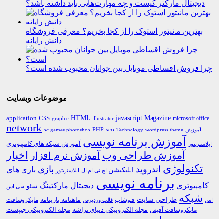
دیجیتال مارکتر کیست و چه مهارت‌هایی باید داشته باشد؟
بهترین مانیتور استوک را از کجا بخریم؟ معرفی فروشگاه
دانش رایانه
چرا فروش اقساطی موبایل بین جوانان محبوب شده است؟
موضوعات وبسایت
HTML
CSS
javascript
Magazine
application
microsoft office
graphic
illustrator
network
PHP
seo
pc games
photoshop
Technology
آموزش
wordpress theme
آموزش برنامه نویسی
آموزش شبکه های کامپیوتری
ایلاستریتور
اخبار
آموزش طراحی وب
آموزش نرم افزار
تکنولوژی
اندروید
بازی
بازی های
اپلیکیشن
اچ تی ام ال
ایلاستریتور
برنامه نویسی
کامپیوتری
دیجیتال مارکتینگ
سئو
سی اس
شبکه
طراحی سایت
فتوشاپ
ماهنامه بازینامه
مایکروسافت
اس
قالب وردپرس
مجله الکترونیکی دنیای تراشه
مجله الکترونیکی چیپست
مایکروسافت آفیس