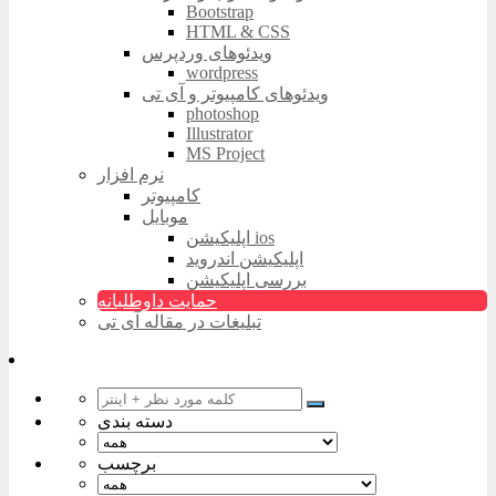
Bootstrap
HTML & CSS
ویدئوهای وردپرس
wordpress
ویدئوهای کامپیوتر و آی تی
photoshop
Illustrator
MS Project
نرم افزار
کامپیوتر
موبایل
اپلیکیشن ios
اپلیکیشن اندروید
بررسی اپلیکیشن
حمایت داوطلبانه
تبلیغات در مقاله آی تی
دسته بندی
برچسب