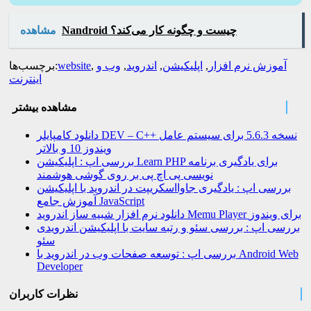
Nandroid چیست و چگونه کار می‌کند؟
مشاهده
آموزش نرم افزار
,
اپلیکیشن
,
اندروید
,
وب و
,
website
برچسب‌ها:
اینترنت
مشاهده بیشتر
دانلود کامپایلر DEV – C++ نسخه 5.6.3 برای سیستم عامل
ویندوز 10 و بالاتر
بررسی اپ : اپلیکیشن Learn PHP برای یادگیری برنامه
نویسی پی اچ پی بر روی گوشی هوشمند
بررسی اپ : یادگیری جاوااسکریپت در اندروید با اپلیکیشن
آموزش جامع JavaScript
دانلود نرم افزار شبیه ساز اندروید Memu Player برای ویندوز
بررسی اپ : بررسی سئو و رتبه سایت با اپلیکیشن اندرویدی
سئو
بررسی اپ : توسعه صفحات وب در اندروید با Android Web
Developer
نظرات کاربران