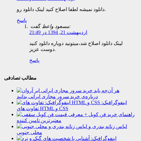
دانلود نمیشه لطفا اصلاح کنید لینک دانلود رو.
پاسخ
گفت:
مسعود واعظ
اردیبهشت 21, 1394 در 21:49
لینک دانلود اصلاح شد،میتونید دوباره دانلود کنید
دوست عزیز.
پاسخ
مطالب تصادفی
هر آن‌چه باید
درباره‌ی خرید سرور مجازی ایرانی بدانید
اینفوگرافیک:
تفاوت های HTML و CSS
راهنمای خرید فن کویل + معرفی
معتبرترین تامین کننده
لباس زنانه بندری و
محلی جنوبی