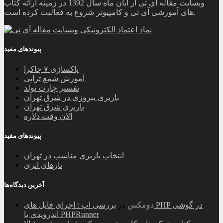
وبسایت مقاله آی تی از آبان ماه سال 1392 در زمینه ارائه کتاب
های آموزشی آی تی و کامپیوتر شروع به فعالیت کرده است.
پیوندهای مفید
پاکسازی ۷ چاکرا
آموزش شمع تراپی
تفسیر چارت تولد
باربری پیروزی در شرق تهران
باربری شرق تهران
الان وقت دلاره
پیوندهای مفید
انتخاب باربری مناسب در تهران
تارهای اتری
آخرین دیدگاه‌ها
دومکس
در
بررسی اپ : اجرای فایل های PHP در گوشی
اندرویدی با PHPRunner