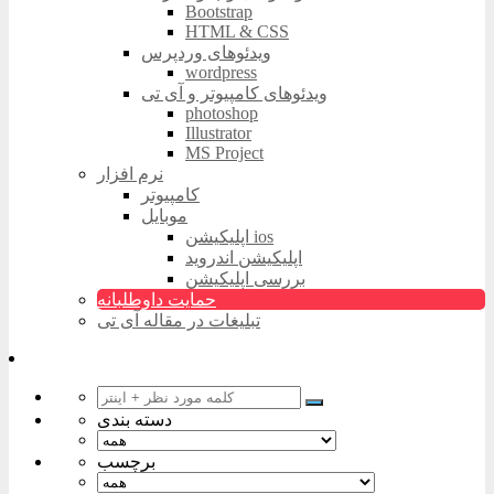
Bootstrap
HTML & CSS
ویدئوهای وردپرس
wordpress
ویدئوهای کامپیوتر و آی تی
photoshop
Illustrator
MS Project
نرم افزار
کامپیوتر
موبایل
اپلیکیشن ios
اپلیکیشن اندروید
بررسی اپلیکیشن
حمایت داوطلبانه
تبلیغات در مقاله آی تی
دسته بندی
برچسب