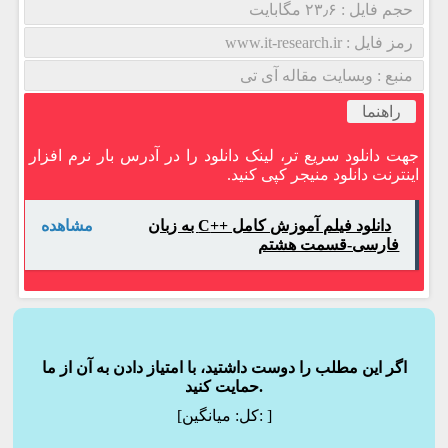
حجم فایل : ۲۳٫۶ مگابایت
رمز فایل : www.it-research.ir
منبع : وبسایت مقاله آی تی
راهنما
جهت دانلود سریع تر، لینک دانلود را در آدرس بار نرم افزار
اینترنت دانلود منیجر کپی کنید.
دانلود فیلم آموزش کامل ++C به زبان
مشاهده
فارسی-قسمت هشتم
اگر این مطلب را دوست داشتید، با امتیاز دادن به آن از ما
حمایت کنید.
]
میانگین:
[کل: