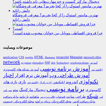
دیجیتال مارکتر کیست و چه مهارت‌هایی باید داشته باشد؟
بهترین مانیتور استوک را از کجا بخریم؟ معرفی فروشگاه
دانش رایانه
چرا فروش اقساطی موبایل بین جوانان محبوب شده است؟
موضوعات وبسایت
HTML
CSS
javascript
Magazine
application
microsoft office
graphic
illustrator
network
PHP
seo
pc games
photoshop
Technology
آموزش
wordpress theme
آموزش برنامه نویسی
آموزش شبکه های کامپیوتری
ایلاستریتور
اخبار
آموزش طراحی وب
آموزش نرم افزار
تکنولوژی
اندروید
بازی
بازی های
اپلیکیشن
اچ تی ام ال
ایلاستریتور
برنامه نویسی
کامپیوتری
دیجیتال مارکتینگ
سئو
سی اس
شبکه
طراحی سایت
فتوشاپ
ماهنامه بازینامه
مایکروسافت
اس
قالب وردپرس
مجله الکترونیکی دنیای تراشه
مجله الکترونیکی چیپست
مایکروسافت آفیس