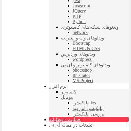
java
javascript
JQuery
PHP
Python
ویدئوهای شبکه های کامپیوتری
network
ویدئوهای وب و اینترنت
Bootstrap
HTML & CSS
ویدئوهای وردپرس
wordpress
ویدئوهای کامپیوتر و آی تی
photoshop
Illustrator
MS Project
نرم افزار
کامپیوتر
موبایل
اپلیکیشن ios
اپلیکیشن اندروید
بررسی اپلیکیشن
حمایت داوطلبانه
تبلیغات در مقاله آی تی