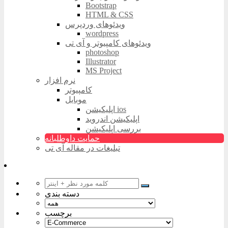
Bootstrap
HTML & CSS
ویدئوهای وردپرس
wordpress
ویدئوهای کامپیوتر و آی تی
photoshop
Illustrator
MS Project
نرم افزار
کامپیوتر
موبایل
اپلیکیشن ios
اپلیکیشن اندروید
بررسی اپلیکیشن
حمایت داوطلبانه
تبلیغات در مقاله آی تی
دسته بندی
برچسب