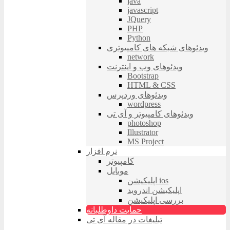
java
javascript
JQuery
PHP
Python
ویدئوهای شبکه های کامپیوتری
network
ویدئوهای وب و اینترنت
Bootstrap
HTML & CSS
ویدئوهای وردپرس
wordpress
ویدئوهای کامپیوتر و آی تی
photoshop
Illustrator
MS Project
نرم افزار
کامپیوتر
موبایل
اپلیکیشن ios
اپلیکیشن اندروید
بررسی اپلیکیشن
حمایت داوطلبانه
تبلیغات در مقاله آی تی