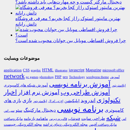
دیجیتال مارکتر کیست و چه مهارت‌هایی باید داشته باشد؟
بهترین مانیتور استوک را از کجا بخریم؟ معرفی فروشگاه
دانش رایانه
چرا فروش اقساطی موبایل بین جوانان محبوب شده است؟
موضوعات وبسایت
HTML
CSS
javascript
Magazine
application
microsoft office
graphic
illustrator
network
PHP
seo
pc games
photoshop
Technology
آموزش
wordpress theme
آموزش برنامه نویسی
آموزش شبکه های کامپیوتری
ایلاستریتور
اخبار
آموزش طراحی وب
آموزش نرم افزار
تکنولوژی
اندروید
بازی
بازی های
اپلیکیشن
اچ تی ام ال
ایلاستریتور
برنامه نویسی
کامپیوتری
دیجیتال مارکتینگ
سئو
سی اس
شبکه
طراحی سایت
فتوشاپ
ماهنامه بازینامه
مایکروسافت
اس
قالب وردپرس
مجله الکترونیکی دنیای تراشه
مجله الکترونیکی چیپست
مایکروسافت آفیس