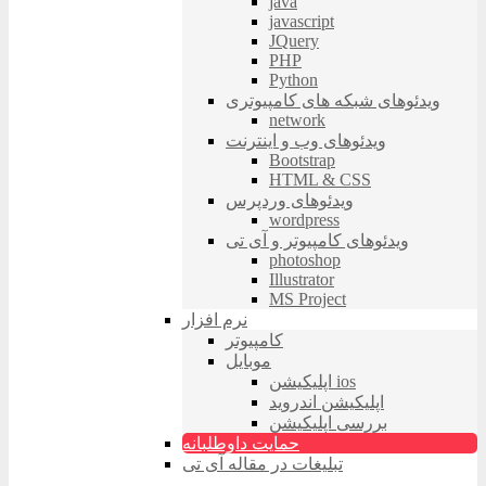
java
javascript
JQuery
PHP
Python
ویدئوهای شبکه های کامپیوتری
network
ویدئوهای وب و اینترنت
Bootstrap
HTML & CSS
ویدئوهای وردپرس
wordpress
ویدئوهای کامپیوتر و آی تی
photoshop
Illustrator
MS Project
نرم افزار
کامپیوتر
موبایل
اپلیکیشن ios
اپلیکیشن اندروید
بررسی اپلیکیشن
حمایت داوطلبانه
تبلیغات در مقاله آی تی