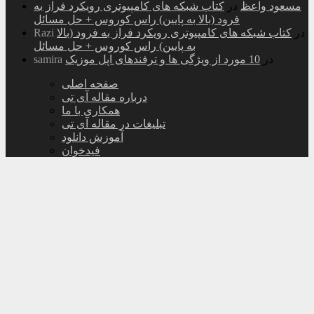
مسعود واعظ
در
کتاب شبکه های کامپیوتری رویکرد فراز به
فرود (بالا به پایین) راس کوروس + حل مسائل
در
کتاب شبکه های کامپیوتری رویکرد فراز به فرود (بالا
Razi
به پایین) راس کوروس + حل مسائل
در
10 مورد از ویژگی ها و ترفندهای اپل موزیک
samira
صفحه اصلی
درباره مقاله آی تی
همکاری با ما
تبلیغات در مقاله آی تی
آموزش دانلود
فیدخوان