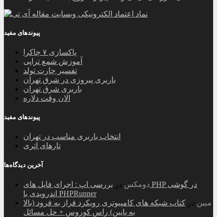
پیوندهای مفید
پاکسازی ۷ چاکرا
آموزش شمع تراپی
تفسیر چارت تولد
باربری پیروزی در شرق تهران
باربری شرق تهران
الان وقت دلاره
پیوندهای مفید
انتخاب باربری مناسب در تهران
تارهای اتری
آخرین دیدگاه‌ها
دومکس
در
بررسی اپ : اجرای فایل های PHP در گوشی
اندرویدی با PHPRunner
مبین
در
کتاب شبکه های کامپیوتری رویکرد فراز به فرود (بالا
به پایین) راس کوروس + حل مسائل