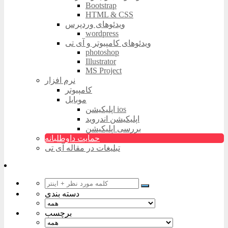
Bootstrap
HTML & CSS
ویدئوهای وردپرس
wordpress
ویدئوهای کامپیوتر و آی تی
photoshop
Illustrator
MS Project
نرم افزار
کامپیوتر
موبایل
اپلیکیشن ios
اپلیکیشن اندروید
بررسی اپلیکیشن
حمایت داوطلبانه
تبلیغات در مقاله آی تی
دسته بندی
برچسب