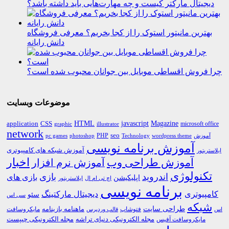
دیجیتال مارکتر کیست و چه مهارت‌هایی باید داشته باشد؟
بهترین مانیتور استوک را از کجا بخریم؟ معرفی فروشگاه
دانش رایانه
چرا فروش اقساطی موبایل بین جوانان محبوب شده است؟
موضوعات وبسایت
HTML
CSS
javascript
Magazine
application
microsoft office
graphic
illustrator
network
PHP
seo
pc games
photoshop
Technology
آموزش
wordpress theme
آموزش برنامه نویسی
آموزش شبکه های کامپیوتری
ایلاستریتور
اخبار
آموزش طراحی وب
آموزش نرم افزار
تکنولوژی
اندروید
بازی
بازی های
اپلیکیشن
اچ تی ام ال
ایلاستریتور
برنامه نویسی
کامپیوتری
دیجیتال مارکتینگ
سئو
سی اس
شبکه
طراحی سایت
فتوشاپ
ماهنامه بازینامه
مایکروسافت
اس
قالب وردپرس
مجله الکترونیکی دنیای تراشه
مجله الکترونیکی چیپست
مایکروسافت آفیس