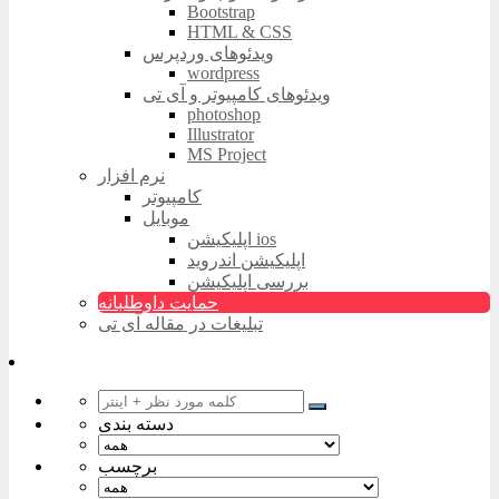
Bootstrap
HTML & CSS
ویدئوهای وردپرس
wordpress
ویدئوهای کامپیوتر و آی تی
photoshop
Illustrator
MS Project
نرم افزار
کامپیوتر
موبایل
اپلیکیشن ios
اپلیکیشن اندروید
بررسی اپلیکیشن
حمایت داوطلبانه
تبلیغات در مقاله آی تی
دسته بندی
برچسب