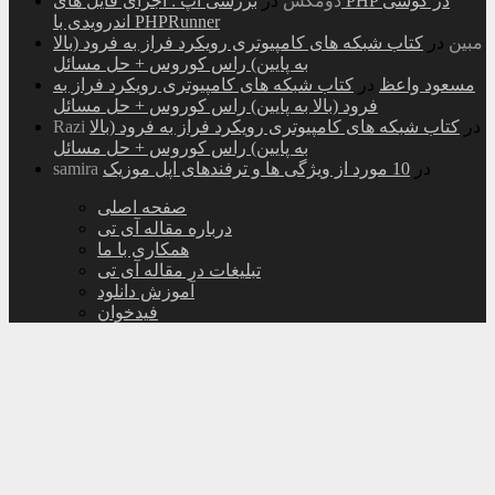
دومکس
در
بررسی اپ : اجرای فایل های PHP در گوشی
اندرویدی با PHPRunner
مبین
در
کتاب شبکه های کامپیوتری رویکرد فراز به فرود (بالا
به پایین) راس کوروس + حل مسائل
مسعود واعظ
در
کتاب شبکه های کامپیوتری رویکرد فراز به
فرود (بالا به پایین) راس کوروس + حل مسائل
در
کتاب شبکه های کامپیوتری رویکرد فراز به فرود (بالا
Razi
به پایین) راس کوروس + حل مسائل
در
10 مورد از ویژگی ها و ترفندهای اپل موزیک
samira
صفحه اصلی
درباره مقاله آی تی
همکاری با ما
تبلیغات در مقاله آی تی
آموزش دانلود
فیدخوان