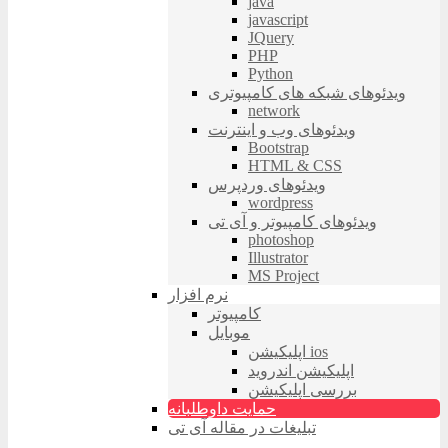
java
javascript
JQuery
PHP
Python
ویدئوهای شبکه های کامپیوتری
network
ویدئوهای وب و اینترنت
Bootstrap
HTML & CSS
ویدئوهای وردپرس
wordpress
ویدئوهای کامپیوتر و آی تی
photoshop
Illustrator
MS Project
نرم افزار
کامپیوتر
موبایل
اپلیکیشن ios
اپلیکیشن اندروید
بررسی اپلیکیشن
حمایت داوطلبانه
تبلیغات در مقاله آی تی