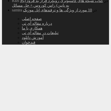
در
کتاب شبکه های کامپیوتری رویکرد فراز به فرود (بالا
Razi
به پایین) راس کوروس + حل مسائل
در
10 مورد از ویژگی ها و ترفندهای اپل موزیک
samira
صفحه اصلی
درباره مقاله آی تی
همکاری با ما
تبلیغات در مقاله آی تی
آموزش دانلود
فیدخوان