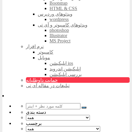
Bootstrap
HTML & CSS
ویدئوهای وردپرس
wordpress
ویدئوهای کامپیوتر و آی تی
photoshop
Illustrator
MS Project
نرم افزار
کامپیوتر
موبایل
اپلیکیشن ios
اپلیکیشن اندروید
بررسی اپلیکیشن
حمایت داوطلبانه
تبلیغات در مقاله آی تی
دسته بندی
برچسب