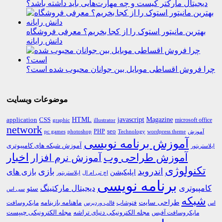
دیجیتال مارکتر کیست و چه مهارت‌هایی باید داشته باشد؟
بهترین مانیتور استوک را از کجا بخریم؟ معرفی فروشگاه
دانش رایانه
چرا فروش اقساطی موبایل بین جوانان محبوب شده است؟
موضوعات وبسایت
HTML
CSS
javascript
Magazine
application
microsoft office
graphic
illustrator
network
PHP
seo
pc games
photoshop
Technology
آموزش
wordpress theme
آموزش برنامه نویسی
آموزش شبکه های کامپیوتری
ایلاستریتور
اخبار
آموزش طراحی وب
آموزش نرم افزار
تکنولوژی
اندروید
بازی
بازی های
اپلیکیشن
اچ تی ام ال
ایلاستریتور
برنامه نویسی
کامپیوتری
دیجیتال مارکتینگ
سئو
سی اس
شبکه
طراحی سایت
فتوشاپ
ماهنامه بازینامه
مایکروسافت
اس
قالب وردپرس
مجله الکترونیکی دنیای تراشه
مجله الکترونیکی چیپست
مایکروسافت آفیس