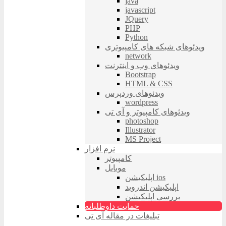
java
javascript
JQuery
PHP
Python
ویدئوهای شبکه های کامپیوتری
network
ویدئوهای وب و اینترنت
Bootstrap
HTML & CSS
ویدئوهای وردپرس
wordpress
ویدئوهای کامپیوتر و آی تی
photoshop
Illustrator
MS Project
نرم افزار
کامپیوتر
موبایل
اپلیکیشن ios
اپلیکیشن اندروید
بررسی اپلیکیشن
حمایت داوطلبانه
تبلیغات در مقاله آی تی