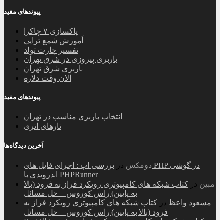
پیوندهای مفید
پاکسازی ۷ چاکرا
آموزش شمع تراپی
تفسیر چارت تولد
باربری پیروزی در شرق تهران
باربری شرق تهران
الان وقت دلاره
پیوندهای مفید
انتخاب باربری مناسب در تهران
تارهای اتری
آخرین دیدگاه‌ها
دومکس
در
بررسی اپ : اجرای فایل های PHP در گوشی
اندرویدی با PHPRunner
مبین
در
کتاب شبکه های کامپیوتری رویکرد فراز به فرود (بالا
به پایین) راس کوروس + حل مسائل
مسعود واعظ
در
کتاب شبکه های کامپیوتری رویکرد فراز به
فرود (بالا به پایین) راس کوروس + حل مسائل