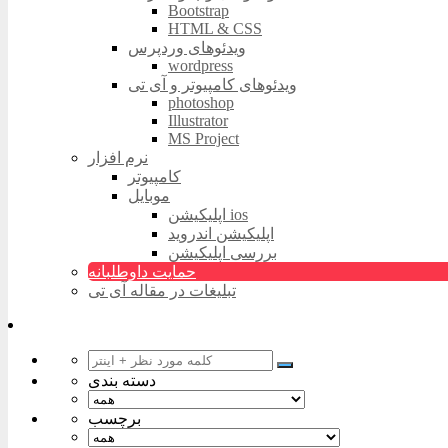
Bootstrap
HTML & CSS
ویدئوهای وردپرس
wordpress
ویدئوهای کامپیوتر و آی تی
photoshop
Illustrator
MS Project
نرم افزار
کامپیوتر
موبایل
اپلیکیشن ios
اپلیکیشن اندروید
بررسی اپلیکیشن
حمایت داوطلبانه
تبلیغات در مقاله آی تی
دسته بندی
برچسب