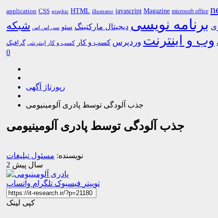
n
HTML
CSS
javascript
Magazine
application
microsoft office
graphic
illustrator
برنامه نویسی
شبکه
ری
دیجیتال مارکتینگ
سئو
سی اس اس
وب و اینترنت
وردپرس
کسب و کار
گرافیک
کسب و کار اینترنتی
0
رپورتاژ آگهی
جذب آلودگی توسط پادری آلومینیومی
جذب آلودگی توسط پادری آلومینیومی
نویسنده:
مسئول تبلیغات
2 سال پیش
توییتر
فیسبوک
تلگرام
واتساپ
کپی لینک