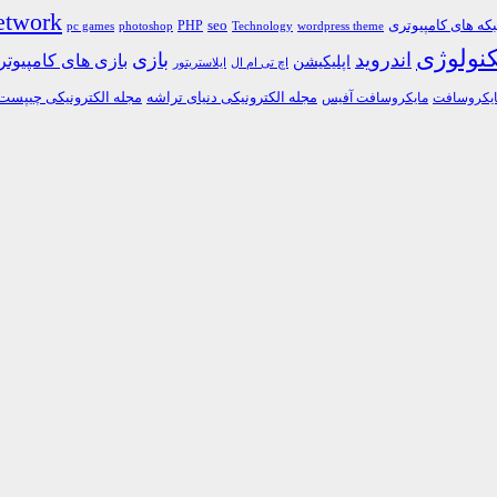
etwork
ه های کامپیوتری
PHP
seo
pc games
photoshop
Technology
wordpress theme
کنولوژی
اندروید
بازی
بازی های کامپیوت
اپلیکیشن
اچ تی ام ال
ایلاستریتور
مجله الکترونیکی دنیای تراشه
مجله الکترونیکی چیپست
یکروسافت
مایکروسافت آفیس