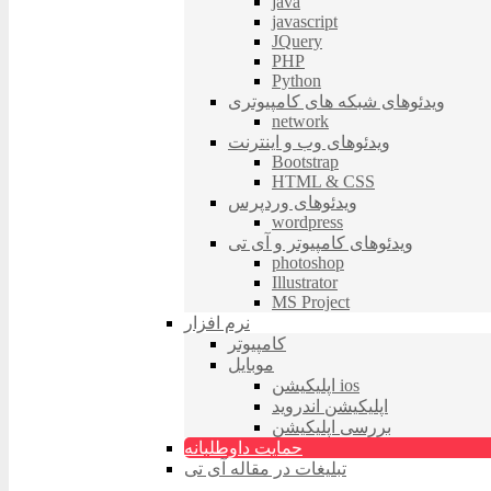
java
javascript
JQuery
PHP
Python
ویدئوهای شبکه های کامپیوتری
network
ویدئوهای وب و اینترنت
Bootstrap
HTML & CSS
ویدئوهای وردپرس
wordpress
ویدئوهای کامپیوتر و آی تی
photoshop
Illustrator
MS Project
نرم افزار
کامپیوتر
موبایل
اپلیکیشن ios
اپلیکیشن اندروید
بررسی اپلیکیشن
حمایت داوطلبانه
تبلیغات در مقاله آی تی