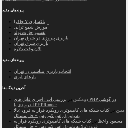
پیوندهای مفید
پاکسازی ۷ چاکرا
آموزش شمع تراپی
تفسیر چارت تولد
باربری پیروزی در شرق تهران
باربری شرق تهران
الان وقت دلاره
پیوندهای مفید
انتخاب باربری مناسب در تهران
تارهای اتری
آخرین دیدگاه‌ها
دومکس
در
بررسی اپ : اجرای فایل های PHP در گوشی
اندرویدی با PHPRunner
مبین
در
کتاب شبکه های کامپیوتری رویکرد فراز به فرود (بالا
به پایین) راس کوروس + حل مسائل
مسعود واعظ
در
کتاب شبکه های کامپیوتری رویکرد فراز به
فرود (بالا به پایین) راس کوروس + حل مسائل