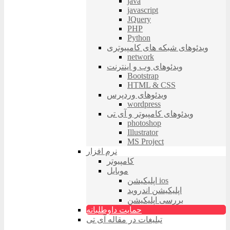
java
javascript
JQuery
PHP
Python
ویدئوهای شبکه های کامپیوتری
network
ویدئوهای وب و اینترنت
Bootstrap
HTML & CSS
ویدئوهای وردپرس
wordpress
ویدئوهای کامپیوتر و آی تی
photoshop
Illustrator
MS Project
نرم افزار
کامپیوتر
موبایل
اپلیکیشن ios
اپلیکیشن اندروید
بررسی اپلیکیشن
حمایت داوطلبانه
تبلیغات در مقاله آی تی