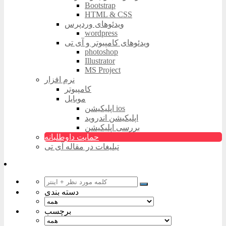
Bootstrap
HTML & CSS
ویدئوهای وردپرس
wordpress
ویدئوهای کامپیوتر و آی تی
photoshop
Illustrator
MS Project
نرم افزار
کامپیوتر
موبایل
اپلیکیشن ios
اپلیکیشن اندروید
بررسی اپلیکیشن
حمایت داوطلبانه
تبلیغات در مقاله آی تی
دسته بندی
برچسب