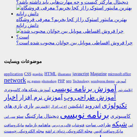
دیجیتال مارکتر کیست و چه مهارت‌هایی باید داشته باشد؟
بهترین مانیتور استوک را از کجا بخریم؟ معرفی فروشگاه
دانش رایانه
چرا فروش اقساطی موبایل بین جوانان محبوب شده است؟
موضوعات وبسایت
HTML
CSS
javascript
Magazine
application
microsoft office
graphic
illustrator
network
PHP
seo
pc games
photoshop
Technology
آموزش
wordpress theme
آموزش برنامه نویسی
آموزش شبکه های کامپیوتری
ایلاستریتور
اخبار
آموزش طراحی وب
آموزش نرم افزار
تکنولوژی
اندروید
بازی
بازی های
اپلیکیشن
اچ تی ام ال
ایلاستریتور
برنامه نویسی
کامپیوتری
دیجیتال مارکتینگ
سئو
سی اس
شبکه
طراحی سایت
فتوشاپ
ماهنامه بازینامه
مایکروسافت
اس
قالب وردپرس
مجله الکترونیکی دنیای تراشه
مجله الکترونیکی چیپست
مایکروسافت آفیس