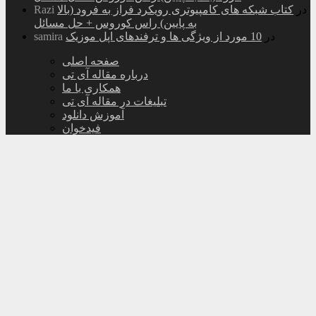
در
کتاب شبکه های کامپیوتری رویکرد فراز به فرود (بالا
Razi
به پایین) راس کوروس + حل مسائل
در
10 مورد از ویژگی ها و ترفندهای اپل موزیک
samira
صفحه اصلی
درباره مقاله آی تی
همکاری با ما
تبلیغات در مقاله آی تی
آموزش دانلود
فیدخوان