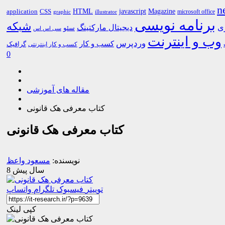
n
HTML
CSS
javascript
Magazine
application
microsoft office
graphic
illustrator
برنامه نویسی
شبکه
ری
دیجیتال مارکتینگ
سئو
سی اس اس
وب و اینترنت
وردپرس
کسب و کار
گرافیک
کسب و کار اینترنتی
0
مقاله های آموزشی
کتاب معرفی هک قانونی
کتاب معرفی هک قانونی
نویسنده:
مسعود واعظ
8 سال پیش
توییتر
فیسبوک
تلگرام
واتساپ
کپی لینک