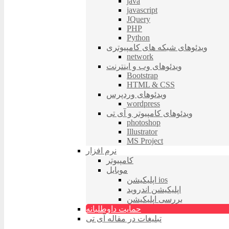
java
javascript
JQuery
PHP
Python
ویدئوهای شبکه های کامپیوتری
network
ویدئوهای وب و اینترنت
Bootstrap
HTML & CSS
ویدئوهای وردپرس
wordpress
ویدئوهای کامپیوتر و آی تی
photoshop
Illustrator
MS Project
نرم افزار
کامپیوتر
موبایل
اپلیکیشن ios
اپلیکیشن اندروید
بررسی اپلیکیشن
حمایت داوطلبانه
تبلیغات در مقاله آی تی