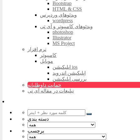
Bootstrap
HTML & CSS
ویدئوهای وردپرس
wordpress
ویدئوهای کامپیوتر و آی تی
photoshop
Illustrator
MS Project
نرم افزار
کامپیوتر
موبایل
اپلیکیشن ios
اپلیکیشن اندروید
بررسی اپلیکیشن
حمایت داوطلبانه
تبلیغات در مقاله آی تی
دسته بندی
برچسب