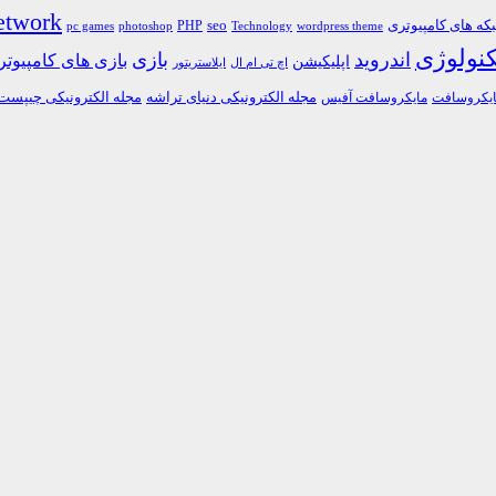
etwork
ه های کامپیوتری
PHP
seo
pc games
photoshop
Technology
wordpress theme
کنولوژی
اندروید
بازی
بازی های کامپیوت
اپلیکیشن
اچ تی ام ال
ایلاستریتور
مجله الکترونیکی دنیای تراشه
مجله الکترونیکی چیپست
یکروسافت
مایکروسافت آفیس