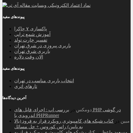
پیوندهای مفید
پاکسازی ۷ چاکرا
آموزش شمع تراپی
تفسیر چارت تولد
باربری پیروزی در شرق تهران
باربری شرق تهران
الان وقت دلاره
پیوندهای مفید
انتخاب باربری مناسب در تهران
تارهای اتری
آخرین دیدگاه‌ها
دومکس
در
بررسی اپ : اجرای فایل های PHP در گوشی
اندرویدی با PHPRunner
مبین
در
کتاب شبکه های کامپیوتری رویکرد فراز به فرود (بالا
به پایین) راس کوروس + حل مسائل
مسعود واعظ
در
کتاب شبکه های کامپیوتری رویکرد فراز به