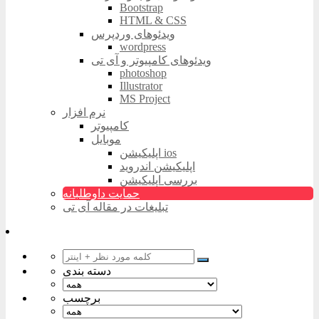
Bootstrap
HTML & CSS
ویدئوهای وردپرس
wordpress
ویدئوهای کامپیوتر و آی تی
photoshop
Illustrator
MS Project
نرم افزار
کامپیوتر
موبایل
اپلیکیشن ios
اپلیکیشن اندروید
بررسی اپلیکیشن
حمایت داوطلبانه
تبلیغات در مقاله آی تی
دسته بندی
برچسب