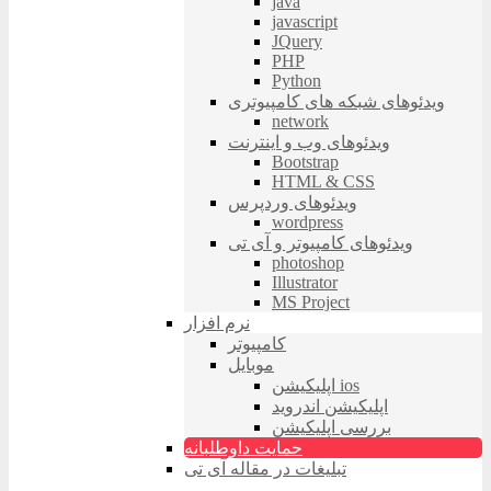
java
javascript
JQuery
PHP
Python
ویدئوهای شبکه های کامپیوتری
network
ویدئوهای وب و اینترنت
Bootstrap
HTML & CSS
ویدئوهای وردپرس
wordpress
ویدئوهای کامپیوتر و آی تی
photoshop
Illustrator
MS Project
نرم افزار
کامپیوتر
موبایل
اپلیکیشن ios
اپلیکیشن اندروید
بررسی اپلیکیشن
حمایت داوطلبانه
تبلیغات در مقاله آی تی