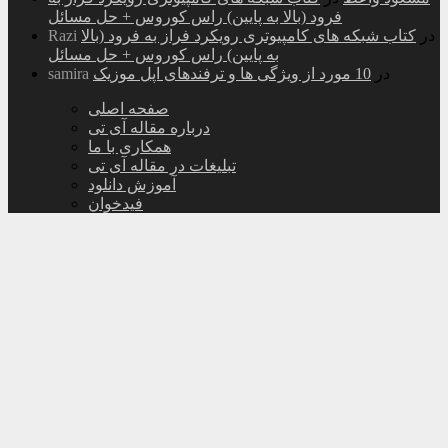
فرود (بالا به پایین) راس کوروس + حل مسائل
در
کتاب شبکه های کامپیوتری رویکرد فراز به فرود (بالا
Razi
به پایین) راس کوروس + حل مسائل
در
10 مورد از ویژگی ها و ترفندهای اپل موزیک
samira
صفحه اصلی
درباره مقاله آی تی
همکاری با ما
تبلیغات در مقاله آی تی
آموزش دانلود
فیدخوان