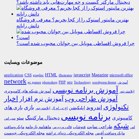
دیجیتال مارکتر کیست و چه مهارت‌هایی باید داشته باشد؟
بهترین مانیتور استوک را از کجا بخریم؟ معرفی فروشگاه
دانش رایانه
چرا فروش اقساطی موبایل بین جوانان محبوب شده است؟
موضوعات وبسایت
HTML
CSS
javascript
Magazine
application
microsoft office
graphic
illustrator
network
PHP
seo
pc games
photoshop
Technology
آموزش
wordpress theme
آموزش برنامه نویسی
آموزش شبکه های کامپیوتری
ایلاستریتور
اخبار
آموزش طراحی وب
آموزش نرم افزار
تکنولوژی
اندروید
بازی
بازی های
اپلیکیشن
اچ تی ام ال
ایلاستریتور
برنامه نویسی
کامپیوتری
دیجیتال مارکتینگ
سئو
سی اس
شبکه
طراحی سایت
فتوشاپ
ماهنامه بازینامه
مایکروسافت
اس
قالب وردپرس
مجله الکترونیکی دنیای تراشه
مجله الکترونیکی چیپست
مایکروسافت آفیس