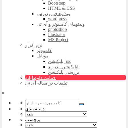
Bootstrap
HTML & CSS
ویدئوهای وردپرس
wordpress
ویدئوهای کامپیوتر و آی تی
photoshop
Illustrator
MS Project
نرم افزار
کامپیوتر
موبایل
اپلیکیشن ios
اپلیکیشن اندروید
بررسی اپلیکیشن
حمایت داوطلبانه
تبلیغات در مقاله آی تی
دسته بندی
برچسب