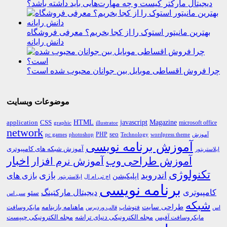
دیجیتال مارکتر کیست و چه مهارت‌هایی باید داشته باشد؟
بهترین مانیتور استوک را از کجا بخریم؟ معرفی فروشگاه
دانش رایانه
چرا فروش اقساطی موبایل بین جوانان محبوب شده است؟
موضوعات وبسایت
HTML
CSS
javascript
Magazine
application
microsoft office
graphic
illustrator
network
PHP
seo
pc games
photoshop
Technology
آموزش
wordpress theme
آموزش برنامه نویسی
آموزش شبکه های کامپیوتری
ایلاستریتور
اخبار
آموزش طراحی وب
آموزش نرم افزار
تکنولوژی
اندروید
بازی
بازی های
اپلیکیشن
اچ تی ام ال
ایلاستریتور
برنامه نویسی
کامپیوتری
دیجیتال مارکتینگ
سئو
سی اس
شبکه
طراحی سایت
فتوشاپ
ماهنامه بازینامه
مایکروسافت
اس
قالب وردپرس
مجله الکترونیکی دنیای تراشه
مجله الکترونیکی چیپست
مایکروسافت آفیس