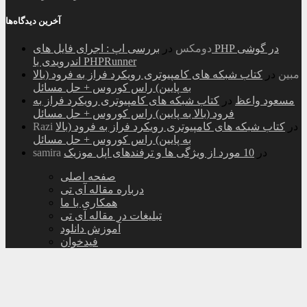
آخرین دیدگاه‌ها
دومکس
در
بررسی اپ : اجرای فایل های PHP در گوشی
اندرویدی با PHPRunner
مبین
در
کتاب شبکه های کامپیوتری رویکرد فراز به فرود (بالا
به پایین) راس کوروس + حل مسائل
مسعود واعظ
در
کتاب شبکه های کامپیوتری رویکرد فراز به
فرود (بالا به پایین) راس کوروس + حل مسائل
در
کتاب شبکه های کامپیوتری رویکرد فراز به فرود (بالا
Razi
به پایین) راس کوروس + حل مسائل
در
10 مورد از ویژگی ها و ترفندهای اپل موزیک
samira
صفحه اصلی
درباره مقاله آی تی
همکاری با ما
تبلیغات در مقاله آی تی
آموزش دانلود
فیدخوان