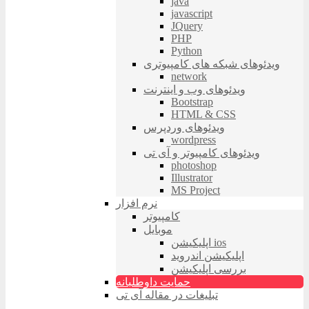
java
javascript
JQuery
PHP
Python
ویدئوهای شبکه های کامپیوتری
network
ویدئوهای وب و اینترنت
Bootstrap
HTML & CSS
ویدئوهای وردپرس
wordpress
ویدئوهای کامپیوتر و آی تی
photoshop
Illustrator
MS Project
نرم افزار
کامپیوتر
موبایل
اپلیکیشن ios
اپلیکیشن اندروید
بررسی اپلیکیشن
حمایت داوطلبانه
تبلیغات در مقاله آی تی