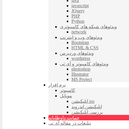
java
javascript
JQuery
PHP
Python
ویدئوهای شبکه های کامپیوتری
network
ویدئوهای وب و اینترنت
Bootstrap
HTML & CSS
ویدئوهای وردپرس
wordpress
ویدئوهای کامپیوتر و آی تی
photoshop
Illustrator
MS Project
نرم افزار
کامپیوتر
موبایل
اپلیکیشن ios
اپلیکیشن اندروید
بررسی اپلیکیشن
حمایت داوطلبانه
تبلیغات در مقاله آی تی