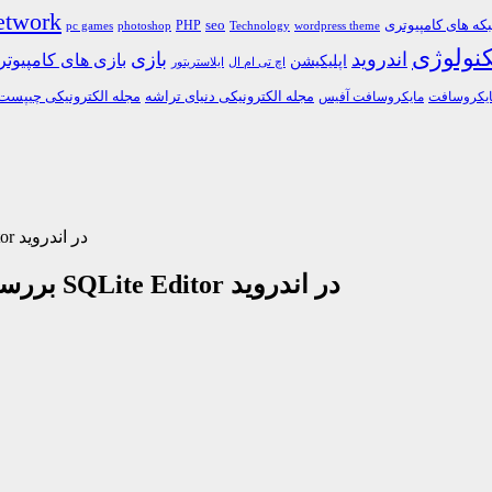
etwork
ه های کامپیوتری
PHP
seo
pc games
photoshop
Technology
wordpress theme
کنولوژی
اندروید
بازی
بازی های کامپیوت
اپلیکیشن
اچ تی ام ال
ایلاستریتور
مجله الکترونیکی دنیای تراشه
مجله الکترونیکی چیپست
یکروسافت
مایکروسافت آفیس
بررسی اپ : ویرایش پایگاه داده اس کیوال لایت با SQLite Editor در اندروید
بررسی اپ : ویرایش پایگاه داده اس کیوال لایت با SQLite Editor در اندروید