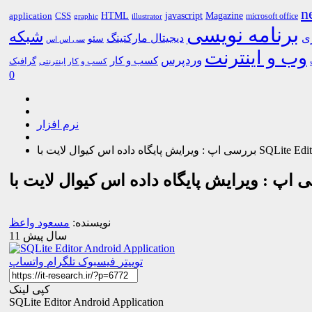
n
HTML
CSS
javascript
Magazine
application
microsoft office
graphic
illustrator
برنامه نویسی
شبکه
ری
دیجیتال مارکتینگ
سئو
سی اس اس
وب و اینترنت
وردپرس
کسب و کار
گرافیک
کسب و کار اینترنتی
0
نرم افزار
نویسنده:
مسعود واعظ
11 سال پیش
توییتر
فیسبوک
تلگرام
واتساپ
کپی لینک
SQLite Editor Android Application