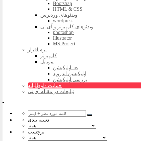
Bootstrap
HTML & CSS
ویدئوهای وردپرس
wordpress
ویدئوهای کامپیوتر و آی تی
photoshop
Illustrator
MS Project
نرم افزار
کامپیوتر
موبایل
اپلیکیشن ios
اپلیکیشن اندروید
بررسی اپلیکیشن
حمایت داوطلبانه
تبلیغات در مقاله آی تی
دسته بندی
برچسب