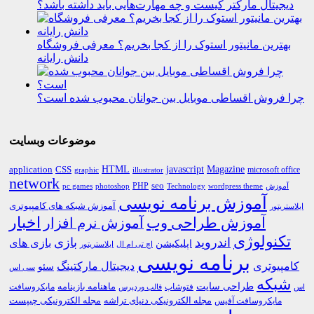
دیجیتال مارکتر کیست و چه مهارت‌هایی باید داشته باشد؟
بهترین مانیتور استوک را از کجا بخریم؟ معرفی فروشگاه
دانش رایانه
چرا فروش اقساطی موبایل بین جوانان محبوب شده است؟
موضوعات وبسایت
HTML
CSS
javascript
Magazine
application
microsoft office
graphic
illustrator
network
PHP
seo
pc games
photoshop
Technology
آموزش
wordpress theme
آموزش برنامه نویسی
آموزش شبکه های کامپیوتری
ایلاستریتور
اخبار
آموزش طراحی وب
آموزش نرم افزار
تکنولوژی
اندروید
بازی
بازی های
اپلیکیشن
اچ تی ام ال
ایلاستریتور
برنامه نویسی
کامپیوتری
دیجیتال مارکتینگ
سئو
سی اس
شبکه
طراحی سایت
فتوشاپ
ماهنامه بازینامه
مایکروسافت
اس
قالب وردپرس
مجله الکترونیکی دنیای تراشه
مجله الکترونیکی چیپست
مایکروسافت آفیس