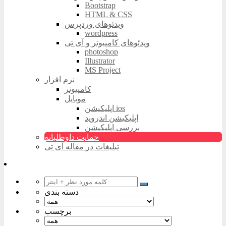
Bootstrap
HTML & CSS
ویدئوهای وردپرس
wordpress
ویدئوهای کامپیوتر و آی تی
photoshop
Illustrator
MS Project
نرم افزار
کامپیوتر
موبایل
اپلیکیشن ios
اپلیکیشن اندروید
بررسی اپلیکیشن
حمایت داوطلبانه
تبلیغات در مقاله آی تی
دسته بندی
برچسب