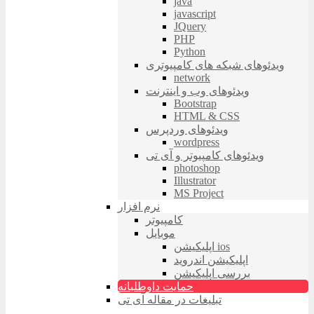
java
javascript
JQuery
PHP
Python
ویدئوهای شبکه های کامپیوتری
network
ویدئوهای وب و اینترنت
Bootstrap
HTML & CSS
ویدئوهای وردپرس
wordpress
ویدئوهای کامپیوتر و آی تی
photoshop
Illustrator
MS Project
نرم افزار
کامپیوتر
موبایل
اپلیکیشن ios
اپلیکیشن اندروید
بررسی اپلیکیشن
حمایت داوطلبانه
تبلیغات در مقاله آی تی