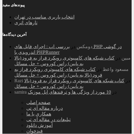
پیوندهای مفید
انتخاب باربری مناسب در تهران
تارهای اتری
آخرین دیدگاه‌ها
دومکس
در
بررسی اپ : اجرای فایل های PHP در گوشی
اندرویدی با PHPRunner
مبین
در
کتاب شبکه های کامپیوتری رویکرد فراز به فرود (بالا
به پایین) راس کوروس + حل مسائل
مسعود واعظ
در
کتاب شبکه های کامپیوتری رویکرد فراز به
فرود (بالا به پایین) راس کوروس + حل مسائل
در
کتاب شبکه های کامپیوتری رویکرد فراز به فرود (بالا
Razi
به پایین) راس کوروس + حل مسائل
در
10 مورد از ویژگی ها و ترفندهای اپل موزیک
samira
صفحه اصلی
درباره مقاله آی تی
همکاری با ما
تبلیغات در مقاله آی تی
آموزش دانلود
فیدخوان