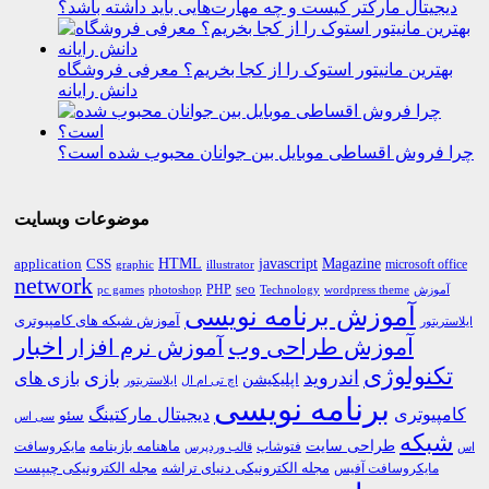
دیجیتال مارکتر کیست و چه مهارت‌هایی باید داشته باشد؟
بهترین مانیتور استوک را از کجا بخریم؟ معرفی فروشگاه
دانش رایانه
چرا فروش اقساطی موبایل بین جوانان محبوب شده است؟
موضوعات وبسایت
HTML
CSS
javascript
Magazine
application
microsoft office
graphic
illustrator
network
PHP
seo
pc games
photoshop
Technology
آموزش
wordpress theme
آموزش برنامه نویسی
آموزش شبکه های کامپیوتری
ایلاستریتور
اخبار
آموزش طراحی وب
آموزش نرم افزار
تکنولوژی
اندروید
بازی
بازی های
اپلیکیشن
اچ تی ام ال
ایلاستریتور
برنامه نویسی
کامپیوتری
دیجیتال مارکتینگ
سئو
سی اس
شبکه
طراحی سایت
فتوشاپ
ماهنامه بازینامه
مایکروسافت
اس
قالب وردپرس
مجله الکترونیکی دنیای تراشه
مجله الکترونیکی چیپست
مایکروسافت آفیس