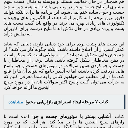
هم همچنان در حال فعالیت هستند و پیوسته به دنبال کسب سهم
بیشتری از نتایج جست و جو در وب می باشند. اما همه چیز به چند
جست و جوی ساده ختم نمی شود، این برنامه ها برای اینکه بتوانند
دقیق ترین نتیجه را به کاربر ارائه دهند، از الگوریتم های پیچیده و
تکنولوژی های زیادی بهره می برند. در واقع باید گفت دست های
پشت و پرده زیادی در حال تلاش اند تا نتایج درست برای کاربران
به نمایش درآید.
این دست های پشت پرده برای خود دنیایی دارند، دنیایی که شاید
کمتر کسی از آن اطلاع داشته باشد. اینکه چگونه کار می کنند؟ از
چه بخش هایی تشکیل شده اند؟ و… سوالاتی است که ممکن است
در ذهن مخاطبان شکل گرفته باشد. شاید برخی از مخاطبان با
جست و جو کردن همین سوالات در موتورهای جست و جو، پاسخ
هایی دریافت کرده باشند، اما نه آنقدر جامع که بتواند آن ها را قانع
کند. ما در این مطلب می خواهیم کتابی را به شما معرفی کنیم که
به جرآت می توان گفت پاسخ اکثر سوالات تان را در مورد سرچ
اینجین ها ارائه خواهد کرد.
کتاب ۷ مرحله ایجاد استراتژی بازاریابی محتوا
مشاهده
کتاب “
آشنایی بیشتر با موتورهای جست و جو
” آمده است تا
رازهای سرچ اینجین ها را بر ملا کند. هر آنچه که در مورد
موتورهای جست و جو نظیر گوگل و بینگ وجود دارند، در این کتاب