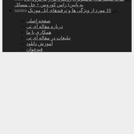
به پایین) راس کوروس + حل مسائل
در
10 مورد از ویژگی ها و ترفندهای اپل موزیک
samira
صفحه اصلی
درباره مقاله آی تی
همکاری با ما
تبلیغات در مقاله آی تی
آموزش دانلود
فیدخوان