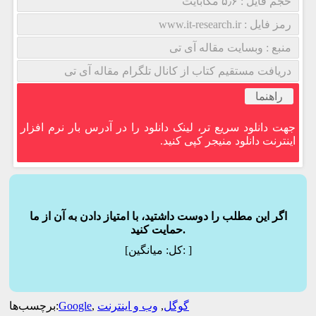
حجم فایل : ۵٫۶ مگابایت
رمز فایل : www.it-research.ir
منبع : وبسایت مقاله آی تی
دریافت مستقیم کتاب از کانال تلگرام مقاله آی تی
راهنما
جهت دانلود سریع تر، لینک دانلود را در آدرس بار نرم افزار
اینترنت دانلود منیجر کپی کنید.
اگر این مطلب را دوست داشتید، با امتیاز دادن به آن از ما
حمایت کنید.
]
میانگین:
[کل:
گوگل
,
وب و اینترنت
,
Google
برچسب‌ها: