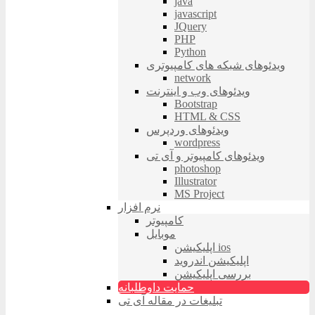
java
javascript
JQuery
PHP
Python
ویدئوهای شبکه های کامپیوتری
network
ویدئوهای وب و اینترنت
Bootstrap
HTML & CSS
ویدئوهای وردپرس
wordpress
ویدئوهای کامپیوتر و آی تی
photoshop
Illustrator
MS Project
نرم افزار
کامپیوتر
موبایل
اپلیکیشن ios
اپلیکیشن اندروید
بررسی اپلیکیشن
حمایت داوطلبانه
تبلیغات در مقاله آی تی