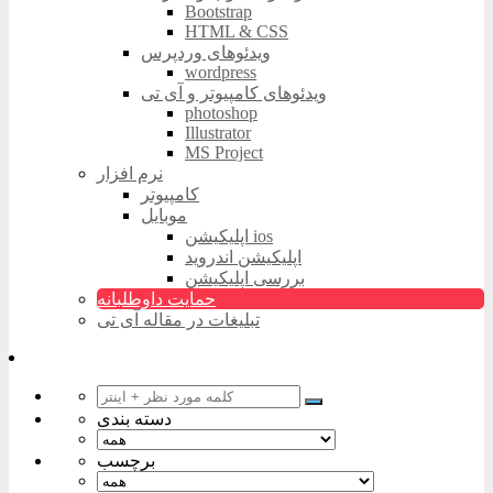
Bootstrap
HTML & CSS
ویدئوهای وردپرس
wordpress
ویدئوهای کامپیوتر و آی تی
photoshop
Illustrator
MS Project
نرم افزار
کامپیوتر
موبایل
اپلیکیشن ios
اپلیکیشن اندروید
بررسی اپلیکیشن
حمایت داوطلبانه
تبلیغات در مقاله آی تی
دسته بندی
برچسب