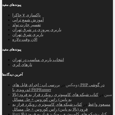
پیوندهای مفید
پاکسازی ۷ چاکرا
آموزش شمع تراپی
تفسیر چارت تولد
باربری پیروزی در شرق تهران
باربری شرق تهران
الان وقت دلاره
پیوندهای مفید
انتخاب باربری مناسب در تهران
تارهای اتری
آخرین دیدگاه‌ها
دومکس
در
بررسی اپ : اجرای فایل های PHP در گوشی
اندرویدی با PHPRunner
مبین
در
کتاب شبکه های کامپیوتری رویکرد فراز به فرود (بالا
به پایین) راس کوروس + حل مسائل
مسعود واعظ
در
کتاب شبکه های کامپیوتری رویکرد فراز به
فرود (بالا به پایین) راس کوروس + حل مسائل
در
کتاب شبکه های کامپیوتری رویکرد فراز به فرود (بالا
Razi