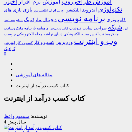
اخبار
آموزش طراحی وب
آموزش نرم افزار
تکنولوژی
اندروید
بازی
بازی های
اپلیکیشن
اچ تی ام ال
ایلاستریتور
برنامه نویسی
کامپیوتری
دیجیتال مارکتینگ
سئو
سی اس
شبکه
طراحی سایت
فتوشاپ
ماهنامه بازینامه
مایکروسافت
اس
قالب وردپرس
مجله الکترونیکی دنیای تراشه
مجله الکترونیکی چیپست
مایکروسافت آفیس
وب و اینترنت
وردپرس
کسب و کار
کسب و کار اینترنتی
گرافیک
0
مقاله های آموزشی
کتاب کسب درآمد از اینترنت
کتاب کسب درآمد از اینترنت
نویسنده:
مسعود واعظ
4 سال پیش