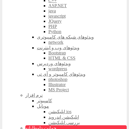
C++
ASP.NET
java
javascript
JQuery
PHP
Python
ویدئوهای شبکه های کامپیوتری
network
ویدئوهای وب و اینترنت
Bootstrap
HTML & CSS
ویدئوهای وردپرس
wordpress
ویدئوهای کامپیوتر و آی تی
photoshop
Illustrator
MS Project
نرم افزار
کامپیوتر
موبایل
اپلیکیشن ios
اپلیکیشن اندروید
بررسی اپلیکیشن
حمایت داوطلبانه