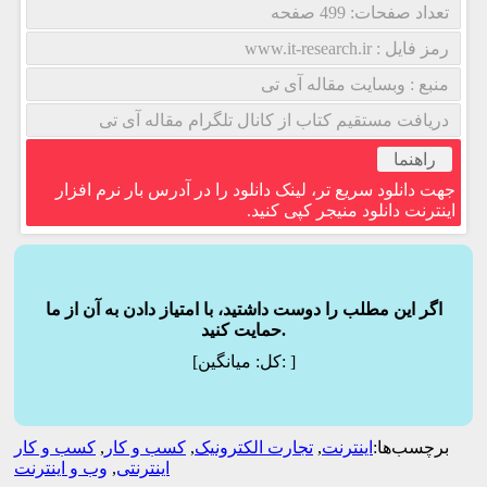
تعداد صفحات: 499 صفحه
رمز فایل : www.it-research.ir
منبع : وبسایت مقاله آی تی
دریافت مستقیم کتاب از کانال تلگرام مقاله آی تی
راهنما
جهت دانلود سریع تر، لینک دانلود را در آدرس بار نرم افزار
اینترنت دانلود منیجر کپی کنید.
اگر این مطلب را دوست داشتید، با امتیاز دادن به آن از ما
حمایت کنید.
]
میانگین:
[کل:
برچسب‌ها:
اینترنت
,
تجارت الکترونیک
,
کسب و کار
,
کسب و کار
اینترنتی
,
وب و اینترنت