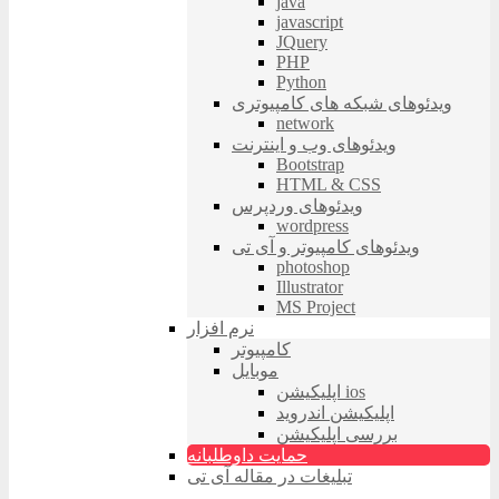
java
javascript
JQuery
PHP
Python
ویدئوهای شبکه های کامپیوتری
network
ویدئوهای وب و اینترنت
Bootstrap
HTML & CSS
ویدئوهای وردپرس
wordpress
ویدئوهای کامپیوتر و آی تی
photoshop
Illustrator
MS Project
نرم افزار
کامپیوتر
موبایل
اپلیکیشن ios
اپلیکیشن اندروید
بررسی اپلیکیشن
حمایت داوطلبانه
تبلیغات در مقاله آی تی