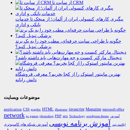
از سایت تا CRM
پیگیری کارهای کنسولی ایران از آلمان؛ از میخک تا خدمات
بانکی و اداری
چگونه با طراحی سایت حرفه‌ای، مطب خود را به یک برند
پزشکی تبدیل کنید؟
دیجیتال مارکتر کیست و چه مهارت‌هایی باید داشته باشد؟
بهترین مانیتور استوک را از کجا بخریم؟ معرفی فروشگاه
دانش رایانه
موضوعات وبسایت
HTML
CSS
javascript
Magazine
application
microsoft office
graphic
illustrator
network
PHP
seo
pc games
photoshop
Technology
آموزش
wordpress theme
آموزش برنامه نویسی
آموزش شبکه های کامپیوتری
ایلاستریتور