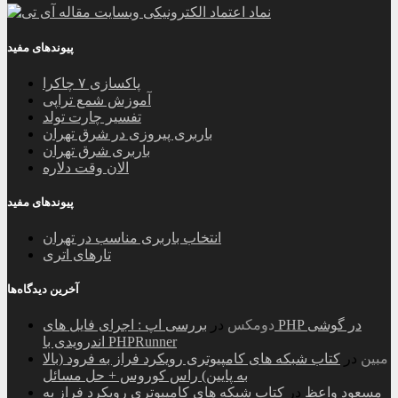
پیوندهای مفید
پاکسازی ۷ چاکرا
آموزش شمع تراپی
تفسیر چارت تولد
باربری پیروزی در شرق تهران
باربری شرق تهران
الان وقت دلاره
پیوندهای مفید
انتخاب باربری مناسب در تهران
تارهای اتری
آخرین دیدگاه‌ها
دومکس
در
بررسی اپ : اجرای فایل های PHP در گوشی
اندرویدی با PHPRunner
مبین
در
کتاب شبکه های کامپیوتری رویکرد فراز به فرود (بالا
به پایین) راس کوروس + حل مسائل
مسعود واعظ
در
کتاب شبکه های کامپیوتری رویکرد فراز به