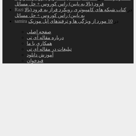
فرود (بالا به پایین) راس کوروس + حل مسائل
در
کتاب شبکه های کامپیوتری رویکرد فراز به فرود (بالا
Razi
به پایین) راس کوروس + حل مسائل
در
10 مورد از ویژگی ها و ترفندهای اپل موزیک
samira
صفحه اصلی
درباره مقاله آی تی
همکاری با ما
تبلیغات در مقاله آی تی
آموزش دانلود
فیدخوان