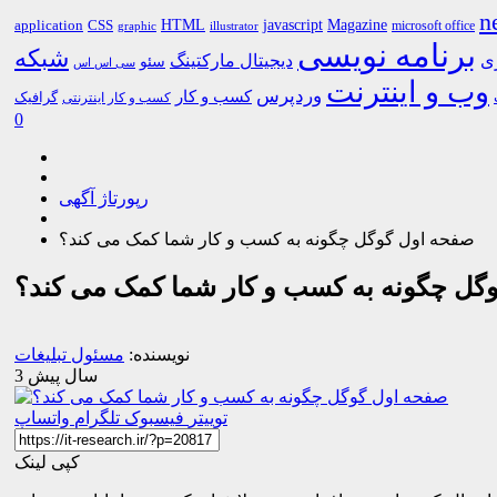
n
HTML
CSS
javascript
Magazine
application
microsoft office
graphic
illustrator
برنامه نویسی
شبکه
ری
دیجیتال مارکتینگ
سئو
سی اس اس
وب و اینترنت
وردپرس
کسب و کار
گرافیک
کسب و کار اینترنتی
0
رپورتاژ آگهی
صفحه اول گوگل چگونه به کسب و کار شما کمک می کند؟
گل چگونه به کسب و کار شما کمک می کند؟
نویسنده:
مسئول تبلیغات
3 سال پیش
توییتر
فیسبوک
تلگرام
واتساپ
کپی لینک