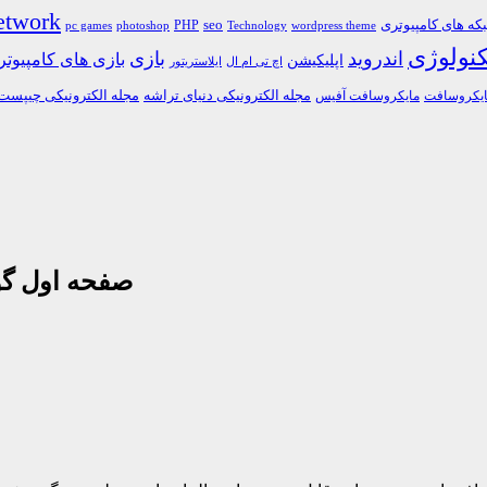
etwork
ه های کامپیوتری
PHP
seo
pc games
photoshop
Technology
wordpress theme
کنولوژی
اندروید
بازی
بازی های کامپیوت
اپلیکیشن
اچ تی ام ال
ایلاستریتور
مجله الکترونیکی دنیای تراشه
مجله الکترونیکی چیپست
یکروسافت
مایکروسافت آفیس
صفحه اول گو