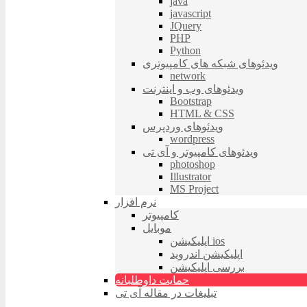
java
javascript
JQuery
PHP
Python
ویدئوهای شبکه های کامپیوتری
network
ویدئوهای وب و اینترنت
Bootstrap
HTML & CSS
ویدئوهای وردپرس
wordpress
ویدئوهای کامپیوتر و آی تی
photoshop
Illustrator
MS Project
نرم افزار
کامپیوتر
موبایل
اپلیکیشن ios
اپلیکیشن اندروید
بررسی اپلیکیشن
حمایت داوطلبانه
تبلیغات در مقاله آی تی