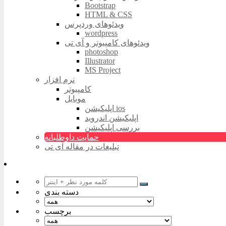
Bootstrap
HTML & CSS
ویدئوهای وردپرس
wordpress
ویدئوهای کامپیوتر و آی تی
photoshop
Illustrator
MS Project
نرم افزار
کامپیوتر
موبایل
اپلیکیشن ios
اپلیکیشن اندروید
بررسی اپلیکیشن
حمایت داوطلبانه
تبلیغات در مقاله آی تی
دسته بندی
برچسب