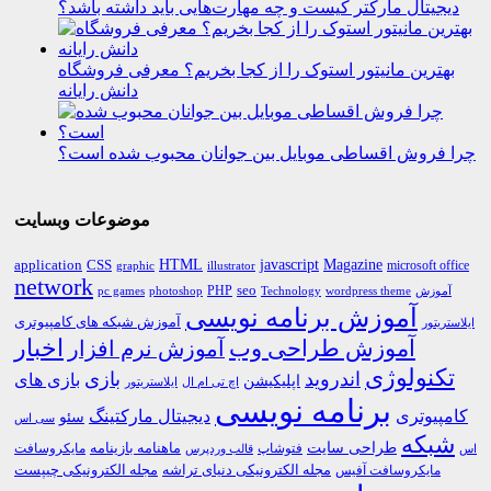
دیجیتال مارکتر کیست و چه مهارت‌هایی باید داشته باشد؟
بهترین مانیتور استوک را از کجا بخریم؟ معرفی فروشگاه
دانش رایانه
چرا فروش اقساطی موبایل بین جوانان محبوب شده است؟
موضوعات وبسایت
HTML
CSS
javascript
Magazine
application
microsoft office
graphic
illustrator
network
PHP
seo
pc games
photoshop
Technology
آموزش
wordpress theme
آموزش برنامه نویسی
آموزش شبکه های کامپیوتری
ایلاستریتور
اخبار
آموزش طراحی وب
آموزش نرم افزار
تکنولوژی
اندروید
بازی
بازی های
اپلیکیشن
اچ تی ام ال
ایلاستریتور
برنامه نویسی
کامپیوتری
دیجیتال مارکتینگ
سئو
سی اس
شبکه
طراحی سایت
فتوشاپ
ماهنامه بازینامه
مایکروسافت
اس
قالب وردپرس
مجله الکترونیکی دنیای تراشه
مجله الکترونیکی چیپست
مایکروسافت آفیس