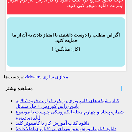
اینترنت دانلود منیجر کپی کنید.
اگر این مطلب را دوست داشتید، با امتیاز دادن به آن از ما
حمایت کنید.
[کل:
میانگین:
]
مجازی سازی
,
vMware
برچسب‌ها:
مشاهده بیشتر
کتاب شبکه های کامپیوتری رویکرد فراز به فرود (بالا به
پایین) راس کوروس + حل مسائل
شماره پنجاه و چهارم مجله الکترونیکی چیپست با موضوع
اپل ویژن پرو
دانلود کتاب آموزش کار با کامپیوتر کلید
دانلود کتاب آموزش عمومی آی تی (فناوری اطلاعات)