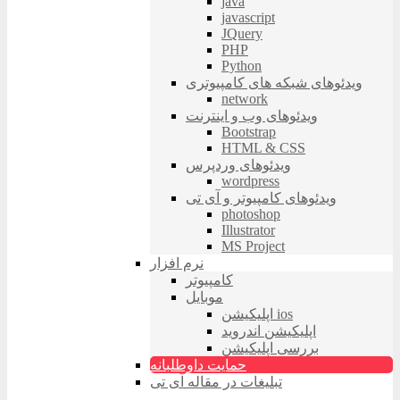
java
javascript
JQuery
PHP
Python
ویدئوهای شبکه های کامپیوتری
network
ویدئوهای وب و اینترنت
Bootstrap
HTML & CSS
ویدئوهای وردپرس
wordpress
ویدئوهای کامپیوتر و آی تی
photoshop
Illustrator
MS Project
نرم افزار
کامپیوتر
موبایل
اپلیکیشن ios
اپلیکیشن اندروید
بررسی اپلیکیشن
حمایت داوطلبانه
تبلیغات در مقاله آی تی