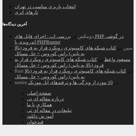
انتخاب باربری مناسب در تهران
تارهای اتری
آخرین دیدگاه‌ها
دومکس
در
بررسی اپ : اجرای فایل های PHP در گوشی
اندرویدی با PHPRunner
مبین
در
کتاب شبکه های کامپیوتری رویکرد فراز به فرود (بالا
به پایین) راس کوروس + حل مسائل
مسعود واعظ
در
کتاب شبکه های کامپیوتری رویکرد فراز به
فرود (بالا به پایین) راس کوروس + حل مسائل
در
کتاب شبکه های کامپیوتری رویکرد فراز به فرود (بالا
Razi
به پایین) راس کوروس + حل مسائل
در
10 مورد از ویژگی ها و ترفندهای اپل موزیک
samira
صفحه اصلی
درباره مقاله آی تی
همکاری با ما
تبلیغات در مقاله آی تی
آموزش دانلود
فیدخوان