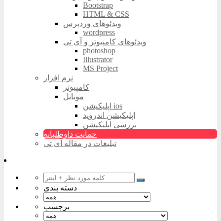
Bootstrap
HTML & CSS
ویدئوهای وردپرس
wordpress
ویدئوهای کامپیوتر و آی تی
photoshop
Illustrator
MS Project
نرم افزار
کامپیوتر
موبایل
اپلیکیشن ios
اپلیکیشن اندروید
بررسی اپلیکیشن
حمایت داوطلبانه
تبلیغات در مقاله آی تی
دسته بندی
برچسب