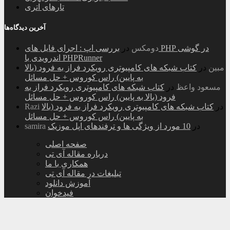
تارهای اتری
آخرین دیدگاه‌ها
دومکس
در
بررسی اپ : اجرای فایل های PHP در گوشی
اندرویدی با PHPRunner
مبین
در
کتاب شبکه های کامپیوتری رویکرد فراز به فرود (بالا
به پایین) راس کوروس + حل مسائل
مسعود واعظ
در
کتاب شبکه های کامپیوتری رویکرد فراز به
فرود (بالا به پایین) راس کوروس + حل مسائل
در
کتاب شبکه های کامپیوتری رویکرد فراز به فرود (بالا
Razi
به پایین) راس کوروس + حل مسائل
در
10 مورد از ویژگی ها و ترفندهای اپل موزیک
samira
صفحه اصلی
درباره مقاله آی تی
همکاری با ما
تبلیغات در مقاله آی تی
آموزش دانلود
فیدخوان