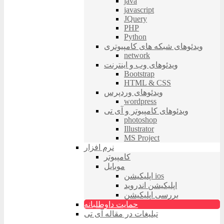
java
javascript
JQuery
PHP
Python
ویدئوهای شبکه های کامپیوتری
network
ویدئوهای وب و اینترنت
Bootstrap
HTML & CSS
ویدئوهای وردپرس
wordpress
ویدئوهای کامپیوتر و آی تی
photoshop
Illustrator
MS Project
نرم افزار
کامپیوتر
موبایل
اپلیکیشن ios
اپلیکیشن اندروید
بررسی اپلیکیشن
حمایت داوطلبانه
تبلیغات در مقاله آی تی