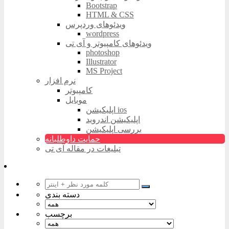
Bootstrap
HTML & CSS
ویدئوهای وردپرس
wordpress
ویدئوهای کامپیوتر و آی تی
photoshop
Illustrator
MS Project
نرم افزار
کامپیوتر
موبایل
اپلیکیشن ios
اپلیکیشن اندروید
بررسی اپلیکیشن
حمایت داوطلبانه
تبلیغات در مقاله آی تی
دسته بندی
برچسب