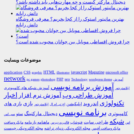
دیجیتال مارکتر کیست و چه مهارت‌هایی باید داشته باشد؟
بهترین مانیتور استوک را از کجا بخریم؟ معرفی فروشگاه
دانش رایانه
چرا فروش اقساطی موبایل بین جوانان محبوب شده است؟
موضوعات وبسایت
HTML
CSS
javascript
Magazine
application
microsoft office
graphic
illustrator
network
PHP
seo
pc games
photoshop
Technology
آموزش
wordpress theme
آموزش برنامه نویسی
آموزش شبکه های کامپیوتری
ایلاستریتور
اخبار
آموزش طراحی وب
آموزش نرم افزار
تکنولوژی
اندروید
بازی
بازی های
اپلیکیشن
اچ تی ام ال
ایلاستریتور
برنامه نویسی
کامپیوتری
دیجیتال مارکتینگ
سئو
سی اس
شبکه
طراحی سایت
فتوشاپ
ماهنامه بازینامه
مایکروسافت
اس
قالب وردپرس
مجله الکترونیکی دنیای تراشه
مجله الکترونیکی چیپست
مایکروسافت آفیس