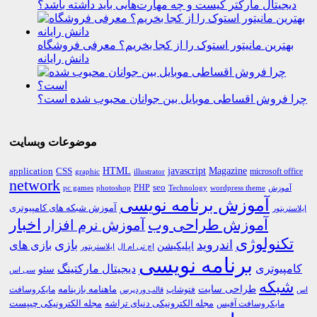
دیجیتال مارکتر کیست و چه مهارت‌هایی باید داشته باشد؟
بهترین مانیتور استوک را از کجا بخریم؟ معرفی فروشگاه
دانش رایانه
چرا فروش اقساطی موبایل بین جوانان محبوب شده است؟
موضوعات وبسایت
HTML
CSS
javascript
Magazine
application
microsoft office
graphic
illustrator
network
PHP
seo
pc games
photoshop
Technology
آموزش
wordpress theme
آموزش برنامه نویسی
آموزش شبکه های کامپیوتری
ایلاستریتور
اخبار
آموزش طراحی وب
آموزش نرم افزار
تکنولوژی
اندروید
بازی
بازی های
اپلیکیشن
اچ تی ام ال
ایلاستریتور
برنامه نویسی
کامپیوتری
دیجیتال مارکتینگ
سئو
سی اس
شبکه
طراحی سایت
فتوشاپ
ماهنامه بازینامه
مایکروسافت
اس
قالب وردپرس
مجله الکترونیکی دنیای تراشه
مجله الکترونیکی چیپست
مایکروسافت آفیس