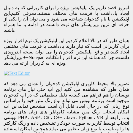
امروز قصد داریم یک اپلیکیشن ویژه را برای کاربرانی که به دنبال
ایجاد یادداشت با فرمت های مختلف هستند،معرفی کنیم.این
اپلیکیشن با نام کدخوان شناخته می شود و می توان آن را یکی از
حرفه ای ترین ویرایشگر های نوت دانست.در ادامه با ما همراه
باشید.
همان طور که در بالا اعلام کردیم این اپلیکیشن یک نرم افزار ویژه
برای کاربرانی است که نیاز دارند یادداشت با فرمت های مختلفی
ایجاد کنند،در واقع اپلیکیشن کدخوان را می توان نسخه اندرویدی
ویرایشگر ++Notepad دانست،چرا که همانند این نرم افزار امکانات
ویژه ای به کاربران ارائه می دهد.
تصویر بالا محیط کاربری اپلیکیشن کدخوان را نشان می دهد که
همان طور که مشاهده می کنید این اپ حتی نیاز های برنامه
نویسان را هم فراهم می کند.به دلیل تنظیماتی که در اپ کدخوان
موجود است برنامه نویس می تواند نوع رنگ متن خود را براساس
نوع زبانی که در حال ایجاد فایل آن است مشخص نماید،این اپ
امکان انتخاب رنگ متن مشابه کامپایلر های زبان های برنامه
نویسی PHP ، ASP ، C# ، C++ ، Java ، Python ، VB و… را بعد از
انتخاب توسط کاربر به صورت خودکار تشخیص داده و رنگ کارکتر
ها را متناسب با نوع زبان تنظیم می نماید.همچنین امکان استفاده