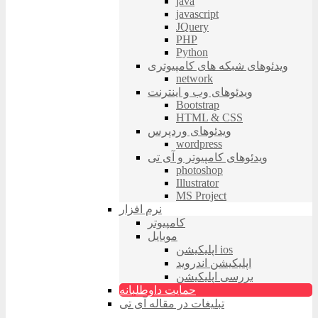
java
javascript
JQuery
PHP
Python
ویدئوهای شبکه های کامپیوتری
network
ویدئوهای وب و اینترنت
Bootstrap
HTML & CSS
ویدئوهای وردپرس
wordpress
ویدئوهای کامپیوتر و آی تی
photoshop
Illustrator
MS Project
نرم افزار
کامپیوتر
موبایل
اپلیکیشن ios
اپلیکیشن اندروید
بررسی اپلیکیشن
حمایت داوطلبانه
تبلیغات در مقاله آی تی