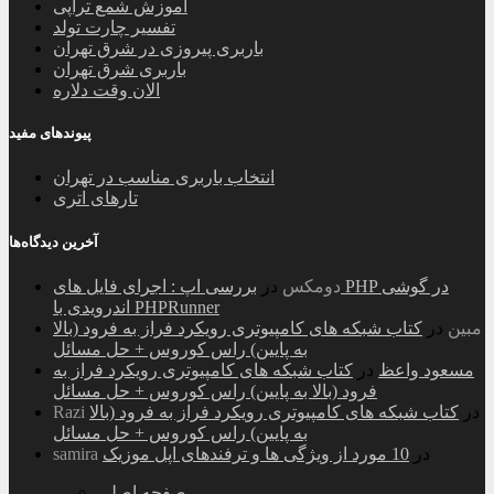
آموزش شمع تراپی
تفسیر چارت تولد
باربری پیروزی در شرق تهران
باربری شرق تهران
الان وقت دلاره
پیوندهای مفید
انتخاب باربری مناسب در تهران
تارهای اتری
آخرین دیدگاه‌ها
دومکس
در
بررسی اپ : اجرای فایل های PHP در گوشی
اندرویدی با PHPRunner
مبین
در
کتاب شبکه های کامپیوتری رویکرد فراز به فرود (بالا
به پایین) راس کوروس + حل مسائل
مسعود واعظ
در
کتاب شبکه های کامپیوتری رویکرد فراز به
فرود (بالا به پایین) راس کوروس + حل مسائل
در
کتاب شبکه های کامپیوتری رویکرد فراز به فرود (بالا
Razi
به پایین) راس کوروس + حل مسائل
در
10 مورد از ویژگی ها و ترفندهای اپل موزیک
samira
صفحه اصلی