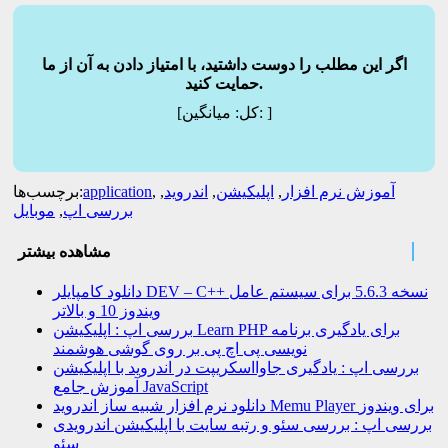
اگر این مطلب را دوست داشتید، با امتیاز دادن به آن از ما
حمایت کنید.
]
میانگین:
[کل:
آموزش نرم افزار
,
اپلیکیشن
,
اندروید
,
,
application
برچسب‌ها:
بررسی اپ
,
موبایل
مشاهده بیشتر
دانلود کامپایلر DEV – C++ نسخه 5.6.3 برای سیستم عامل
ویندوز 10 و بالاتر
بررسی اپ : اپلیکیشن Learn PHP برای یادگیری برنامه
نویسی پی اچ پی بر روی گوشی هوشمند
بررسی اپ : یادگیری جاوااسکریپت در اندروید با اپلیکیشن
آموزش جامع JavaScript
دانلود نرم افزار شبیه ساز اندروید Memu Player برای ویندوز
بررسی اپ : بررسی سئو و رتبه سایت با اپلیکیشن اندرویدی
سئو