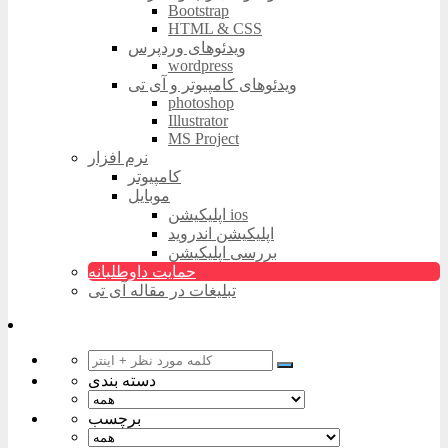
Bootstrap
HTML & CSS
ویدئوهای وردپرس
wordpress
ویدئوهای کامپیوتر و آی تی
photoshop
Illustrator
MS Project
نرم افزار
کامپیوتر
موبایل
اپلیکیشن ios
اپلیکیشن اندروید
بررسی اپلیکیشن
حمایت داوطلبانه
تبلیغات در مقاله آی تی
دسته بندی
برچسب