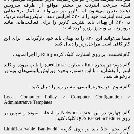
ﺍﯾﻨﮑﻪ ﺳﺮﻋﺖ اینترنت ﺩﺭ ﺑﯿﺸﺘﺮ ﻣﻮﺍﻗﻊ ﺍﺯ ﻃﺮﻑ ﺳﺮﻭﯾﺲ
ﺩﻫﻨﺪﻩ ﺗﻌﯿﯿﻦ ﻣﯽﺷﻮﺩ، ﺍﻣﺎ ﮐﺎﺭﺑﺮ ﻧﯿﺰ ﻣﯽﺗﻮﺍﻧﺪ ﺑﻪ ﮐﻤﮏ ﺗﺮﻓﻨﺪﻫﺎﯾﯽ
ﺳﺮﻋﺖ اینترنت ﺧﻮﺩ ﺭﺍ ﺗﺎ ۲۰٪ ﺍﻓﺰﺍﯾﺶ ﺩﻫﺪ . ﻣﺎﯾﮑﺮﻭﺳﺎﻓﺖ ﻧﺰﺩﯾﮏ
ﺑﻪ ۲۰٪ ﺍﺯ ﭘﻬﻨﺎﯼ ﺑﺎﻧﺪ اینترنت ﮐﺎﺭﺑﺮ ﺭﺍ ﺑﺮﺍﯼ ﻓﻌﺎﻟﯿﺖﻫﺎﯾﯽ ﻣﺎﻧﻨﺪ
ﺑﺮﻭﺯ ﺭﺳﺎﻧﯽ ﻭﯾﻨﺪﻭﺯ ﺭﺯﺭﻭ ﮐﺮﺩﻩ ﺍﺳﺖ .
ﺷﻤﺎ ﻣﯽﺗﻮﺍﻧﯿﺪ ﺍﯾﻦ ۲۰٪ ﺭﺍ ﺑﻪ ﭘﻬﻨﺎﯼ ﺑﺎﻧﺪ ﺧﻮﺩ ﺑﺎﺯﮔﺮﺩﺍﻧﯿﺪ . ﺑﺮﺍﯼ ﺍﯾﻦ
ﮐﺎﺭ ﮐﺎﻓﯽ ﺍﺳﺖ ﻣﺮﺍﺣﻞ ﺯﯾﺮ ﺭﺍ ﺩﻧﺒﺎﻝ ﮐﻨﯿﺪ :
ﮔﺎﻡ ﻧﺨﺴﺖ : ﺑﺮ ﺭﻭﯼ ﺍﺳﺘﺎﺭﺕ ﮐﻠﯿﮏ ﮐﺮﺩﻩ ﻭ Run ﺭﺍ ﺍﺟﺮﺍ ﻧﻤﺎﯾﯿﺪ .
ﮔﺎﻡ ﺩﻭﻡ: ﺩﺭ ﭘﻨﺠﺮﻩ Run ، ﻋﺒﺎﺭﺕ gpedit.msc ﺭﺍ ﺗﺎﯾﭗ ﻧﻤﻮﺩﻩ ﻭ ﮐﻠﯿﺪ
ﺍﯾﻨﺘﺮ ﺭﺍ ﺑﻔﺸﺎﺭﯾﺪ . ﺑﺎ ﺍﯾﻦ ﺩﺳﺘﻮﺭ، ﭘﻨﺠﺮﻩ ﻭﯾﺮﺍﯾﺶ ﭘﺎﻟﯿﺴﯽﻫﺎﯼ ﻭﯾﻨﺪﻭﺯ
ﺑﺎﺯﺧﻮﺍﻫﺪ ﺷﺪ .
ﮔﺎﻡ ﺳﻮﻡ : ﺩﺭ ﭘﻨﺠﺮﻩ ﭘﺎﻟﯿﺴﯽ، ﻣﺴﯿﺮ ﺯﯾﺮ ﺭﺍ ﺩﻧﺒﺎﻝ ﮐﻨﯿﺪ :
Local Computer Policy > Computer Configuration >
Administrative Templates
ﮔﺎﻡ ﭼﻬﺎﺭﻡ: ﺩﺭ ﺍﯾﻦ ﺑﺨﺶ، Network ﺭﺍ ﺍﻧﺘﺨﺎﺏ ﻧﻤﻮﺩﻩ ﻭ ﺳﭙﺲ ﺑﺮ
ﺭﻭﯼ QOS Packet Scheduler ﮐﻠﯿﮏ ﮐﻨﯿﺪ .
ﮔﺎﻡ ﭘﻨﺠﻢ: ﺣﺎﻻ ﺑﺎﯾﺪ ﺑﺮ ﺭﻭﯼ ﮔﺰﯾﻨﻪ LimitReservable Bandwidth