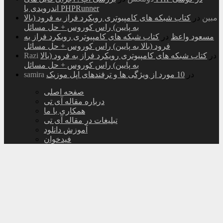
اندرویدی با PHPRunner
مبین
در
کتاب شبکه های کامپیوتری رویکرد فراز به فرود (بالا
به پایین) راس کوروس + حل مسائل
مسعود واعظ
در
کتاب شبکه های کامپیوتری رویکرد فراز به
فرود (بالا به پایین) راس کوروس + حل مسائل
در
کتاب شبکه های کامپیوتری رویکرد فراز به فرود (بالا
Razi
به پایین) راس کوروس + حل مسائل
در
10 مورد از ویژگی ها و ترفندهای اپل موزیک
samira
صفحه اصلی
درباره مقاله آی تی
همکاری با ما
تبلیغات در مقاله آی تی
آموزش دانلود
فیدخوان