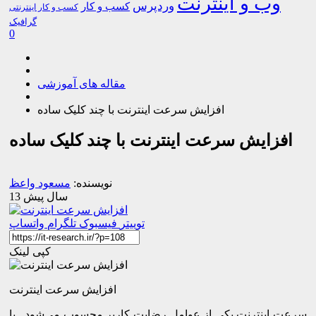
وب و اینترنت
وردپرس
کسب و کار
کسب و کار اینترنتی
گرافیک
0
مقاله های آموزشی
افزایش سرعت اینترنت با چند کلیک ساده
افزایش سرعت اینترنت با چند کلیک ساده
نویسنده:
مسعود واعظ
13 سال پیش
توییتر
فیسبوک
تلگرام
واتساپ
کپی لینک
افزایش سرعت اینترنت
ﺳﺮﻋﺖ اینترنت ﯾﮑﯽ ﺍﺯ ﻋﻮﺍﻣﻞ ﺭﺿﺎﯾﺖ ﮐﺎﺭﺑﺮ ﻣﺤﺴﻮﺏ ﻣﯽﺷﻮﺩ . ﺑﺎ