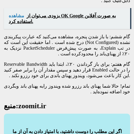
ﺩﺍﺑﻞﮐﻠﯿﮏ ﮐﻨﯿﺪ .
بزودی می‌توان از OK Google به صورت آفلاین
مشاهده
استفاده کرد.
ﮔﺎﻡ ﺷﺸﻢ: ﺑﺎ ﺑﺎﺯ ﺷﺪﻥ ﭘﻨﺠﺮﻩ، ﻣﺸﺎﻫﺪﻩ ﻣﯽﮐﻨﯿﺪ ﮐﻪ ﻋﺒﺎﺭﺕ ﭘﯿﮑﺮﺑﻨﺪﯼ
ﻧﺸﺪﻩ (Not Configured) ﺩﺭﺝ ﺷﺪﻩ ﺍﺳﺖ . ﺍﻣﺎ ﺣﻘﯿﻘﺖ ﺍﯾﻦ ﺍﺳﺖ ﮐﻪ
ﺩﺭ ﺗﺐ Explain، ﺑﻪ ﺻﻮﺭﺕ ﭘﯿﺶﻓﺮﺽ PacketScheduler ﻧﺰﺩﯾﮏ ﺑﻪ
۲۰٪ ﺍﺯ ﭘﻬﻨﺎﯼﺑﺎﻧﺪ ﺭﺍ ﻣﺤﺪﻭﺩﮐﺮﺩﻩ ﺍﺳﺖ .
ﮔﺎﻡ ﻫﻔﺘﻢ: ﺑﺮﺍﯼ ﺑﺎﺯ ﮔﺮﺩﺍﻧﺪﻥ ۲۰٪، ﺍﺑﺘﺪﺍ ﺑﺎﯾﺪ Reservable Bandwidth
ﺭﺍ ﺩﺭ ﺣﺎﻟﺖ Enabled ﻗﺮﺍﺭ ﺩﻫﯿﺪ ﻭ ﺳﭙﺲ ﻣﻘﺪﺍﺭ ﺁﻥ ﺭﺍ ﺑﺮﺍﺑﺮ ﺻﻔﺮ ﮐﻨﯿﺪ
.ﺍﯾﻦ ﮐﺎﺭ ﺑﺎﻋﺚ ﻣﯽﺷﻮﺩ، ﻭﯾﻨﺪﻭﺯ ﭘﻬﻨﺎﯼ ﺑﺎﻧﺪﯼ ﺑﺮﺍﯼ ﺧﻮﺩ ﺭﺯﺭﻭ ﻧﮑﻨﺪ .
ﺗﻤﺎﻡ! ﺣﺎﻻ ﺷﻤﺎ ﭘﻬﻨﺎﯼ ﺑﺎﻧﺪ ﺭﺯﺭﻭ ﺷﺪﻩ ﻭﯾﻨﺪﻭﺯ ﺭﺍﺑﻪ ﭘﻬﻨﺎﯼ ﺑﺎﻧﺪ ﻭﺑﮕﺮﺩﯼ
ﺧﻮﺩ ﺍﺿﺎﻓﻪ ﻧﻤﻮﺩﻩﺍﯾﺪ .
منبع:zoomit.ir
اگر این مطلب را دوست داشتید، با امتیاز دادن به آن از ما