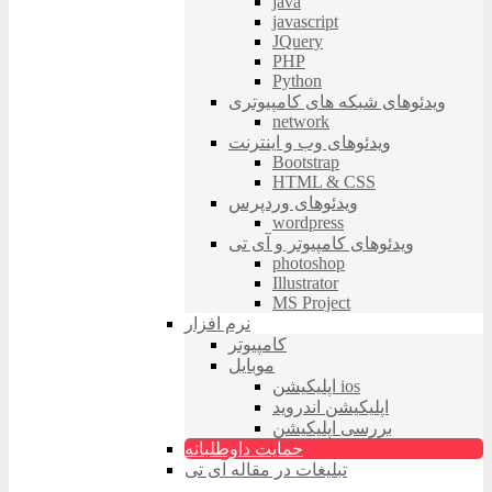
java
javascript
JQuery
PHP
Python
ویدئوهای شبکه های کامپیوتری
network
ویدئوهای وب و اینترنت
Bootstrap
HTML & CSS
ویدئوهای وردپرس
wordpress
ویدئوهای کامپیوتر و آی تی
photoshop
Illustrator
MS Project
نرم افزار
کامپیوتر
موبایل
اپلیکیشن ios
اپلیکیشن اندروید
بررسی اپلیکیشن
حمایت داوطلبانه
تبلیغات در مقاله آی تی