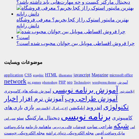
دیجیتال مارکتر کیست و چه مهارت‌هایی باید داشته باشد؟
بهترین مانیتور استوک را از کجا بخریم؟ معرفی فروشگاه
دانش رایانه
چرا فروش اقساطی موبایل بین جوانان محبوب شده است؟
موضوعات وبسایت
HTML
CSS
javascript
Magazine
application
microsoft office
graphic
illustrator
network
PHP
seo
pc games
photoshop
Technology
آموزش
wordpress theme
آموزش برنامه نویسی
آموزش شبکه های کامپیوتری
ایلاستریتور
اخبار
آموزش طراحی وب
آموزش نرم افزار
تکنولوژی
اندروید
بازی
بازی های
اپلیکیشن
اچ تی ام ال
ایلاستریتور
برنامه نویسی
کامپیوتری
دیجیتال مارکتینگ
سئو
سی اس
شبکه
طراحی سایت
فتوشاپ
ماهنامه بازینامه
مایکروسافت
اس
قالب وردپرس
مجله الکترونیکی دنیای تراشه
مجله الکترونیکی چیپست
مایکروسافت آفیس