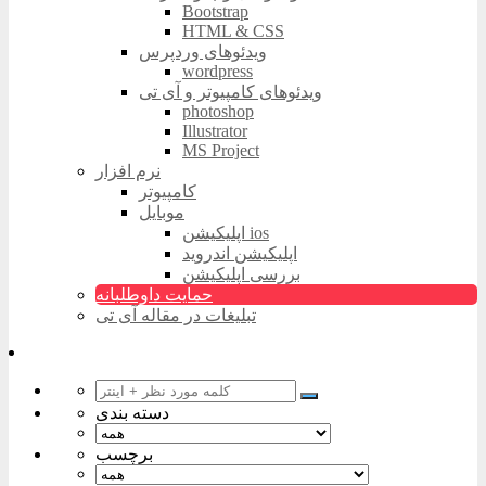
Bootstrap
HTML & CSS
ویدئوهای وردپرس
wordpress
ویدئوهای کامپیوتر و آی تی
photoshop
Illustrator
MS Project
نرم افزار
کامپیوتر
موبایل
اپلیکیشن ios
اپلیکیشن اندروید
بررسی اپلیکیشن
حمایت داوطلبانه
تبلیغات در مقاله آی تی
دسته بندی
برچسب