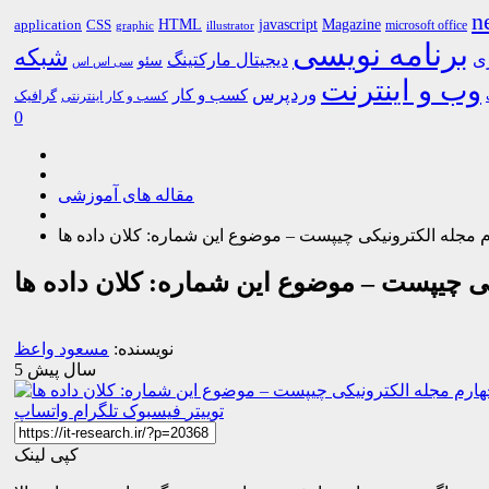
n
HTML
CSS
javascript
Magazine
application
microsoft office
graphic
illustrator
برنامه نویسی
شبکه
ری
دیجیتال مارکتینگ
سئو
سی اس اس
وب و اینترنت
وردپرس
کسب و کار
گرافیک
کسب و کار اینترنتی
0
مقاله های آموزشی
مجله الکترونیکی چیپست – موضوع این شماره: کلان داده ها
ی چیپست – موضوع این شماره: کلان داده ها
نویسنده:
مسعود واعظ
5 سال پیش
توییتر
فیسبوک
تلگرام
واتساپ
کپی لینک