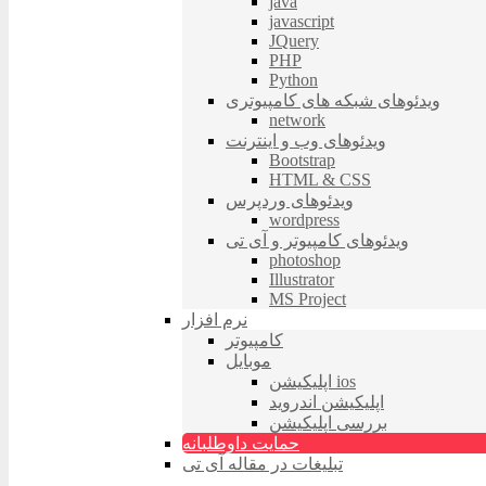
java
javascript
JQuery
PHP
Python
ویدئوهای شبکه های کامپیوتری
network
ویدئوهای وب و اینترنت
Bootstrap
HTML & CSS
ویدئوهای وردپرس
wordpress
ویدئوهای کامپیوتر و آی تی
photoshop
Illustrator
MS Project
نرم افزار
کامپیوتر
موبایل
اپلیکیشن ios
اپلیکیشن اندروید
بررسی اپلیکیشن
حمایت داوطلبانه
تبلیغات در مقاله آی تی