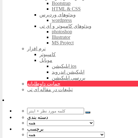
Bootstrap
HTML & CSS
ویدئوهای وردپرس
wordpress
ویدئوهای کامپیوتر و آی تی
photoshop
Illustrator
MS Project
نرم افزار
کامپیوتر
موبایل
اپلیکیشن ios
اپلیکیشن اندروید
بررسی اپلیکیشن
حمایت داوطلبانه
تبلیغات در مقاله آی تی
دسته بندی
برچسب