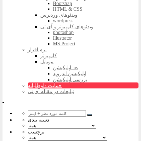
Bootstrap
HTML & CSS
ویدئوهای وردپرس
wordpress
ویدئوهای کامپیوتر و آی تی
photoshop
Illustrator
MS Project
نرم افزار
کامپیوتر
موبایل
اپلیکیشن ios
اپلیکیشن اندروید
بررسی اپلیکیشن
حمایت داوطلبانه
تبلیغات در مقاله آی تی
دسته بندی
برچسب