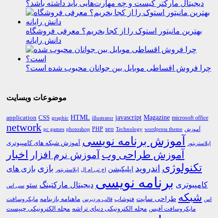
دیجیتال مارکتر کیست و چه مهارت‌هایی باید داشته باشد؟
بهترین مانیتور استوک را از کجا بخریم؟ معرفی فروشگاه
دانش رایانه
چرا فروش اقساطی موبایل بین جوانان محبوب شده است؟
موضوعات وبسایت
HTML
CSS
javascript
Magazine
application
microsoft office
graphic
illustrator
network
PHP
seo
pc games
photoshop
Technology
آموزش
wordpress theme
آموزش برنامه نویسی
آموزش شبکه های کامپیوتری
ایلاستریتور
اخبار
آموزش طراحی وب
آموزش نرم افزار
تکنولوژی
اندروید
بازی
بازی های
اپلیکیشن
اچ تی ام ال
ایلاستریتور
برنامه نویسی
کامپیوتری
دیجیتال مارکتینگ
سئو
سی اس
شبکه
طراحی سایت
فتوشاپ
ماهنامه بازینامه
مایکروسافت
اس
قالب وردپرس
مجله الکترونیکی دنیای تراشه
مجله الکترونیکی چیپست
مایکروسافت آفیس