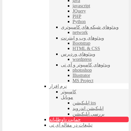
java
javascript
JQuery
PHP
Python
ویدئوهای شبکه های کامپیوتری
network
ویدئوهای وب و اینترنت
Bootstrap
HTML & CSS
ویدئوهای وردپرس
wordpress
ویدئوهای کامپیوتر و آی تی
photoshop
Illustrator
MS Project
نرم افزار
کامپیوتر
موبایل
اپلیکیشن ios
اپلیکیشن اندروید
بررسی اپلیکیشن
حمایت داوطلبانه
تبلیغات در مقاله آی تی