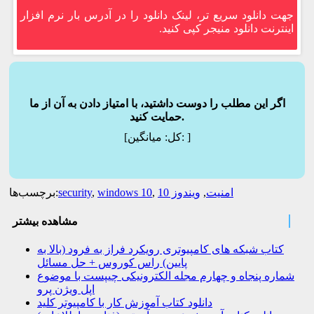
جهت دانلود سریع تر، لینک دانلود را در آدرس بار نرم افزار
اینترنت دانلود منیجر کپی کنید.
اگر این مطلب را دوست داشتید، با امتیاز دادن به آن از ما
حمایت کنید.
]
میانگین:
[کل:
امنیت
,
ویندوز 10
,
windows 10
,
security
برچسب‌ها:
مشاهده بیشتر
کتاب شبکه های کامپیوتری رویکرد فراز به فرود (بالا به
پایین) راس کوروس + حل مسائل
شماره پنجاه و چهارم مجله الکترونیکی چیپست با موضوع
اپل ویژن پرو
دانلود کتاب آموزش کار با کامپیوتر کلید