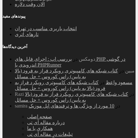
الان وقت دلاره
پیوندهای مفید
انتخاب باربری مناسب در تهران
تارهای اتری
آخرین دیدگاه‌ها
دومکس
در
بررسی اپ : اجرای فایل های PHP در گوشی
اندرویدی با PHPRunner
مبین
در
کتاب شبکه های کامپیوتری رویکرد فراز به فرود (بالا
به پایین) راس کوروس + حل مسائل
مسعود واعظ
در
کتاب شبکه های کامپیوتری رویکرد فراز به
فرود (بالا به پایین) راس کوروس + حل مسائل
در
کتاب شبکه های کامپیوتری رویکرد فراز به فرود (بالا
Razi
به پایین) راس کوروس + حل مسائل
در
10 مورد از ویژگی ها و ترفندهای اپل موزیک
samira
صفحه اصلی
درباره مقاله آی تی
همکاری با ما
تبلیغات در مقاله آی تی