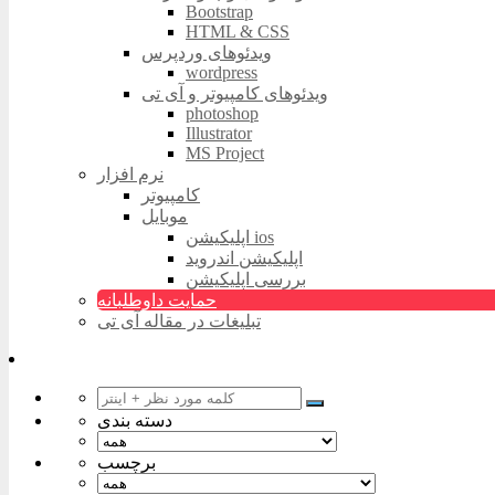
Bootstrap
HTML & CSS
ویدئوهای وردپرس
wordpress
ویدئوهای کامپیوتر و آی تی
photoshop
Illustrator
MS Project
نرم افزار
کامپیوتر
موبایل
اپلیکیشن ios
اپلیکیشن اندروید
بررسی اپلیکیشن
حمایت داوطلبانه
تبلیغات در مقاله آی تی
دسته بندی
برچسب