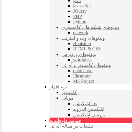
java
javascript
JQuery
PHP
Python
ویدئوهای شبکه های کامپیوتری
network
ویدئوهای وب و اینترنت
Bootstrap
HTML & CSS
ویدئوهای وردپرس
wordpress
ویدئوهای کامپیوتر و آی تی
photoshop
Illustrator
MS Project
نرم افزار
کامپیوتر
موبایل
اپلیکیشن ios
اپلیکیشن اندروید
بررسی اپلیکیشن
حمایت داوطلبانه
تبلیغات در مقاله آی تی