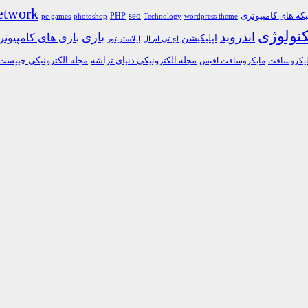
etwork
ه های کامپیوتری
PHP
seo
pc games
photoshop
Technology
wordpress theme
کنولوژی
اندروید
بازی
بازی های کامپیوت
اپلیکیشن
اچ تی ام ال
ایلاستریتور
مجله الکترونیکی دنیای تراشه
مجله الکترونیکی چیپست
یکروسافت
مایکروسافت آفیس