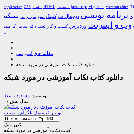
n
HTML
CSS
javascript
Magazine
application
microsoft office
graphic
illustrator
برنامه نویسی
شبکه
ری
دیجیتال مارکتینگ
سئو
سی اس اس
وب و اینترنت
وردپرس
کسب و کار
گرافیک
کسب و کار اینترنتی
1
مقاله های آموزشی
دانلود کتاب نکات آموزشی در مورد شبکه
دانلود کتاب نکات آموزشی در مورد شبکه
نویسنده:
مسعود واعظ
12 سال پیش
توییتر
فیسبوک
تلگرام
واتساپ
کپی لینک
کتاب نکات آموزشی در مورد شبکه