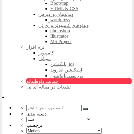
Bootstrap
HTML & CSS
ویدئوهای وردپرس
wordpress
ویدئوهای کامپیوتر و آی تی
photoshop
Illustrator
MS Project
نرم افزار
کامپیوتر
موبایل
اپلیکیشن ios
اپلیکیشن اندروید
بررسی اپلیکیشن
حمایت داوطلبانه
تبلیغات در مقاله آی تی
دسته بندی
برچسب