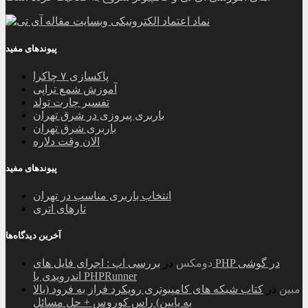
پیوندهای مفید
پاکسازی ۷ چاکرا
آموزش شمع تراپی
تفسیر چارت تولد
باربری پیروزی در شرق تهران
باربری شرق تهران
الان وقت دلاره
پیوندهای مفید
انتخاب باربری مناسب در تهران
تارهای اتری
آخرین دیدگاه‌ها
دومکس
در
بررسی اپ : اجرای فایل های PHP در گوشی
اندرویدی با PHPRunner
مبین
در
کتاب شبکه های کامپیوتری رویکرد فراز به فرود (بالا
به پایین) راس کوروس + حل مسائل