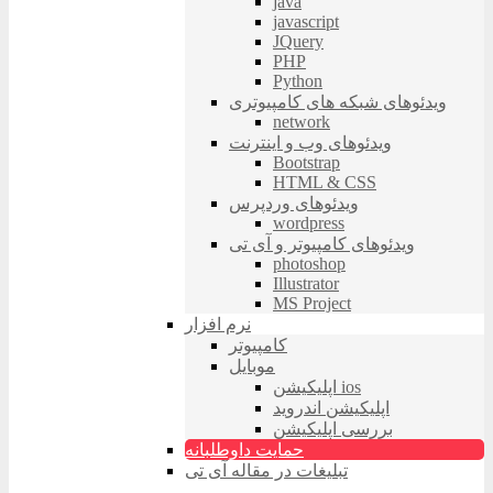
java
javascript
JQuery
PHP
Python
ویدئوهای شبکه های کامپیوتری
network
ویدئوهای وب و اینترنت
Bootstrap
HTML & CSS
ویدئوهای وردپرس
wordpress
ویدئوهای کامپیوتر و آی تی
photoshop
Illustrator
MS Project
نرم افزار
کامپیوتر
موبایل
اپلیکیشن ios
اپلیکیشن اندروید
بررسی اپلیکیشن
حمایت داوطلبانه
تبلیغات در مقاله آی تی