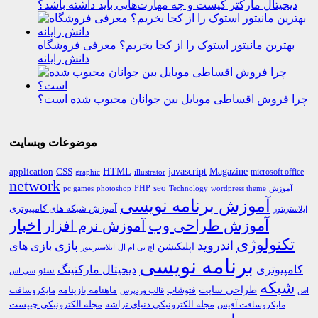
دیجیتال مارکتر کیست و چه مهارت‌هایی باید داشته باشد؟
بهترین مانیتور استوک را از کجا بخریم؟ معرفی فروشگاه
دانش رایانه
چرا فروش اقساطی موبایل بین جوانان محبوب شده است؟
موضوعات وبسایت
HTML
CSS
javascript
Magazine
application
microsoft office
graphic
illustrator
network
PHP
seo
pc games
photoshop
Technology
آموزش
wordpress theme
آموزش برنامه نویسی
آموزش شبکه های کامپیوتری
ایلاستریتور
اخبار
آموزش طراحی وب
آموزش نرم افزار
تکنولوژی
اندروید
بازی
بازی های
اپلیکیشن
اچ تی ام ال
ایلاستریتور
برنامه نویسی
کامپیوتری
دیجیتال مارکتینگ
سئو
سی اس
شبکه
طراحی سایت
فتوشاپ
ماهنامه بازینامه
مایکروسافت
اس
قالب وردپرس
مجله الکترونیکی دنیای تراشه
مجله الکترونیکی چیپست
مایکروسافت آفیس