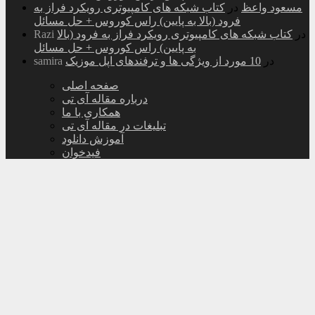
مسعود واعظ
در
کتاب شبکه های کامپیوتری رویکرد فراز به
فرود (بالا به پایین) راس کوروس + حل مسائل
در
کتاب شبکه های کامپیوتری رویکرد فراز به فرود (بالا
Razi
به پایین) راس کوروس + حل مسائل
در
10 مورد از ویژگی ها و ترفندهای اپل موزیک
samira
صفحه اصلی
درباره مقاله آی تی
همکاری با ما
تبلیغات در مقاله آی تی
آموزش دانلود
فیدخوان