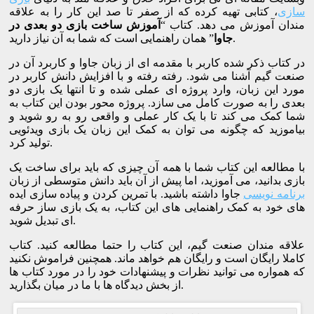
سازی
، کتابی تهیه کرده که از صفر تا صد این کار را به علاقه
مندان آموزش می دهد. کتاب “
آموزش ساخت بازی دو بعدی در
” همان راهنمایی است که شما به آن نیاز دارید.
جاوا
در کتاب ذکر شده کاربر با مقدمه ای از زبان جاوا و کاربرد آن در
صنعت گیم آشنا می شود. رفته رفته و با افزایش دانش کاربر در
مورد این زبان، وارد پروژه ای عملی شده و تا انتها یک بازی دو
بعدی را به صورت کامل می سازد. پروژه محور بودن این کتاب به
شما کمک می کند تا با یک کار عملی و واقعی رو به رو شوید و
بیاموزید که چگونه می توان به کمک این زبان یک بازی ویدئویی
تولید کرد.
با مطالعه این کتاب شما با همه آن چیزی که باید برای ساخت یک
بازی بدانید، می آموزید، اما پیش از آن باید دانش متوسطی از زبان
برنامه نویسی
جاوا داشته باشید. با تمرین کردن و پیاده سازی ایده
های خود به کمک راهنمایی های این کتاب، به یک بازی ساز حرفه
ای تبدیل شوید.
علاقه مندان صنعت گیم، این کتاب را حتما مطالعه کنید. کتاب
کاملا رایگان است و رایگان هم خواهد ماند. همچنین فراموش نکنید
که همواره می توانید نظرات و پیشنهادات خود را در مورد کتاب ها
از بخش دیدگاه ها با ما در میان بگذارید.