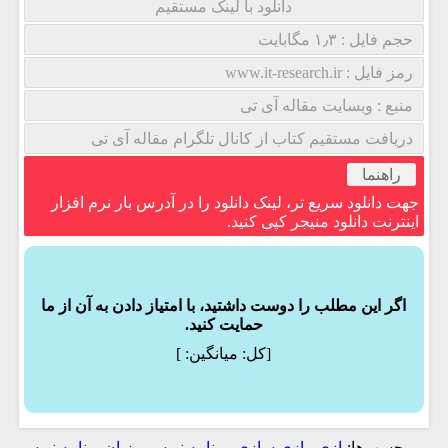
دانلود با لینک مستقیم
حجم فایل : ۱٫۳ مگابایت
رمز فایل : www.it-research.ir
منبع : وبسایت مقاله آی تی
دریافت مستقیم کتاب از کانال تلگرام مقاله آی تی
راهنما
جهت دانلود سریع تر، لینک دانلود را در آدرس بار نرم افزار
اینترنت دانلود منیجر کپی کنید.
اگر این مطلب را دوست داشتید، با امتیاز دادن به آن از ما
حمایت کنید.
[کل:
میانگین:
]
برچسب‌ها:
بازی
,
بازی سازی
,
برنامه نویسی
,
زبان برنامه نویسی