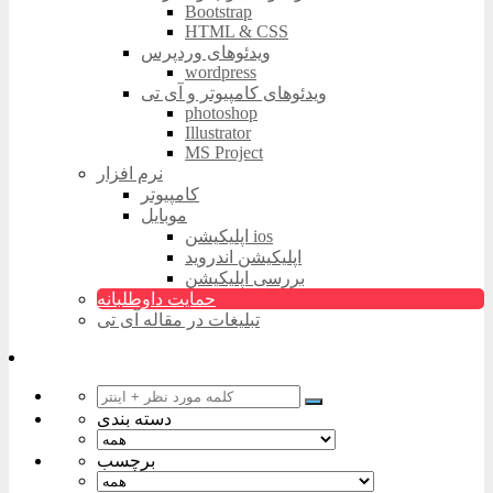
Bootstrap
HTML & CSS
ویدئوهای وردپرس
wordpress
ویدئوهای کامپیوتر و آی تی
photoshop
Illustrator
MS Project
نرم افزار
کامپیوتر
موبایل
اپلیکیشن ios
اپلیکیشن اندروید
بررسی اپلیکیشن
حمایت داوطلبانه
تبلیغات در مقاله آی تی
دسته بندی
برچسب