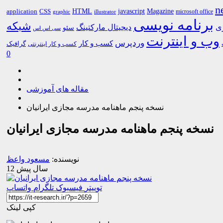
n
HTML
CSS
javascript
Magazine
application
microsoft office
graphic
illustrator
برنامه نویسی
شبکه
ری
دیجیتال مارکتینگ
سئو
سی اس اس
وب و اینترنت
وردپرس
کسب و کار
گرافیک
کسب و کار اینترنتی
0
مقاله های آموزشی
نسخه پنجم ماهنامه مدرسه مجازی ایرانیان
نسخه پنجم ماهنامه مدرسه مجازی ایرانیان
نویسنده:
مسعود واعظ
12 سال پیش
توییتر
فیسبوک
تلگرام
واتساپ
کپی لینک