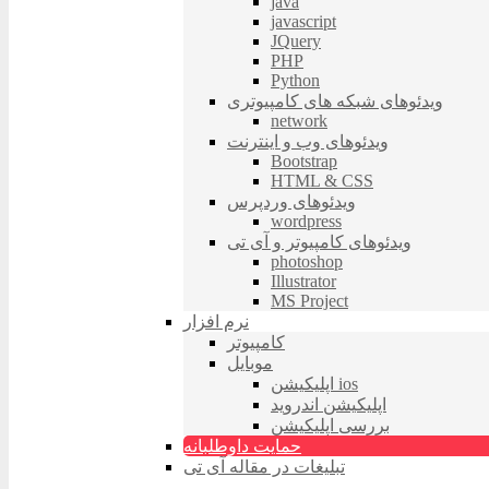
java
javascript
JQuery
PHP
Python
ویدئوهای شبکه های کامپیوتری
network
ویدئوهای وب و اینترنت
Bootstrap
HTML & CSS
ویدئوهای وردپرس
wordpress
ویدئوهای کامپیوتر و آی تی
photoshop
Illustrator
MS Project
نرم افزار
کامپیوتر
موبایل
اپلیکیشن ios
اپلیکیشن اندروید
بررسی اپلیکیشن
حمایت داوطلبانه
تبلیغات در مقاله آی تی