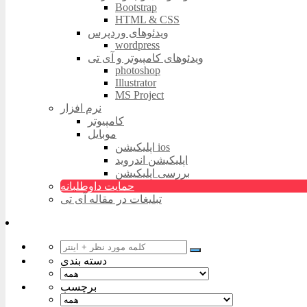
Bootstrap
HTML & CSS
ویدئوهای وردپرس
wordpress
ویدئوهای کامپیوتر و آی تی
photoshop
Illustrator
MS Project
نرم افزار
کامپیوتر
موبایل
اپلیکیشن ios
اپلیکیشن اندروید
بررسی اپلیکیشن
حمایت داوطلبانه
تبلیغات در مقاله آی تی
دسته بندی
برچسب