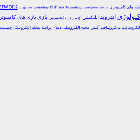
etwork
ه های کامپیوتری
PHP
seo
pc games
photoshop
Technology
wordpress theme
کنولوژی
اندروید
بازی
بازی های کامپیوت
اپلیکیشن
اچ تی ام ال
ایلاستریتور
مجله الکترونیکی دنیای تراشه
مجله الکترونیکی چیپست
یکروسافت
مایکروسافت آفیس