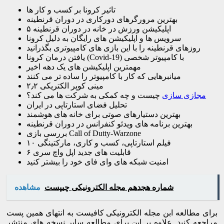
تاثیر کرونا بر کسب و کار ها
بهترین مرورگرهای دورکاری در دوران قرنطینه
۵ اپلیکیشن ورزش در خانه در دوران قرنطینه
سرویس ها و اپلیکیشن های رایگان به دلیل کرونا
روزهای قرنطینه را با این بازی های کامپیوتری بگذرانید
یافتن درمان کرونا (Covid-19) با کامپیوتر شخصی
مهمترین اپلیکیشن های یک دهه اخیر
میانبرهایی که کار با کامپیوتر را ساده تر می کنند
مینی کوپر الکتریکی ۲٫۲
مجازی سازی
چیست و چه کمکی به شرکت ها می کند؟
تحلیل فضای استارتاپی در ایران
بهترین دستیارهای صوتی برای خانه های هوشمند
بهترین برنامه های ویدئو کنفرانس در دوران قرنطینه
بررسی بازی Call of Dutty-Warzone
۱۰ فیلم استارتاپی، کسب و کاری، مارکتینگی
قابلیت های جدید اپل واچ سری ۶
امنیت شبکه های وای فای خود را بیشتر کنید
شماره هجدهم مجله الکترونیکی چیپست
مشاهده
برای مطالعه ابن مجله الکترونیکی کافیست به انتهای همین پست
مراجعه کنید. علاوه بر این برای مطالعه سایر نسخه های منتشر