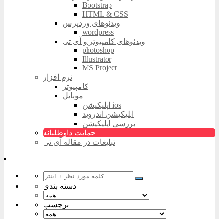
Bootstrap
HTML & CSS
ویدئوهای وردپرس
wordpress
ویدئوهای کامپیوتر و آی تی
photoshop
Illustrator
MS Project
نرم افزار
کامپیوتر
موبایل
اپلیکیشن ios
اپلیکیشن اندروید
بررسی اپلیکیشن
حمایت داوطلبانه
تبلیغات در مقاله آی تی
دسته بندی
برچسب