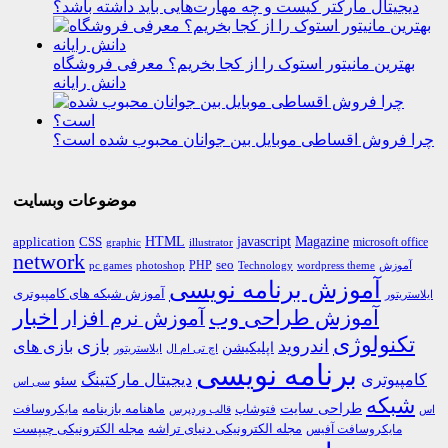
دیجیتال مارکتر کیست و چه مهارت‌هایی باید داشته باشد؟
بهترین مانیتور استوک را از کجا بخریم؟ معرفی فروشگاه
دانش رایانه
چرا فروش اقساطی موبایل بین جوانان محبوب شده است؟
موضوعات وبسایت
HTML
CSS
javascript
Magazine
application
microsoft office
graphic
illustrator
network
PHP
seo
pc games
photoshop
Technology
آموزش
wordpress theme
آموزش برنامه نویسی
آموزش شبکه های کامپیوتری
ایلاستریتور
اخبار
آموزش طراحی وب
آموزش نرم افزار
تکنولوژی
اندروید
بازی
بازی های
اپلیکیشن
اچ تی ام ال
ایلاستریتور
برنامه نویسی
کامپیوتری
دیجیتال مارکتینگ
سئو
سی اس
شبکه
طراحی سایت
فتوشاپ
ماهنامه بازینامه
مایکروسافت
اس
قالب وردپرس
مجله الکترونیکی دنیای تراشه
مجله الکترونیکی چیپست
مایکروسافت آفیس