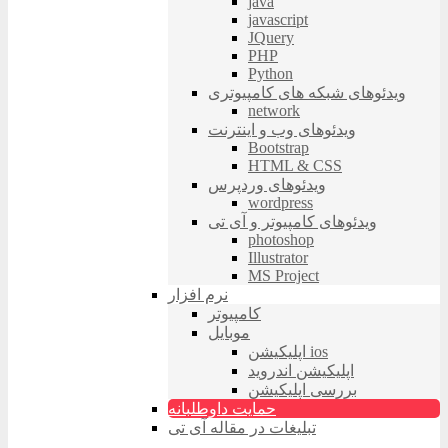
java
javascript
JQuery
PHP
Python
ویدئوهای شبکه های کامپیوتری
network
ویدئوهای وب و اینترنت
Bootstrap
HTML & CSS
ویدئوهای وردپرس
wordpress
ویدئوهای کامپیوتر و آی تی
photoshop
Illustrator
MS Project
نرم افزار
کامپیوتر
موبایل
اپلیکیشن ios
اپلیکیشن اندروید
بررسی اپلیکیشن
حمایت داوطلبانه
تبلیغات در مقاله آی تی