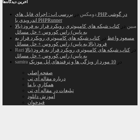
آخرین دیدگاه‌ها
دومکس
در
بررسی اپ : اجرای فایل های PHP در گوشی
اندرویدی با PHPRunner
مبین
در
کتاب شبکه های کامپیوتری رویکرد فراز به فرود (بالا
به پایین) راس کوروس + حل مسائل
مسعود واعظ
در
کتاب شبکه های کامپیوتری رویکرد فراز به
فرود (بالا به پایین) راس کوروس + حل مسائل
در
کتاب شبکه های کامپیوتری رویکرد فراز به فرود (بالا
Razi
به پایین) راس کوروس + حل مسائل
در
10 مورد از ویژگی ها و ترفندهای اپل موزیک
samira
صفحه اصلی
درباره مقاله آی تی
همکاری با ما
تبلیغات در مقاله آی تی
آموزش دانلود
فیدخوان