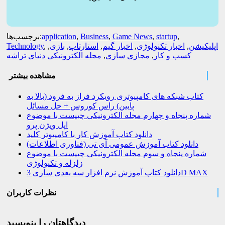
,
startup
,
Game News
,
Business
,
application
برچسب‌ها:
اپلیکیشن
,
اخبار تکنولوژی
,
اخبار گیم
,
استارتاپ
,
بازی
,
,
Technology
کسب و کار
,
مجازی سازی
,
مجله الکترونیکی دنیای تراشه
مشاهده بیشتر
کتاب شبکه های کامپیوتری رویکرد فراز به فرود (بالا به
پایین) راس کوروس + حل مسائل
شماره پنجاه و چهارم مجله الکترونیکی چیپست با موضوع
اپل ویژن پرو
دانلود کتاب آموزش کار با کامپیوتر کلید
دانلود کتاب آموزش عمومی آی تی (فناوری اطلاعات)
شماره پنجاه و سوم مجله الکترونیکی چیپست با موضوع
زلزله و تکنولوژی
دانلود کتاب آموزش نرم افزار سه بعدی سازی 3D MAX
نظرات کاربران
دیدگاهتان را بنویسید