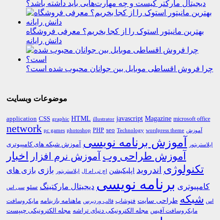
دیجیتال مارکتر کیست و چه مهارت‌هایی باید داشته باشد؟
بهترین مانیتور استوک را از کجا بخریم؟ معرفی فروشگاه
دانش رایانه
چرا فروش اقساطی موبایل بین جوانان محبوب شده است؟
موضوعات وبسایت
HTML
CSS
javascript
Magazine
application
microsoft office
graphic
illustrator
network
PHP
seo
pc games
photoshop
Technology
آموزش
wordpress theme
آموزش برنامه نویسی
آموزش شبکه های کامپیوتری
ایلاستریتور
اخبار
آموزش طراحی وب
آموزش نرم افزار
تکنولوژی
اندروید
بازی
بازی های
اپلیکیشن
اچ تی ام ال
ایلاستریتور
برنامه نویسی
کامپیوتری
دیجیتال مارکتینگ
سئو
سی اس
شبکه
طراحی سایت
فتوشاپ
ماهنامه بازینامه
مایکروسافت
اس
قالب وردپرس
مجله الکترونیکی دنیای تراشه
مجله الکترونیکی چیپست
مایکروسافت آفیس