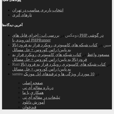
انتخاب باربری مناسب در تهران
تارهای اتری
آخرین دیدگاه‌ها
دومکس
در
بررسی اپ : اجرای فایل های PHP در گوشی
اندرویدی با PHPRunner
مبین
در
کتاب شبکه های کامپیوتری رویکرد فراز به فرود (بالا
به پایین) راس کوروس + حل مسائل
مسعود واعظ
در
کتاب شبکه های کامپیوتری رویکرد فراز به
فرود (بالا به پایین) راس کوروس + حل مسائل
در
کتاب شبکه های کامپیوتری رویکرد فراز به فرود (بالا
Razi
به پایین) راس کوروس + حل مسائل
در
10 مورد از ویژگی ها و ترفندهای اپل موزیک
samira
صفحه اصلی
درباره مقاله آی تی
همکاری با ما
تبلیغات در مقاله آی تی
آموزش دانلود
فیدخوان