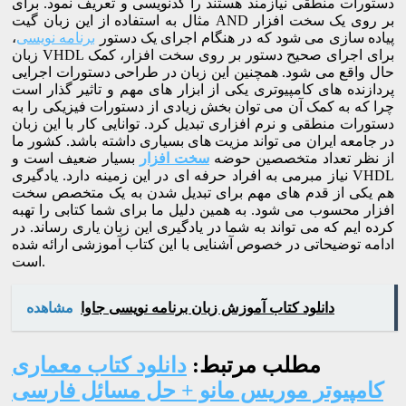
دستورات منطقی نیازمند هستند را کدنویسی و تعریف نمود. برای
مثال به استفاده از این زبان گیت AND بر روی یک سخت افزار
پیاده سازی می شود که در هنگام اجرای یک دستور
برنامه نویسی
،
زبان VHDL برای اجرای صحیح دستور بر روی سخت افزار، کمک
حال واقع می شود. همچنین این زبان در طراحی دستورات اجرایی
پردازنده های کامپیوتری یکی از ابزار های مهم و تاثیر گذار است
چرا که به کمک آن می توان بخش زیادی از دستورات فیزیکی را به
دستورات منطقی و نرم افزاری تبدیل کرد. توانایی کار با این زبان
در جامعه ایران می تواند مزیت های بسیاری داشته باشد. کشور ما
از نظر تعداد متخصصین حوضه
سخت افزار
بسیار ضعیف است و
نیاز مبرمی به افراد حرفه ای در این زمینه دارد. یادگیری VHDL
هم یکی از قدم های مهم برای تبدیل شدن به یک متخصص سخت
افزار محسوب می شود. به همین دلیل ما برای شما کتابی را تهبه
کرده ایم که می تواند به شما در یادگیری این زبان یاری رساند. در
ادامه توضیحاتی در خصوص آشنایی با این کتاب آموزشی ارائه شده
است.
دانلود کتاب آموزش زبان برنامه نویسی جاوا
مشاهده
مطلب مرتبط:
دانلود کتاب معماری
کامپیوتر موریس مانو + حل مسائل فارسی