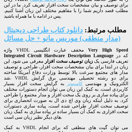
برای توصیف و بیان مشخصات سخت افزار تعریف کرد. ما در این
مطلب قصد داریم شما را با مفاهیم مختلف این زبان آشنا کنیم.
پس در ادامه با ما همراه باشید.
مطلب مرتبط:
دانلود کتاب طراحی دیجیتال
(مدار منطقی) موریس مانو + حل مسائل
Very High Speed
واژه VHDL مخفف عبارت انگلیسی
که در
Integrated Circuit Hardware Description Language
تعریف فارسی یک
زبان توصیف سخت افزار
معرفی می شود. این
زبان در ابتدا برای بیان مشخصات سخت افزار، طراحی و توصیف
مدار های مجتمع سرعت بالا توسط وزارت دفاع آمریکا ساخته
شد. VHDL برای دو رشته تحصیلی مهندسی برق گرایش
الکترونیک و مهندسی
کامپیوتر
به گرایش سخت افزار بسیار
کاربردی است. به کمک این زبان می توان انجام دستورات مختلف
برای پیاده سازی بر روی یک سخت افزار و مدار مجتمع را طراحی
کرد. به دلیل اینکه زبان وی اچ دی ال به صورت انحصاری برای
توصیف سخت افزار طراحی شده است، پیاده سازی دستورات
سخت افزاری به کمک آن بسیار ساده تر پیاده سازی به کمک زبان
های دیگر نظیر زبان سی است.
به کمک VHDL می توان گیت های منطقی که برای انجام