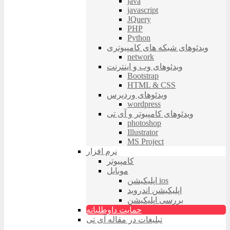
java
javascript
JQuery
PHP
Python
ویدئوهای شبکه های کامپیوتری
network
ویدئوهای وب و اینترنت
Bootstrap
HTML & CSS
ویدئوهای وردپرس
wordpress
ویدئوهای کامپیوتر و آی تی
photoshop
Illustrator
MS Project
نرم افزار
کامپیوتر
موبایل
اپلیکیشن ios
اپلیکیشن اندروید
بررسی اپلیکیشن
حمایت داوطلبانه
تبلیغات در مقاله آی تی