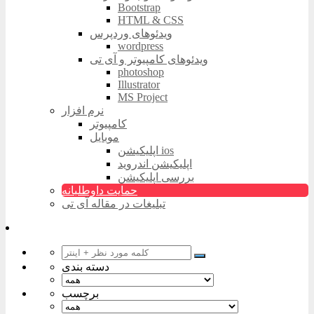
Bootstrap
HTML & CSS
ویدئوهای وردپرس
wordpress
ویدئوهای کامپیوتر و آی تی
photoshop
Illustrator
MS Project
نرم افزار
کامپیوتر
موبایل
اپلیکیشن ios
اپلیکیشن اندروید
بررسی اپلیکیشن
حمایت داوطلبانه
تبلیغات در مقاله آی تی
دسته بندی
برچسب