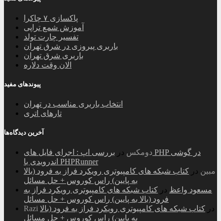
پاکسازی ۷ چاکرا
آموزش شمع تراپی
تفسیر چارت تولد
باربری پیروزی در شرق تهران
باربری شرق تهران
الان وقت دلاره
پیوندهای مفید
انتخاب باربری مناسب در تهران
تارهای اتری
آخرین دیدگاه‌ها
دومکس
در
بررسی اپ : اجرای فایل های PHP در گوشی
اندرویدی با PHPRunner
مبین
در
کتاب شبکه های کامپیوتری رویکرد فراز به فرود (بالا
به پایین) راس کوروس + حل مسائل
مسعود واعظ
در
کتاب شبکه های کامپیوتری رویکرد فراز به
فرود (بالا به پایین) راس کوروس + حل مسائل
در
کتاب شبکه های کامپیوتری رویکرد فراز به فرود (بالا
Razi
به پایین) راس کوروس + حل مسائل