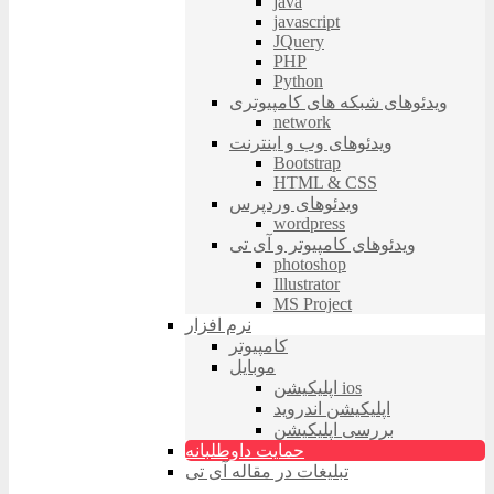
java
javascript
JQuery
PHP
Python
ویدئوهای شبکه های کامپیوتری
network
ویدئوهای وب و اینترنت
Bootstrap
HTML & CSS
ویدئوهای وردپرس
wordpress
ویدئوهای کامپیوتر و آی تی
photoshop
Illustrator
MS Project
نرم افزار
کامپیوتر
موبایل
اپلیکیشن ios
اپلیکیشن اندروید
بررسی اپلیکیشن
حمایت داوطلبانه
تبلیغات در مقاله آی تی