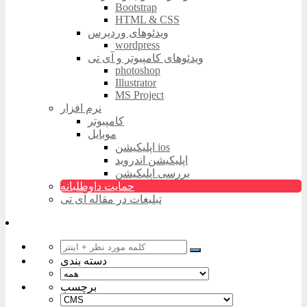
Bootstrap
HTML & CSS
ویدئوهای وردپرس
wordpress
ویدئوهای کامپیوتر و آی تی
photoshop
Illustrator
MS Project
نرم افزار
کامپیوتر
موبایل
اپلیکیشن ios
اپلیکیشن اندروید
بررسی اپلیکیشن
حمایت داوطلبانه
تبلیغات در مقاله آی تی
دسته بندی
برچسب