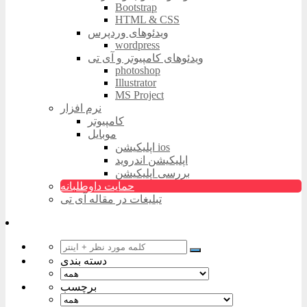
Bootstrap
HTML & CSS
ویدئوهای وردپرس
wordpress
ویدئوهای کامپیوتر و آی تی
photoshop
Illustrator
MS Project
نرم افزار
کامپیوتر
موبایل
اپلیکیشن ios
اپلیکیشن اندروید
بررسی اپلیکیشن
حمایت داوطلبانه
تبلیغات در مقاله آی تی
دسته بندی
برچسب