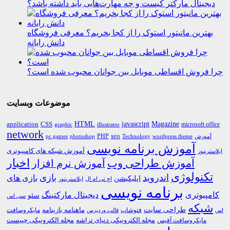
دیجیتال مارکتر کیست و چه مهارت‌هایی باید داشته باشد؟
بهترین مانیتور استوک را از کجا بخریم؟ معرفی فروشگاه
دانش رایانه
چرا فروش اقساطی موبایل بین جوانان محبوب شده است؟
موضوعات وبسایت
HTML
CSS
javascript
Magazine
application
microsoft office
graphic
illustrator
network
PHP
seo
pc games
photoshop
Technology
آموزش
wordpress theme
آموزش برنامه نویسی
آموزش شبکه های کامپیوتری
ایلاستریتور
اخبار
آموزش طراحی وب
آموزش نرم افزار
تکنولوژی
اندروید
بازی
بازی های
اپلیکیشن
اچ تی ام ال
ایلاستریتور
برنامه نویسی
کامپیوتری
دیجیتال مارکتینگ
سئو
سی اس
شبکه
طراحی سایت
فتوشاپ
ماهنامه بازینامه
مایکروسافت
اس
قالب وردپرس
مجله الکترونیکی دنیای تراشه
مجله الکترونیکی چیپست
مایکروسافت آفیس