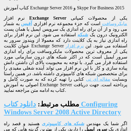
کتاب آموزش Exchange Server 2016 و Skype For Business 2015
یکی از محصولات کمپانی
Exchange Server
نرم افزار
مایکروسافت
است که جزء مجموعه نرم افزاری
آفیس
به شمار
می رود و از آن برای راه اندازی یک سرویس ایمیل یا همان پست
الکترونیک درون یک
شبکه
استفاده می شود. این نرم افزار برای
راه اندازی نیاز به یک کلاینت دارد که معمولا از ویندوز سرور به
عنوان کلاینت Exchange Server استفاده می شود. این
نرم افزار
یکی از معروف ترین محصولات مایکروسافت برای راه اندازی
سرور ایمیل است که در اکثر شبکه های درون سازمانی مورد
استفاده قرار می گیرد. با توجه به محبوبیت بالای آن داشتن دانش
پیاده سازی و کار با ابن نرم افزار می تواند آینده شغلی مفیدی را
برای متخصصین شبکه های کامپیوتری داشته باشد. در همین راستا
وبسایت
مقاله آی تی
کتابی را تهیه کرده که به صورت کامل و
اصولی به آموزش Exchange Server پرداخته است. جهت دریافت
کتاب به ادامه متن مراجعه نمایید.
مطلب مرتبط:
دانلود کتاب Configuring
Windows Server 2008 Active Directory
اگر شما یک مهندس
شبکه های کامپیوتری
هستید و قصد راه
اندازی یک
سرور ایمیل
را دارید، یکی از بهترین گزینه هایی که می