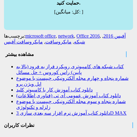
حمایت کنید.
]
میانگین:
[کل:
آفیس 2016
,
,
Office 2016
,
network
,
microsoft office
برچسب‌ها:
شبکه
,
مایکروسافت
,
مایکروسافت آفیس
مشاهده بیشتر
کتاب شبکه های کامپیوتری رویکرد فراز به فرود (بالا به
پایین) راس کوروس + حل مسائل
شماره پنجاه و چهارم مجله الکترونیکی چیپست با موضوع
اپل ویژن پرو
دانلود کتاب آموزش کار با کامپیوتر کلید
دانلود کتاب آموزش عمومی آی تی (فناوری اطلاعات)
شماره پنجاه و سوم مجله الکترونیکی چیپست با موضوع
زلزله و تکنولوژی
دانلود کتاب آموزش نرم افزار سه بعدی سازی 3D MAX
نظرات کاربران