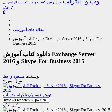
وب و اینترنت
وردپرس
کسب و کار
کسب و کار اینترنتی
گرافیک
0
مقاله های آموزشی
دانلود کتاب آموزش Exchange Server 2016 و Skype For
Business 2015
دانلود کتاب آموزش Exchange Server
2016 و Skype For Business 2015
نویسنده:
مسعود واعظ
9 سال پیش
توییتر
فیسبوک
تلگرام
واتساپ
کپی لینک