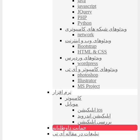
java
javascript
JQuery
PHP
Python
ویدئوهای شبکه های کامپیوتری
network
ویدئوهای وب و اینترنت
Bootstrap
HTML & CSS
ویدئوهای وردپرس
wordpress
ویدئوهای کامپیوتر و آی تی
photoshop
Illustrator
MS Project
نرم افزار
کامپیوتر
موبایل
اپلیکیشن ios
اپلیکیشن اندروید
بررسی اپلیکیشن
حمایت داوطلبانه
تبلیغات در مقاله آی تی