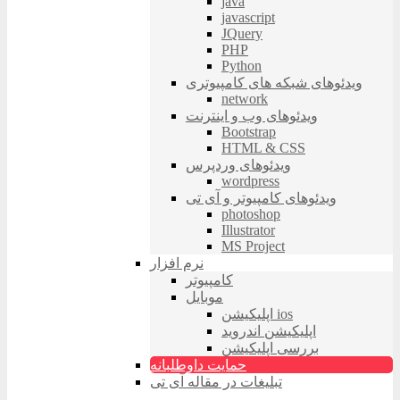
java
javascript
JQuery
PHP
Python
ویدئوهای شبکه های کامپیوتری
network
ویدئوهای وب و اینترنت
Bootstrap
HTML & CSS
ویدئوهای وردپرس
wordpress
ویدئوهای کامپیوتر و آی تی
photoshop
Illustrator
MS Project
نرم افزار
کامپیوتر
موبایل
اپلیکیشن ios
اپلیکیشن اندروید
بررسی اپلیکیشن
حمایت داوطلبانه
تبلیغات در مقاله آی تی