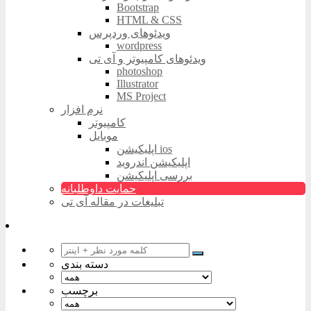
Bootstrap
HTML & CSS
ویدئوهای وردپرس
wordpress
ویدئوهای کامپیوتر و آی تی
photoshop
Illustrator
MS Project
نرم افزار
کامپیوتر
موبایل
اپلیکیشن ios
اپلیکیشن اندروید
بررسی اپلیکیشن
حمایت داوطلبانه
تبلیغات در مقاله آی تی
دسته بندی
برچسب