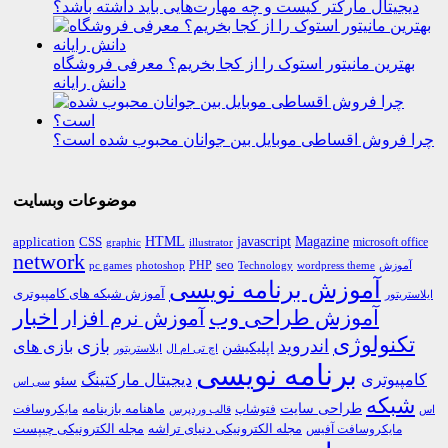
دیجیتال مارکتر کیست و چه مهارت‌هایی باید داشته باشد؟
بهترین مانیتور استوک را از کجا بخریم؟ معرفی فروشگاه
دانش رایانه
چرا فروش اقساطی موبایل بین جوانان محبوب شده است؟
موضوعات وبسایت
HTML
CSS
javascript
Magazine
application
microsoft office
graphic
illustrator
network
PHP
seo
pc games
photoshop
Technology
آموزش
wordpress theme
آموزش برنامه نویسی
آموزش شبکه های کامپیوتری
ایلاستریتور
اخبار
آموزش طراحی وب
آموزش نرم افزار
تکنولوژی
اندروید
بازی
بازی های
اپلیکیشن
اچ تی ام ال
ایلاستریتور
برنامه نویسی
کامپیوتری
دیجیتال مارکتینگ
سئو
سی اس
شبکه
طراحی سایت
فتوشاپ
ماهنامه بازینامه
مایکروسافت
اس
قالب وردپرس
مجله الکترونیکی دنیای تراشه
مجله الکترونیکی چیپست
مایکروسافت آفیس