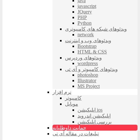
java
javascript
JQuery
PHP
Python
ویدئوهای شبکه های کامپیوتری
network
ویدئوهای وب و اینترنت
Bootstrap
HTML & CSS
ویدئوهای وردپرس
wordpress
ویدئوهای کامپیوتر و آی تی
photoshop
Illustrator
MS Project
نرم افزار
کامپیوتر
موبایل
اپلیکیشن ios
اپلیکیشن اندروید
بررسی اپلیکیشن
حمایت داوطلبانه
تبلیغات در مقاله آی تی