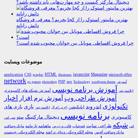
دیجیتال مارکتر کیست و چه مهارت‌هایی باید داشته باشد؟
بهترین مانیتور استوک را از کجا بخریم؟ معرفی فروشگاه
دانش رایانه
چرا فروش اقساطی موبایل بین جوانان محبوب شده است؟
موضوعات وبسایت
HTML
CSS
javascript
Magazine
application
microsoft office
graphic
illustrator
network
PHP
seo
pc games
photoshop
Technology
آموزش
wordpress theme
آموزش برنامه نویسی
آموزش شبکه های کامپیوتری
ایلاستریتور
اخبار
آموزش طراحی وب
آموزش نرم افزار
تکنولوژی
اندروید
بازی
بازی های
اپلیکیشن
اچ تی ام ال
ایلاستریتور
برنامه نویسی
کامپیوتری
دیجیتال مارکتینگ
سئو
سی اس
شبکه
طراحی سایت
فتوشاپ
ماهنامه بازینامه
مایکروسافت
اس
قالب وردپرس
مجله الکترونیکی دنیای تراشه
مجله الکترونیکی چیپست
مایکروسافت آفیس