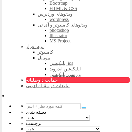
Bootstrap
HTML & CSS
ویدئوهای وردپرس
wordpress
ویدئوهای کامپیوتر و آی تی
photoshop
Illustrator
MS Project
نرم افزار
کامپیوتر
موبایل
اپلیکیشن ios
اپلیکیشن اندروید
بررسی اپلیکیشن
حمایت داوطلبانه
تبلیغات در مقاله آی تی
دسته بندی
برچسب