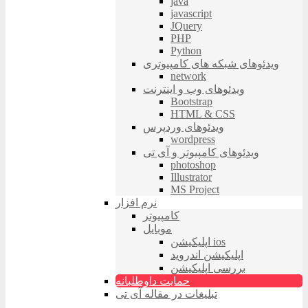
java
javascript
JQuery
PHP
Python
ویدئوهای شبکه های کامپیوتری
network
ویدئوهای وب و اینترنت
Bootstrap
HTML & CSS
ویدئوهای وردپرس
wordpress
ویدئوهای کامپیوتر و آی تی
photoshop
Illustrator
MS Project
نرم افزار
کامپیوتر
موبایل
اپلیکیشن ios
اپلیکیشن اندروید
بررسی اپلیکیشن
حمایت داوطلبانه
تبلیغات در مقاله آی تی