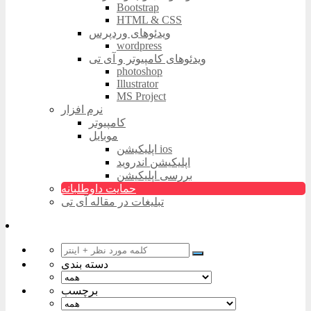
Bootstrap
HTML & CSS
ویدئوهای وردپرس
wordpress
ویدئوهای کامپیوتر و آی تی
photoshop
Illustrator
MS Project
نرم افزار
کامپیوتر
موبایل
اپلیکیشن ios
اپلیکیشن اندروید
بررسی اپلیکیشن
حمایت داوطلبانه
تبلیغات در مقاله آی تی
دسته بندی
برچسب