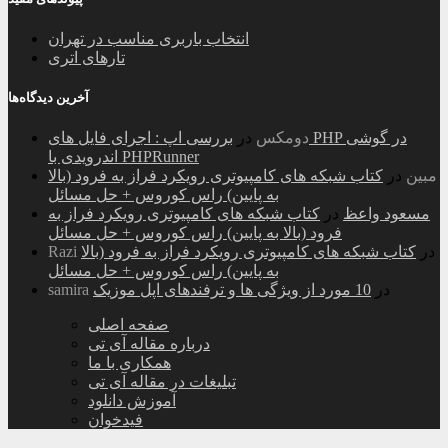
انتخاب باربری مناسب در تهران
تارهای اتری
آخرین دیدگاه‌ها
دومکس
در
بررسی اپ : اجرای فایل های PHP در گوشی
اندرویدی با PHPRunner
مبین
در
کتاب شبکه های کامپیوتری رویکرد فراز به فرود (بالا
به پایین) راس کوروس + حل مسائل
مسعود واعظ
در
کتاب شبکه های کامپیوتری رویکرد فراز به
فرود (بالا به پایین) راس کوروس + حل مسائل
در
کتاب شبکه های کامپیوتری رویکرد فراز به فرود (بالا
Razi
به پایین) راس کوروس + حل مسائل
در
10 مورد از ویژگی ها و ترفندهای اپل موزیک
samira
صفحه اصلی
درباره مقاله آی تی
همکاری با ما
تبلیغات در مقاله آی تی
آموزش دانلود
فیدخوان