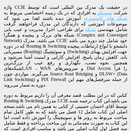
واژه CCIE در حقیقت یک مدرک بین المللی است که توسط
شرکت
سیسکو
به افرادی که در یک زمینه اختصاصی مربوط به
شبکه های کامپیوتری
آموزش دیده باشند اهدا می شود که
موضوعات آموزشی که دارندگان این مدرک فراخواهند گرفت
شامل مهندسی
شبکه
برای طراحی، اجرا، مدیریت و عیب یابی
شبکه های بزرگ و پیچیده و همگرا (Complex and Converged
Network) می باشد، مدرک CCIE خود شامل چند دوره می باشد
که در دوره Routing & Switching دانشجو با انواع ارتباطات پیچیده
مسیریابی (Routing) و سوئیچینگ (Switching) جهت افزایش پهنای
باند، کاهش زمان پاسخ، افزایش کارایی و امنیت آشنا می‌شود و
همچنین نحوه نصب، نگهداری و رفع عیب از بزرگ‌ترین
شبکه‌هایLAN ، WAN و سرویس‌های Dial Access را فرا
می‌گیرند. مواردی چون Source Rout Briolging و DLSW+ (Data
Link Switching) و PIX Firewall از جمله سرفصل‌های مهم این
دوره به شمار می‌روند.
کتابی که در این مطلب قصد معرفی آن را داریم مربوط به دوره
Routing & Switching مدرک CCIE می باشد.این کتاب ترجمه شده
توسط آقای احسان حسینی از کتابی به همین نام می باشد.نسخه
اصلی این کتاب شامل 12 فصل می باشد که به طور کامل تمام
مباحث مربوط به روتر ها و سوییچینگ را آموزش داده است اما
این کتاب به صورت مقدماتی به این مباحث پرداخته و فقط شامل
سه فصل اول کتاب اصلی می باشد و مناسب افرادی است که