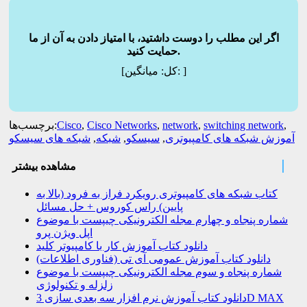
اگر این مطلب را دوست داشتید، با امتیاز دادن به آن از ما
حمایت کنید.
]
میانگین:
[کل:
,
switching network
,
network
,
Cisco Networks
,
Cisco
برچسب‌ها:
آموزش شبکه های کامپیوتری
,
سیسکو
,
شبکه
,
شبکه های سیسکو
مشاهده بیشتر
کتاب شبکه های کامپیوتری رویکرد فراز به فرود (بالا به
پایین) راس کوروس + حل مسائل
شماره پنجاه و چهارم مجله الکترونیکی چیپست با موضوع
اپل ویژن پرو
دانلود کتاب آموزش کار با کامپیوتر کلید
دانلود کتاب آموزش عمومی آی تی (فناوری اطلاعات)
شماره پنجاه و سوم مجله الکترونیکی چیپست با موضوع
زلزله و تکنولوژی
دانلود کتاب آموزش نرم افزار سه بعدی سازی 3D MAX