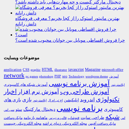
دیجیتال مارکتر کیست و چه مهارت‌هایی باید داشته باشد؟
بهترین مانیتور استوک را از کجا بخریم؟ معرفی فروشگاه
دانش رایانه
چرا فروش اقساطی موبایل بین جوانان محبوب شده است؟
موضوعات وبسایت
HTML
CSS
javascript
Magazine
application
microsoft office
graphic
illustrator
network
PHP
seo
pc games
photoshop
Technology
آموزش
wordpress theme
آموزش برنامه نویسی
آموزش شبکه های کامپیوتری
ایلاستریتور
اخبار
آموزش طراحی وب
آموزش نرم افزار
تکنولوژی
اندروید
بازی
بازی های
اپلیکیشن
اچ تی ام ال
ایلاستریتور
برنامه نویسی
کامپیوتری
دیجیتال مارکتینگ
سئو
سی اس
شبکه
طراحی سایت
فتوشاپ
ماهنامه بازینامه
مایکروسافت
اس
قالب وردپرس
مجله الکترونیکی دنیای تراشه
مجله الکترونیکی چیپست
مایکروسافت آفیس