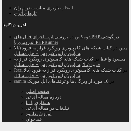
انتخاب باربری مناسب در تهران
تارهای اتری
آخرین دیدگاه‌ها
دومکس
در
بررسی اپ : اجرای فایل های PHP در گوشی
اندرویدی با PHPRunner
مبین
در
کتاب شبکه های کامپیوتری رویکرد فراز به فرود (بالا
به پایین) راس کوروس + حل مسائل
مسعود واعظ
در
کتاب شبکه های کامپیوتری رویکرد فراز به
فرود (بالا به پایین) راس کوروس + حل مسائل
در
کتاب شبکه های کامپیوتری رویکرد فراز به فرود (بالا
Razi
به پایین) راس کوروس + حل مسائل
در
10 مورد از ویژگی ها و ترفندهای اپل موزیک
samira
صفحه اصلی
درباره مقاله آی تی
همکاری با ما
تبلیغات در مقاله آی تی
آموزش دانلود
فیدخوان