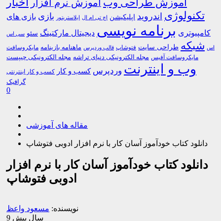
اخبار
آموزش طراحی وب
آموزش نرم افزار
تکنولوژی
اندروید
بازی
بازی های
اپلیکیشن
اچ تی ام ال
ایلاستریتور
برنامه نویسی
کامپیوتری
دیجیتال مارکتینگ
سئو
سی اس
شبکه
طراحی سایت
فتوشاپ
ماهنامه بازینامه
مایکروسافت
اس
قالب وردپرس
مجله الکترونیکی دنیای تراشه
مجله الکترونیکی چیپست
مایکروسافت آفیس
وب و اینترنت
وردپرس
کسب و کار
کسب و کار اینترنتی
گرافیک
0
مقاله های آموزشی
دانلود کتاب خودآموز آسان کار با نرم افزار ادوبی فتوشاپ
دانلود کتاب خودآموز آسان کار با نرم افزار
ادوبی فتوشاپ
نویسنده:
مسعود واعظ
9 سال پیش