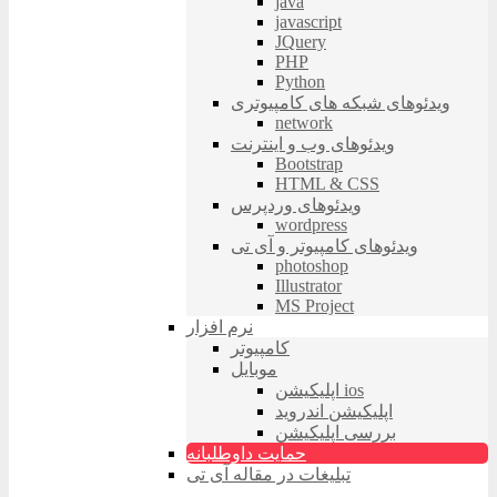
java
javascript
JQuery
PHP
Python
ویدئوهای شبکه های کامپیوتری
network
ویدئوهای وب و اینترنت
Bootstrap
HTML & CSS
ویدئوهای وردپرس
wordpress
ویدئوهای کامپیوتر و آی تی
photoshop
Illustrator
MS Project
نرم افزار
کامپیوتر
موبایل
اپلیکیشن ios
اپلیکیشن اندروید
بررسی اپلیکیشن
حمایت داوطلبانه
تبلیغات در مقاله آی تی