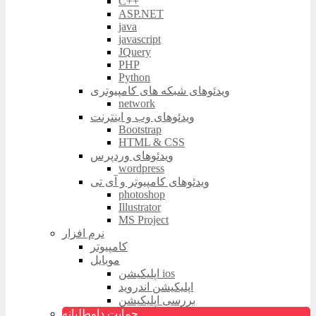
C++
ASP.NET
java
javascript
JQuery
PHP
Python
ویدئوهای شبکه های کامپیوتری
network
ویدئوهای وب و اینترنت
Bootstrap
HTML & CSS
ویدئوهای وردپرس
wordpress
ویدئوهای کامپیوتر و آی تی
photoshop
Illustrator
MS Project
نرم افزار
کامپیوتر
موبایل
اپلیکیشن ios
اپلیکیشن اندروید
بررسی اپلیکیشن
حمایت داوطلبانه