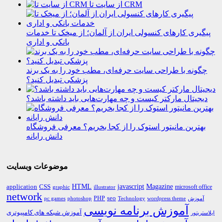
از سایت تا CRM
پیگیری کارهای کنسولی ایران از آلمان؛ از میخک تا خدمات
بانکی و اداری
چگونه با طراحی سایت حرفه‌ای، مطب خود را به یک برند
پزشکی تبدیل کنید؟
دیجیتال مارکتر کیست و چه مهارت‌هایی باید داشته باشد؟
بهترین مانیتور استوک را از کجا بخریم؟ معرفی فروشگاه
دانش رایانه
موضوعات وبسایت
HTML
CSS
javascript
Magazine
application
microsoft office
graphic
illustrator
network
PHP
seo
pc games
photoshop
Technology
آموزش
wordpress theme
آموزش برنامه نویسی
آموزش شبکه های کامپیوتری
ایلاستریتور