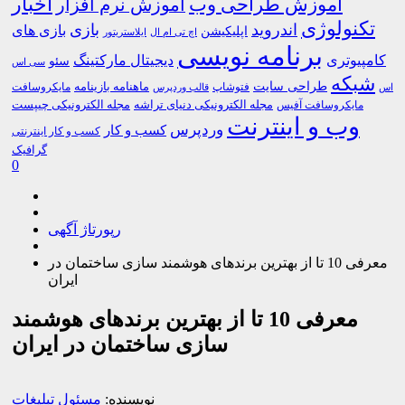
اخبار
آموزش طراحی وب
آموزش نرم افزار
تکنولوژی
اندروید
بازی
بازی های
اپلیکیشن
اچ تی ام ال
ایلاستریتور
برنامه نویسی
کامپیوتری
دیجیتال مارکتینگ
سئو
سی اس
شبکه
طراحی سایت
فتوشاپ
ماهنامه بازینامه
مایکروسافت
اس
قالب وردپرس
مجله الکترونیکی دنیای تراشه
مجله الکترونیکی چیپست
مایکروسافت آفیس
وب و اینترنت
وردپرس
کسب و کار
کسب و کار اینترنتی
گرافیک
0
رپورتاژ آگهی
معرفی 10 تا از بهترین برندهای هوشمند سازی ساختمان در
ایران
معرفی 10 تا از بهترین برندهای هوشمند
سازی ساختمان در ایران
نویسنده:
مسئول تبلیغات