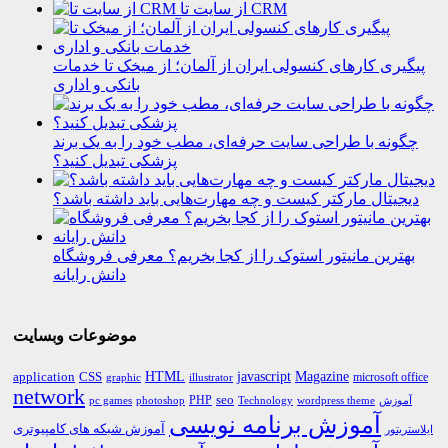
از سایت تا CRM
پیگیری کارهای کنسولی ایران از آلمان؛ از میخک تا خدمات
بانکی و اداری
چگونه با طراحی سایت حرفه‌ای، مطب خود را به یک برند
پزشکی تبدیل کنید؟
دیجیتال مارکتر کیست و چه مهارت‌هایی باید داشته باشد؟
بهترین مانیتور استوک را از کجا بخریم؟ معرفی فروشگاه
دانش رایانه
موضوعات وبسایت
HTML
CSS
javascript
Magazine
application
microsoft office
graphic
illustrator
network
PHP
seo
pc games
photoshop
Technology
آموزش
wordpress theme
آموزش برنامه نویسی
آموزش شبکه های کامپیوتری
ایلاستریتور