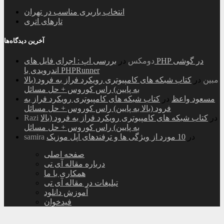
انتخاب باربری مناسب در تهران
تارهای اتری
آخرین دیدگاه‌ها
دومکس
در
بررسی اپ : اجرای فایل های PHP در گوشی
اندرویدی با PHPRunner
مبین
در
کتاب شبکه های کامپیوتری رویکرد فراز به فرود (بالا
به پایین) راس کوروس + حل مسائل
مسعود واعظ
در
کتاب شبکه های کامپیوتری رویکرد فراز به
فرود (بالا به پایین) راس کوروس + حل مسائل
در
کتاب شبکه های کامپیوتری رویکرد فراز به فرود (بالا
Razi
به پایین) راس کوروس + حل مسائل
در
10 مورد از ویژگی ها و ترفندهای اپل موزیک
samira
صفحه اصلی
درباره مقاله آی تی
همکاری با ما
تبلیغات در مقاله آی تی
آموزش دانلود
فیدخوان