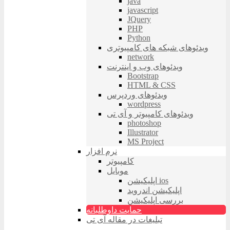
java
javascript
JQuery
PHP
Python
ویدئوهای شبکه های کامپیوتری
network
ویدئوهای وب و اینترنت
Bootstrap
HTML & CSS
ویدئوهای وردپرس
wordpress
ویدئوهای کامپیوتر و آی تی
photoshop
Illustrator
MS Project
نرم افزار
کامپیوتر
موبایل
اپلیکیشن ios
اپلیکیشن اندروید
بررسی اپلیکیشن
حمایت داوطلبانه
تبلیغات در مقاله آی تی