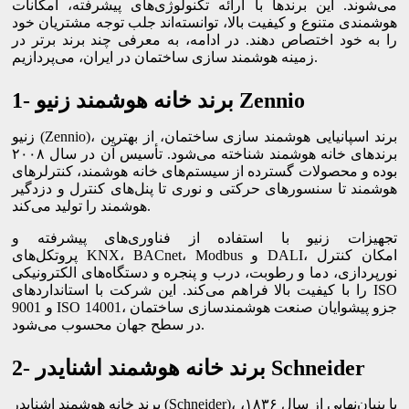
می‌شوند. این برندها با ارائه تکنولوژی‌های پیشرفته، امکانات
هوشمندی متنوع و کیفیت بالا، توانسته‌اند جلب توجه مشتریان خود
را به خود اختصاص دهند. در ادامه، به معرفی چند برند برتر در
زمینه هوشمند سازی ساختمان در ایران، می‌پردازیم.
1- برند خانه هوشمند زنیو Zennio
زنیو (Zennio)، برند اسپانیایی هوشمند سازی ساختمان، از بهترین
برندهای خانه هوشمند شناخته می‌شود. تأسیس آن در سال ۲۰۰۸
بوده و محصولات گسترده از سیستم‌های خانه هوشمند، کنترلرهای
هوشمند تا سنسورهای حرکتی و نوری تا پنل‌های کنترل و دزدگیر
هوشمند را تولید می‌کند.
تجهیزات زنیو با استفاده از فناوری‌های پیشرفته و
پروتکل‌های KNX، BACnet، Modbus و DALI، امکان کنترل
نورپردازی، دما و رطوبت، درب و پنجره و دستگاه‌های الکترونیکی
را با کیفیت بالا فراهم می‌کند. این شرکت با استانداردهای ISO
9001 و ISO 14001، جزو پیشوایان صنعت هوشمندسازی ساختمان
در سطح جهان محسوب می‌شود.
2- برند خانه هوشمند اشنایدر Schneider
برند خانه هوشمند اشنایدر (Schneider)، با بنیان‌نهایی از سال ۱۸۳۶،