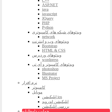
C++
ASP.NET
java
javascript
JQuery
PHP
Python
ویدئوهای شبکه های کامپیوتری
network
ویدئوهای وب و اینترنت
Bootstrap
HTML & CSS
ویدئوهای وردپرس
wordpress
ویدئوهای کامپیوتر و آی تی
photoshop
Illustrator
MS Project
نرم افزار
کامپیوتر
موبایل
اپلیکیشن ios
اپلیکیشن اندروید
بررسی اپلیکیشن
حمایت داوطلبانه