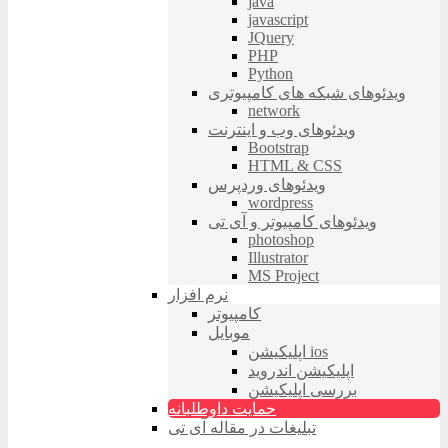
java
javascript
JQuery
PHP
Python
ویدئوهای شبکه های کامپیوتری
network
ویدئوهای وب و اینترنت
Bootstrap
HTML & CSS
ویدئوهای وردپرس
wordpress
ویدئوهای کامپیوتر و آی تی
photoshop
Illustrator
MS Project
نرم افزار
کامپیوتر
موبایل
اپلیکیشن ios
اپلیکیشن اندروید
بررسی اپلیکیشن
حمایت داوطلبانه
تبلیغات در مقاله آی تی