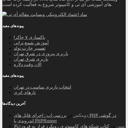
های آموزشی آی تی و کامپیوتر شروع به فعالیت کرده است.
پیوندهای مفید
پاکسازی ۷ چاکرا
آموزش شمع تراپی
تفسیر چارت تولد
باربری پیروزی در شرق تهران
باربری شرق تهران
الان وقت دلاره
پیوندهای مفید
انتخاب باربری مناسب در تهران
تارهای اتری
آخرین دیدگاه‌ها
دومکس
در
بررسی اپ : اجرای فایل های PHP در گوشی
اندرویدی با PHPRunner
مبین
در
کتاب شبکه های کامپیوتری رویکرد فراز به فرود (بالا