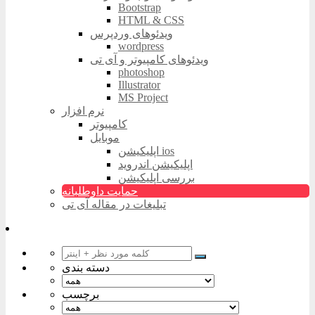
Bootstrap
HTML & CSS
ویدئوهای وردپرس
wordpress
ویدئوهای کامپیوتر و آی تی
photoshop
Illustrator
MS Project
نرم افزار
کامپیوتر
موبایل
اپلیکیشن ios
اپلیکیشن اندروید
بررسی اپلیکیشن
حمایت داوطلبانه
تبلیغات در مقاله آی تی
دسته بندی
برچسب