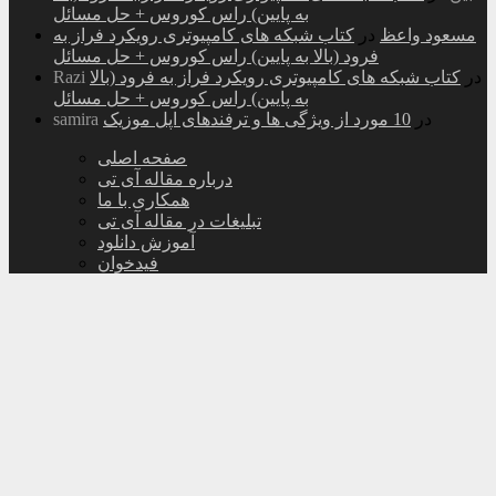
به پایین) راس کوروس + حل مسائل
مسعود واعظ
در
کتاب شبکه های کامپیوتری رویکرد فراز به
فرود (بالا به پایین) راس کوروس + حل مسائل
در
کتاب شبکه های کامپیوتری رویکرد فراز به فرود (بالا
Razi
به پایین) راس کوروس + حل مسائل
در
10 مورد از ویژگی ها و ترفندهای اپل موزیک
samira
صفحه اصلی
درباره مقاله آی تی
همکاری با ما
تبلیغات در مقاله آی تی
آموزش دانلود
فیدخوان