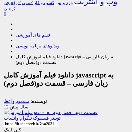
وب و اینترنت
وردپرس
کسب و کار
کسب و کار اینترنتی
گرافیک
0
فیلم های آموزشی
ویدئوهای برنامه نویسی
دانلود فیلم آموزش کامل javascript به زبان فارسی –
قسمت دو(فصل دوم)
دانلود فیلم آموزش کامل javascript به
زبان فارسی – قسمت دو(فصل دوم)
نویسنده:
مسعود واعظ
12 سال پیش
توییتر
فیسبوک
تلگرام
واتساپ
کپی لینک