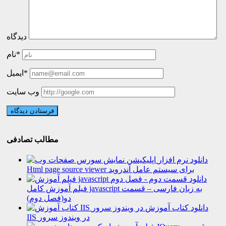
دیدگاه
نام*
ایمیل*
وب سایت
مطالب تصادفی
دانلود نرم افزار
Html page source viewer برای سیستم عامل اَندروید
دانلود
فیلم آموزش کامل javascript به زبان فارسی – قسمت
دو(فصل دوم)
دانلود کتاب آموزش
IIS در ویندوز سرور