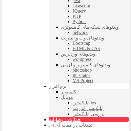
java
javascript
JQuery
PHP
Python
ویدئوهای شبکه های کامپیوتری
network
ویدئوهای وب و اینترنت
Bootstrap
HTML & CSS
ویدئوهای وردپرس
wordpress
ویدئوهای کامپیوتر و آی تی
photoshop
Illustrator
MS Project
نرم افزار
کامپیوتر
موبایل
اپلیکیشن ios
اپلیکیشن اندروید
بررسی اپلیکیشن
حمایت داوطلبانه
تبلیغات در مقاله آی تی