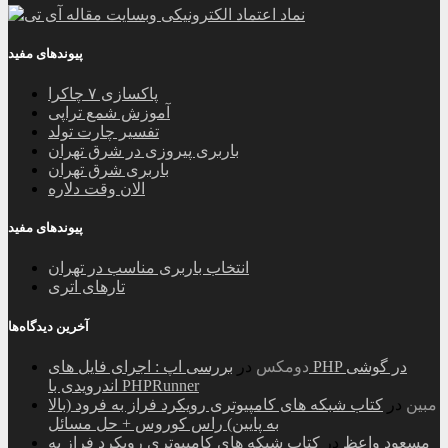
پیوندهای مفید
پاکسازی ۷ چاکرا
آموزش شمع تراپی
تفسیر چارت تولد
باربری پیروزی در شرق تهران
باربری شرق تهران
الان وقت دلاره
پیوندهای مفید
انتخاب باربری مناسب در تهران
تارهای اتری
آخرین دیدگاه‌ها
دومکس
در
بررسی اپ : اجرای فایل های PHP در گوشی
اندرویدی با PHPRunner
مبین
در
کتاب شبکه های کامپیوتری رویکرد فراز به فرود (بالا
به پایین) راس کوروس + حل مسائل
مسعود واعظ
در
کتاب شبکه های کامپیوتری رویکرد فراز به