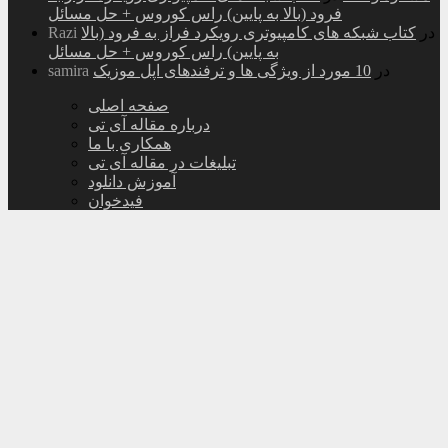
فرود (بالا به پایین) راس کوروس + حل مسائل
در
کتاب شبکه های کامپیوتری رویکرد فراز به فرود (بالا
Razi
به پایین) راس کوروس + حل مسائل
در
10 مورد از ویژگی ها و ترفندهای اپل موزیک
samira
صفحه اصلی
درباره مقاله آی تی
همکاری با ما
تبلیغات در مقاله آی تی
آموزش دانلود
فیدخوان