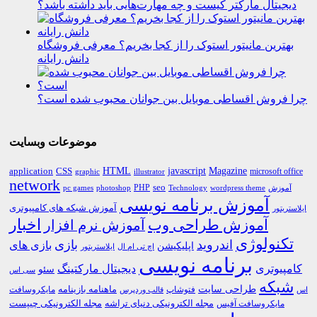
دیجیتال مارکتر کیست و چه مهارت‌هایی باید داشته باشد؟
بهترین مانیتور استوک را از کجا بخریم؟ معرفی فروشگاه
دانش رایانه
چرا فروش اقساطی موبایل بین جوانان محبوب شده است؟
موضوعات وبسایت
HTML
CSS
javascript
Magazine
application
microsoft office
graphic
illustrator
network
PHP
seo
pc games
photoshop
Technology
آموزش
wordpress theme
آموزش برنامه نویسی
آموزش شبکه های کامپیوتری
ایلاستریتور
اخبار
آموزش طراحی وب
آموزش نرم افزار
تکنولوژی
اندروید
بازی
بازی های
اپلیکیشن
اچ تی ام ال
ایلاستریتور
برنامه نویسی
کامپیوتری
دیجیتال مارکتینگ
سئو
سی اس
شبکه
طراحی سایت
فتوشاپ
ماهنامه بازینامه
مایکروسافت
اس
قالب وردپرس
مجله الکترونیکی دنیای تراشه
مجله الکترونیکی چیپست
مایکروسافت آفیس