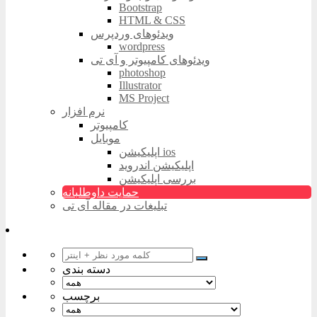
Bootstrap
HTML & CSS
ویدئوهای وردپرس
wordpress
ویدئوهای کامپیوتر و آی تی
photoshop
Illustrator
MS Project
نرم افزار
کامپیوتر
موبایل
اپلیکیشن ios
اپلیکیشن اندروید
بررسی اپلیکیشن
حمایت داوطلبانه
تبلیغات در مقاله آی تی
دسته بندی
برچسب