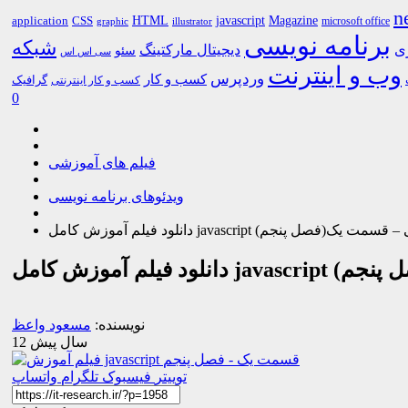
n
HTML
CSS
javascript
Magazine
application
microsoft office
graphic
illustrator
برنامه نویسی
شبکه
ری
دیجیتال مارکتینگ
سئو
سی اس اس
وب و اینترنت
وردپرس
کسب و کار
گرافیک
کسب و کار اینترنتی
0
فیلم های آموزشی
ویدئوهای برنامه نویسی
javascrip به زبان فارسی – قسمت یک(فصل پنجم)
ت یک(فصل پنجم)
نویسنده:
مسعود واعظ
12 سال پیش
توییتر
فیسبوک
تلگرام
واتساپ