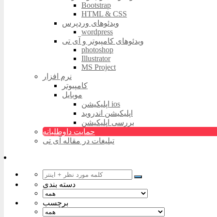
Bootstrap
HTML & CSS
ویدئوهای وردپرس
wordpress
ویدئوهای کامپیوتر و آی تی
photoshop
Illustrator
MS Project
نرم افزار
کامپیوتر
موبایل
اپلیکیشن ios
اپلیکیشن اندروید
بررسی اپلیکیشن
حمایت داوطلبانه
تبلیغات در مقاله آی تی
دسته بندی
برچسب