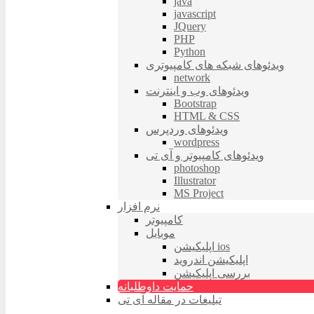
java
javascript
JQuery
PHP
Python
ویدئوهای شبکه های کامپیوتری
network
ویدئوهای وب و اینترنت
Bootstrap
HTML & CSS
ویدئوهای وردپرس
wordpress
ویدئوهای کامپیوتر و آی تی
photoshop
Illustrator
MS Project
نرم افزار
کامپیوتر
موبایل
اپلیکیشن ios
اپلیکیشن اندروید
بررسی اپلیکیشن
حمایت داوطلبانه
تبلیغات در مقاله آی تی