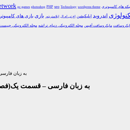
etwork
ه های کامپیوتری
PHP
seo
pc games
photoshop
Technology
wordpress theme
کنولوژی
اندروید
بازی
بازی های کامپیوت
اپلیکیشن
اچ تی ام ال
ایلاستریتور
مجله الکترونیکی دنیای تراشه
مجله الکترونیکی چیپست
یکروسافت
مایکروسافت آفیس
دانلود فیلم آموزش کامل t
دانلود فیلم آموزش کامل javascript به زبان فارسی – قسم