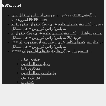
آخرین دیدگاه‌ها
دومکس
در
بررسی اپ : اجرای فایل های PHP در گوشی
اندرویدی با PHPRunner
مبین
در
کتاب شبکه های کامپیوتری رویکرد فراز به فرود (بالا
به پایین) راس کوروس + حل مسائل
مسعود واعظ
در
کتاب شبکه های کامپیوتری رویکرد فراز به
فرود (بالا به پایین) راس کوروس + حل مسائل
در
کتاب شبکه های کامپیوتری رویکرد فراز به فرود (بالا
Razi
به پایین) راس کوروس + حل مسائل
در
10 مورد از ویژگی ها و ترفندهای اپل موزیک
samira
صفحه اصلی
درباره مقاله آی تی
همکاری با ما
تبلیغات در مقاله آی تی
آموزش دانلود
فیدخوان