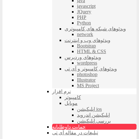
java
javascript
JQuery
PHP
Python
ویدئوهای شبکه های کامپیوتری
network
ویدئوهای وب و اینترنت
Bootstrap
HTML & CSS
ویدئوهای وردپرس
wordpress
ویدئوهای کامپیوتر و آی تی
photoshop
Illustrator
MS Project
نرم افزار
کامپیوتر
موبایل
اپلیکیشن ios
اپلیکیشن اندروید
بررسی اپلیکیشن
حمایت داوطلبانه
تبلیغات در مقاله آی تی