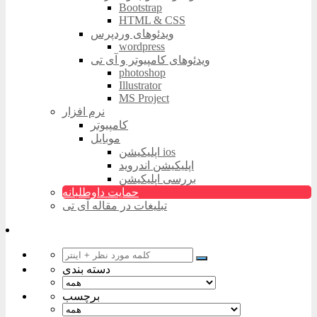
Bootstrap
HTML & CSS
ویدئوهای وردپرس
wordpress
ویدئوهای کامپیوتر و آی تی
photoshop
Illustrator
MS Project
نرم افزار
کامپیوتر
موبایل
اپلیکیشن ios
اپلیکیشن اندروید
بررسی اپلیکیشن
حمایت داوطلبانه
تبلیغات در مقاله آی تی
دسته بندی
برچسب