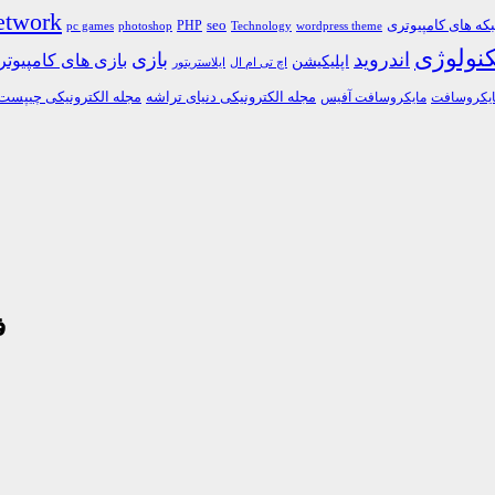
etwork
ه های کامپیوتری
PHP
seo
pc games
photoshop
Technology
wordpress theme
کنولوژی
اندروید
بازی
بازی های کامپیوت
اپلیکیشن
اچ تی ام ال
ایلاستریتور
مجله الکترونیکی دنیای تراشه
مجله الکترونیکی چیپست
یکروسافت
مایکروسافت آفیس
ف