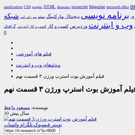
n
HTML
CSS
javascript
Magazine
application
microsoft office
graphic
illustrator
برنامه نویسی
شبکه
ری
دیجیتال مارکتینگ
سئو
سی اس اس
وب و اینترنت
وردپرس
کسب و کار
گرافیک
کسب و کار اینترنتی
0
فیلم های آموزشی
ویدئوهای وب و اینترنت
فیلم آموزش بوت استرپ ورژن ۳ قسمت نهم
یلم آموزش بوت استرپ ورژن ۳ قسمت نهم
نویسنده:
مسعود واعظ
10 سال پیش
توییتر
فیسبوک
تلگرام
واتساپ