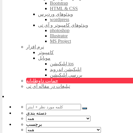
Bootstrap
HTML & CSS
ویدئوهای وردپرس
wordpress
ویدئوهای کامپیوتر و آی تی
photoshop
Illustrator
MS Project
نرم افزار
کامپیوتر
موبایل
اپلیکیشن ios
اپلیکیشن اندروید
بررسی اپلیکیشن
حمایت داوطلبانه
تبلیغات در مقاله آی تی
دسته بندی
برچسب