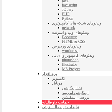
java
javascript
JQuery
PHP
Python
ویدئوهای شبکه های کامپیوتری
network
ویدئوهای وب و اینترنت
Bootstrap
HTML & CSS
ویدئوهای وردپرس
wordpress
ویدئوهای کامپیوتر و آی تی
photoshop
Illustrator
MS Project
نرم افزار
کامپیوتر
موبایل
اپلیکیشن ios
اپلیکیشن اندروید
بررسی اپلیکیشن
حمایت داوطلبانه
تبلیغات در مقاله آی تی