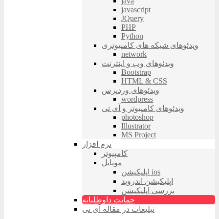
java
javascript
JQuery
PHP
Python
ویدئوهای شبکه های کامپیوتری
network
ویدئوهای وب و اینترنت
Bootstrap
HTML & CSS
ویدئوهای وردپرس
wordpress
ویدئوهای کامپیوتر و آی تی
photoshop
Illustrator
MS Project
نرم افزار
کامپیوتر
موبایل
اپلیکیشن ios
اپلیکیشن اندروید
بررسی اپلیکیشن
حمایت داوطلبانه
تبلیغات در مقاله آی تی