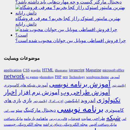
دیجیتال مارکتر کیست و چه مهارت‌هایی باید داشته باشد؟
بهترین مانیتور استوک را از کجا بخریم؟ معرفی فروشگاه
دانش رایانه
چرا فروش اقساطی موبایل بین جوانان محبوب شده است؟
موضوعات وبسایت
HTML
CSS
javascript
Magazine
application
microsoft office
graphic
illustrator
network
PHP
seo
pc games
photoshop
Technology
آموزش
wordpress theme
آموزش برنامه نویسی
آموزش شبکه های کامپیوتری
ایلاستریتور
اخبار
آموزش طراحی وب
آموزش نرم افزار
تکنولوژی
اندروید
بازی
بازی های
اپلیکیشن
اچ تی ام ال
ایلاستریتور
برنامه نویسی
کامپیوتری
دیجیتال مارکتینگ
سئو
سی اس
شبکه
طراحی سایت
فتوشاپ
ماهنامه بازینامه
مایکروسافت
اس
قالب وردپرس
مجله الکترونیکی دنیای تراشه
مجله الکترونیکی چیپست
مایکروسافت آفیس