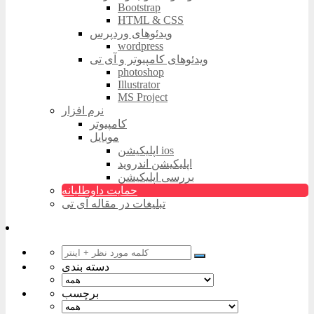
Bootstrap
HTML & CSS
ویدئوهای وردپرس
wordpress
ویدئوهای کامپیوتر و آی تی
photoshop
Illustrator
MS Project
نرم افزار
کامپیوتر
موبایل
اپلیکیشن ios
اپلیکیشن اندروید
بررسی اپلیکیشن
حمایت داوطلبانه
تبلیغات در مقاله آی تی
دسته بندی
برچسب