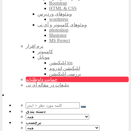
Bootstrap
HTML & CSS
ویدئوهای وردپرس
wordpress
ویدئوهای کامپیوتر و آی تی
photoshop
Illustrator
MS Project
نرم افزار
کامپیوتر
موبایل
اپلیکیشن ios
اپلیکیشن اندروید
بررسی اپلیکیشن
حمایت داوطلبانه
تبلیغات در مقاله آی تی
دسته بندی
برچسب