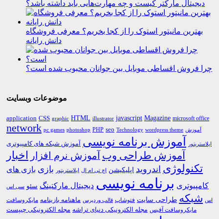
دیجیتال مارکتر کیست و چه مهارت‌هایی باید داشته باشد؟
بهترین مانیتور استوک را از کجا بخریم؟ معرفی فروشگاه
دانش رایانه
چرا فروش اقساطی موبایل بین جوانان محبوب شده است؟
موضوعات وبسایت
HTML
CSS
javascript
Magazine
application
microsoft office
graphic
illustrator
network
PHP
seo
pc games
photoshop
Technology
آموزش
wordpress theme
آموزش برنامه نویسی
آموزش شبکه های کامپیوتری
ایلاستریتور
اخبار
آموزش طراحی وب
آموزش نرم افزار
تکنولوژی
اندروید
بازی
بازی های
اپلیکیشن
اچ تی ام ال
ایلاستریتور
برنامه نویسی
کامپیوتری
دیجیتال مارکتینگ
سئو
سی اس
شبکه
طراحی سایت
فتوشاپ
ماهنامه بازینامه
مایکروسافت
اس
قالب وردپرس
مجله الکترونیکی دنیای تراشه
مجله الکترونیکی چیپست
مایکروسافت آفیس