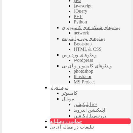
java
javascript
JQuery
PHP
Python
ویدئوهای شبکه های کامپیوتری
network
ویدئوهای وب و اینترنت
Bootstrap
HTML & CSS
ویدئوهای وردپرس
wordpress
ویدئوهای کامپیوتر و آی تی
photoshop
Illustrator
MS Project
نرم افزار
کامپیوتر
موبایل
اپلیکیشن ios
اپلیکیشن اندروید
بررسی اپلیکیشن
حمایت داوطلبانه
تبلیغات در مقاله آی تی