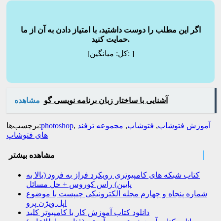
اگر این مطلب را دوست داشتید، با امتیاز دادن به آن از ما
حمایت کنید.
]
میانگین:
[کل:
آشنایی با ساختار زبان برنامه نویسی گو
مشاهده
آموزش فتوشاپ
,
فتوشاپ
,
مجموعه ترفند
,
photoshop
برچسب‌ها:
های فتوشاپ
مشاهده بیشتر
کتاب شبکه های کامپیوتری رویکرد فراز به فرود (بالا به
پایین) راس کوروس + حل مسائل
شماره پنجاه و چهارم مجله الکترونیکی چیپست با موضوع
اپل ویژن پرو
دانلود کتاب آموزش کار با کامپیوتر کلید