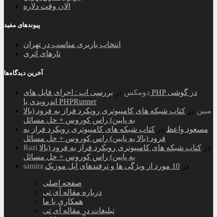
الان وقت دلاره
پیوندهای مفید
انتخاب باربری مناسب در تهران
تارهای اتری
آخرین دیدگاه‌ها
دومکس
در
بررسی اپ : اجرای فایل های PHP در گوشی
اندرویدی با PHPRunner
مبین
در
کتاب شبکه های کامپیوتری رویکرد فراز به فرود (بالا
به پایین) راس کوروس + حل مسائل
مسعود واعظ
در
کتاب شبکه های کامپیوتری رویکرد فراز به
فرود (بالا به پایین) راس کوروس + حل مسائل
در
کتاب شبکه های کامپیوتری رویکرد فراز به فرود (بالا
Razi
به پایین) راس کوروس + حل مسائل
در
10 مورد از ویژگی ها و ترفندهای اپل موزیک
samira
صفحه اصلی
درباره مقاله آی تی
همکاری با ما
تبلیغات در مقاله آی تی