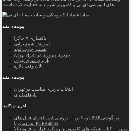
های آموزشی آی تی و کامپیوتر شروع به فعالیت کرده است.
پیوندهای مفید
پاکسازی ۷ چاکرا
آموزش شمع تراپی
تفسیر چارت تولد
باربری پیروزی در شرق تهران
باربری شرق تهران
الان وقت دلاره
پیوندهای مفید
انتخاب باربری مناسب در تهران
تارهای اتری
آخرین دیدگاه‌ها
دومکس
در
بررسی اپ : اجرای فایل های PHP در گوشی
اندرویدی با PHPRunner
مبین
در
کتاب شبکه های کامپیوتری رویکرد فراز به فرود (بالا