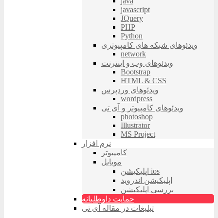
java
javascript
JQuery
PHP
Python
ویدئوهای شبکه های کامپیوتری
network
ویدئوهای وب و اینترنت
Bootstrap
HTML & CSS
ویدئوهای وردپرس
wordpress
ویدئوهای کامپیوتر و آی تی
photoshop
Illustrator
MS Project
نرم افزار
کامپیوتر
موبایل
اپلیکیشن ios
اپلیکیشن اندروید
بررسی اپلیکیشن
حمایت داوطلبانه
تبلیغات در مقاله آی تی