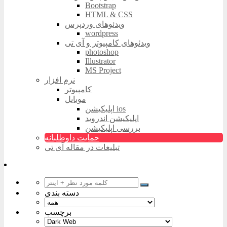
Bootstrap
HTML & CSS
ویدئوهای وردپرس
wordpress
ویدئوهای کامپیوتر و آی تی
photoshop
Illustrator
MS Project
نرم افزار
کامپیوتر
موبایل
اپلیکیشن ios
اپلیکیشن اندروید
بررسی اپلیکیشن
حمایت داوطلبانه
تبلیغات در مقاله آی تی
دسته بندی
برچسب