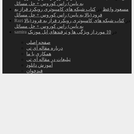
به پایین) راس کوروس + حل مسائل
مسعود واعظ
در
کتاب شبکه های کامپیوتری رویکرد فراز به
فرود (بالا به پایین) راس کوروس + حل مسائل
در
کتاب شبکه های کامپیوتری رویکرد فراز به فرود (بالا
Razi
به پایین) راس کوروس + حل مسائل
در
10 مورد از ویژگی ها و ترفندهای اپل موزیک
samira
صفحه اصلی
درباره مقاله آی تی
همکاری با ما
تبلیغات در مقاله آی تی
آموزش دانلود
فیدخوان