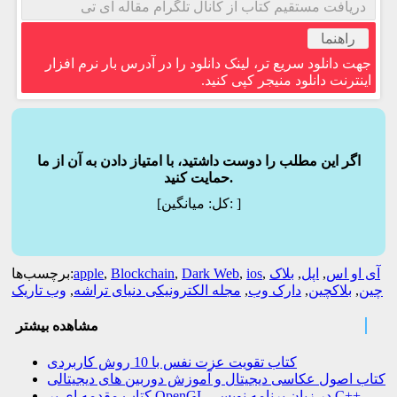
دریافت مستقیم کتاب از کانال تلگرام مقاله آی تی
راهنما
جهت دانلود سریع تر، لینک دانلود را در آدرس بار نرم افزار
اینترنت دانلود منیجر کپی کنید.
اگر این مطلب را دوست داشتید، با امتیاز دادن به آن از ما
حمایت کنید.
]
میانگین:
[کل:
آی او اس
,
اپل
,
بلاک
,
ios
,
Dark Web
,
Blockchain
,
apple
برچسب‌ها:
چین
,
بلاکچین
,
دارک وب
,
مجله الکترونیکی دنیای تراشه
,
وب تاریک
مشاهده بیشتر
کتاب تقویت عزت نفس با 10 روش کاربردی
کتاب اصول عکاسی دیجیتال و آموزش دوربین های دیجیتالی
کتاب مقدمه ای بر OpenGL در زبان برنامه نویسی C++