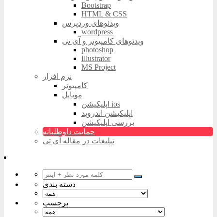
Bootstrap
HTML & CSS
ویدئوهای وردپرس
wordpress
ویدئوهای کامپیوتر و آی تی
photoshop
Illustrator
MS Project
نرم افزار
کامپیوتر
موبایل
اپلیکیشن ios
اپلیکیشن اندروید
بررسی اپلیکیشن
حمایت داوطلبانه
تبلیغات در مقاله آی تی
دسته بندی
برچسب