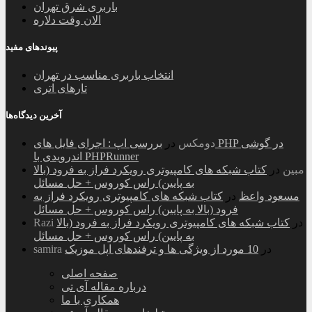
باربری شرق تهران
الان وقت دلاره
پیوندهای مفید
انتخاب باربری مناسب در تهران
تارهای اتری
آخرین دیدگاه‌ها
دومکس
در
بررسی اپ : اجرای فایل های PHP در گوشی
اندرویدی با PHPRunner
مبین
در
کتاب شبکه های کامپیوتری رویکرد فراز به فرود (بالا
به پایین) راس کوروس + حل مسائل
مسعود واعظ
در
کتاب شبکه های کامپیوتری رویکرد فراز به
فرود (بالا به پایین) راس کوروس + حل مسائل
در
کتاب شبکه های کامپیوتری رویکرد فراز به فرود (بالا
Razi
به پایین) راس کوروس + حل مسائل
در
10 مورد از ویژگی ها و ترفندهای اپل موزیک
samira
صفحه اصلی
درباره مقاله آی تی
همکاری با ما