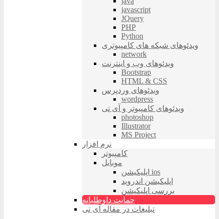
java
javascript
JQuery
PHP
Python
ویدئوهای شبکه های کامپیوتری
network
ویدئوهای وب و اینترنت
Bootstrap
HTML & CSS
ویدئوهای وردپرس
wordpress
ویدئوهای کامپیوتر و آی تی
photoshop
Illustrator
MS Project
نرم افزار
کامپیوتر
موبایل
اپلیکیشن ios
اپلیکیشن اندروید
بررسی اپلیکیشن
حمایت داوطلبانه
تبلیغات در مقاله آی تی