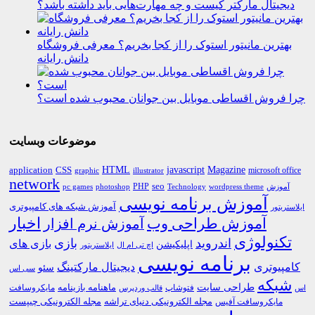
دیجیتال مارکتر کیست و چه مهارت‌هایی باید داشته باشد؟
بهترین مانیتور استوک را از کجا بخریم؟ معرفی فروشگاه
دانش رایانه
چرا فروش اقساطی موبایل بین جوانان محبوب شده است؟
موضوعات وبسایت
HTML
CSS
javascript
Magazine
application
microsoft office
graphic
illustrator
network
PHP
seo
pc games
photoshop
Technology
آموزش
wordpress theme
آموزش برنامه نویسی
آموزش شبکه های کامپیوتری
ایلاستریتور
اخبار
آموزش طراحی وب
آموزش نرم افزار
تکنولوژی
اندروید
بازی
بازی های
اپلیکیشن
اچ تی ام ال
ایلاستریتور
برنامه نویسی
کامپیوتری
دیجیتال مارکتینگ
سئو
سی اس
شبکه
طراحی سایت
فتوشاپ
ماهنامه بازینامه
مایکروسافت
اس
قالب وردپرس
مجله الکترونیکی دنیای تراشه
مجله الکترونیکی چیپست
مایکروسافت آفیس