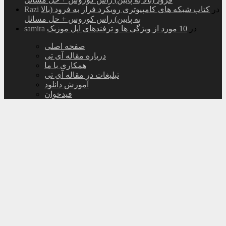
در
کتاب شبکه های کامپیوتری رویکرد فراز به فرود (بالا
Razi
به پایین) راس کوروس + حل مسائل
در
10 مورد از ویژگی ها و ترفندهای اپل موزیک
samira
صفحه اصلی
درباره مقاله آی تی
همکاری با ما
تبلیغات در مقاله آی تی
آموزش دانلود
فیدخوان