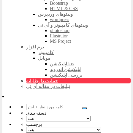
Bootstrap
HTML & CSS
ویدئوهای وردپرس
wordpress
ویدئوهای کامپیوتر و آی تی
photoshop
Illustrator
MS Project
نرم افزار
کامپیوتر
موبایل
اپلیکیشن ios
اپلیکیشن اندروید
بررسی اپلیکیشن
حمایت داوطلبانه
تبلیغات در مقاله آی تی
دسته بندی
برچسب