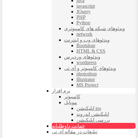
java
javascript
JQuery
PHP
Python
ویدئوهای شبکه های کامپیوتری
network
ویدئوهای وب و اینترنت
Bootstrap
HTML & CSS
ویدئوهای وردپرس
wordpress
ویدئوهای کامپیوتر و آی تی
photoshop
Illustrator
MS Project
نرم افزار
کامپیوتر
موبایل
اپلیکیشن ios
اپلیکیشن اندروید
بررسی اپلیکیشن
حمایت داوطلبانه
تبلیغات در مقاله آی تی