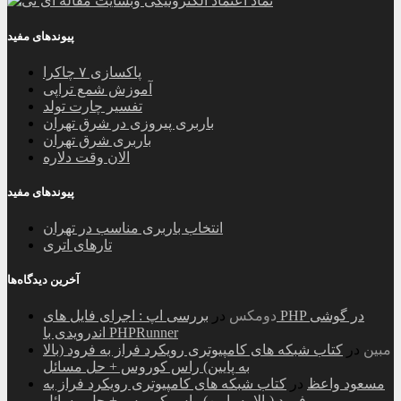
پیوندهای مفید
پاکسازی ۷ چاکرا
آموزش شمع تراپی
تفسیر چارت تولد
باربری پیروزی در شرق تهران
باربری شرق تهران
الان وقت دلاره
پیوندهای مفید
انتخاب باربری مناسب در تهران
تارهای اتری
آخرین دیدگاه‌ها
دومکس
در
بررسی اپ : اجرای فایل های PHP در گوشی
اندرویدی با PHPRunner
مبین
در
کتاب شبکه های کامپیوتری رویکرد فراز به فرود (بالا
به پایین) راس کوروس + حل مسائل
مسعود واعظ
در
کتاب شبکه های کامپیوتری رویکرد فراز به
فرود (بالا به پایین) راس کوروس + حل مسائل