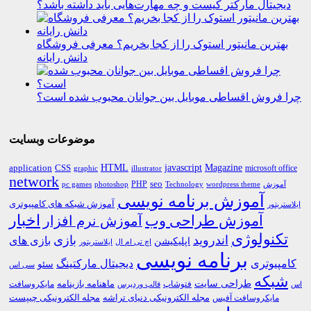
دیجیتال مارکتر کیست و چه مهارت‌هایی باید داشته باشد؟
بهترین مانیتور استوک را از کجا بخریم؟ معرفی فروشگاه
دانش رایانه
چرا فروش اقساطی موبایل بین جوانان محبوب شده است؟
موضوعات وبسایت
HTML
CSS
javascript
Magazine
application
microsoft office
graphic
illustrator
network
PHP
seo
pc games
photoshop
Technology
آموزش
wordpress theme
آموزش برنامه نویسی
آموزش شبکه های کامپیوتری
ایلاستریتور
اخبار
آموزش طراحی وب
آموزش نرم افزار
تکنولوژی
اندروید
بازی
بازی های
اپلیکیشن
اچ تی ام ال
ایلاستریتور
برنامه نویسی
کامپیوتری
دیجیتال مارکتینگ
سئو
سی اس
شبکه
طراحی سایت
فتوشاپ
ماهنامه بازینامه
مایکروسافت
اس
قالب وردپرس
مجله الکترونیکی دنیای تراشه
مجله الکترونیکی چیپست
مایکروسافت آفیس