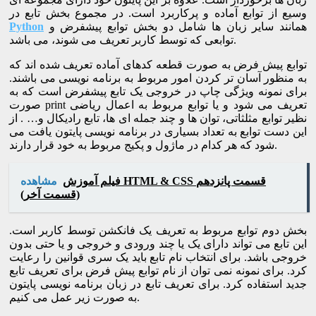
وسیع از توابع آماده و پرکاربرد است. در مجموع بخش تابع در
همانند سایر زبان ها شامل دو بخش توابع پیشفرض و
Python
توابعی که توسط کاربر تعریف می شوند، می باشد.
توابع پیش فرض به صورت قطعه کدهای آماده تعریف شده اند که
به منظور آسان تر کردن امور مربوط به برنامه نویسی می باشند.
برای نمونه ویژگی چاپ در خروجی یک تابع پیشفرض است که به
صورت print تعریف می شود و یا توابع مربوط به اعمال ریاضی
نظیر توابع مثلثاتی، توان ها و چند جمله ای ها، تابع رادیکال و… . از
این دست توابع به تعداد بسیاری در برنامه نویسی پایتون یافت می
شود که هر کدام در ماژول و پکیج مربوط به خود قرار دارند.
فیلم آموزش HTML & CSS قسمت پانزدهم
مشاهده
(قسمت آخر)
بخش دوم توابع مربوط به تعریف یک فانکشن توسط کاربر است.
این تابع می تواند دارای یک یا چند ورودی و خروجی و یا حتی بدون
خروجی باشد. برای انتخاب نام تابع باید یک سری قوانین را رعایت
کرد. برای نمونه نمی توان از نام توابع پیش فرض برای تعریف تابع
جدید استفاده کرد. برای تعریف تابع در زبان برنامه نویسی پایتون
به صورت زیر عمل می کنیم.