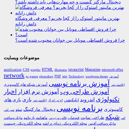
دیجیتال مارکتر کیست و چه مهارت‌هایی باید داشته باشد؟
بهترین مانیتور استوک را از کجا بخریم؟ معرفی فروشگاه
دانش رایانه
چرا فروش اقساطی موبایل بین جوانان محبوب شده است؟
موضوعات وبسایت
HTML
CSS
javascript
Magazine
application
microsoft office
graphic
illustrator
network
PHP
seo
pc games
photoshop
Technology
آموزش
wordpress theme
آموزش برنامه نویسی
آموزش شبکه های کامپیوتری
ایلاستریتور
اخبار
آموزش طراحی وب
آموزش نرم افزار
تکنولوژی
اندروید
بازی
بازی های
اپلیکیشن
اچ تی ام ال
ایلاستریتور
برنامه نویسی
کامپیوتری
دیجیتال مارکتینگ
سئو
سی اس
شبکه
طراحی سایت
فتوشاپ
ماهنامه بازینامه
مایکروسافت
اس
قالب وردپرس
مجله الکترونیکی دنیای تراشه
مجله الکترونیکی چیپست
مایکروسافت آفیس