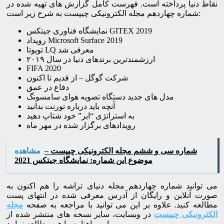
نقاط دنیا پرداخته است. فهرست کامل گزارش های تهیه شده در
شماره چهاردهم مجله الکترونیکی چیپست به شرح زیر است:
نمایشگاه فناوری جیتکس GITEX 2019
رویداد Microsoft Surface 2019
تویوتا LQ معرفی شد
ارزشمندترین برندهای دنیا در سال ۲۰۱۹
FIFA 2020
شرکت گوگل – از قدیم تا اکنون
دفاع در عمق
مدل های جدید دستگاه تصویه هوای سامسونگ
آنچه باید درباره تورنت بدانید
به استراتژی “ابر” خود شتاپ دهید
رویدادهای برگزار شده در مهر ماه
شماره سی و ششم مجله الکترونیکی چیپست –
مشاهده
موضوع این شماره: نمایشگاه جیتکس 2021
می توانید شماره چهاردهم مجله دنیای تراشه را هم اکنون به
صورت آنلاین و رایگان از آدرس معرفی شده در انتهای پست
مطالعه کنید. علاوه بر این می توانید با مراجعه به صفحه
مجله
الکترونیکی چیپست
در وبسایت، سایر نسخه های منتشر شده از
این ماهنامه را هم مطالعه نمایید.