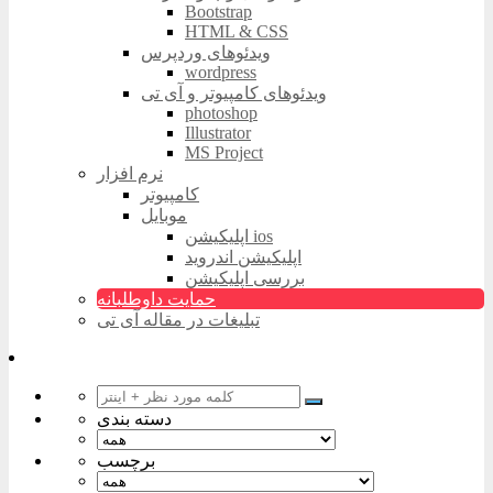
Bootstrap
HTML & CSS
ویدئوهای وردپرس
wordpress
ویدئوهای کامپیوتر و آی تی
photoshop
Illustrator
MS Project
نرم افزار
کامپیوتر
موبایل
اپلیکیشن ios
اپلیکیشن اندروید
بررسی اپلیکیشن
حمایت داوطلبانه
تبلیغات در مقاله آی تی
دسته بندی
برچسب