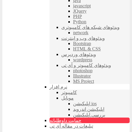
java
javascript
JQuery
PHP
Python
ویدئوهای شبکه های کامپیوتری
network
ویدئوهای وب و اینترنت
Bootstrap
HTML & CSS
ویدئوهای وردپرس
wordpress
ویدئوهای کامپیوتر و آی تی
photoshop
Illustrator
MS Project
نرم افزار
کامپیوتر
موبایل
اپلیکیشن ios
اپلیکیشن اندروید
بررسی اپلیکیشن
حمایت داوطلبانه
تبلیغات در مقاله آی تی