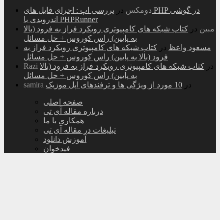
دومکس
در
بررسی اپ : اجرای فایل های PHP در گوشی
اندرویدی با PHPRunner
مبین
در
کتاب شبکه های کامپیوتری رویکرد فراز به فرود (بالا
به پایین) راس کوروس + حل مسائل
مسعود واعظ
در
کتاب شبکه های کامپیوتری رویکرد فراز به
فرود (بالا به پایین) راس کوروس + حل مسائل
در
کتاب شبکه های کامپیوتری رویکرد فراز به فرود (بالا
Razi
به پایین) راس کوروس + حل مسائل
در
10 مورد از ویژگی ها و ترفندهای اپل موزیک
samira
صفحه اصلی
درباره مقاله آی تی
همکاری با ما
تبلیغات در مقاله آی تی
آموزش دانلود
فیدخوان