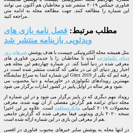
فناوری جیتکس ۲۰۱۹ منتشر شد و مخاطبان هم اکنون می توانند
این شماره را مطالعه کنند. جهت مطالعه مجله به ادامه متن
مراجعه کنید.
مطلب مرتبط:
فصل نامه بازی های
ویدئویی بازینامه منتشر شد
مثل همیشه مجله الکترونیکی چیپست با هدف پوشش
خبرهای روز
دنیای تکنولوژی
، آمده تا مخاطبان را با جدیدترین فناوری های
معرفی شده در دنیا آشنا کند. در شماره چهاردهم این مجله هم،
اخبار روز دنیای آی تی در ماهی که گذشت منتشر شده است. در
این شماره ابتدا به سراغ نمایشگاه Gitex 2019 رفته ایم که یکی از
مهمترین رویدادهای تکنولوژی در خاورمیانه و دنیا محسوب می
شود و هر ساله در اوایل پاییز در کشور امارات برگزار می شود.
رویداد مهم دیگری که در پاییز برگزار می شود و در این شماره از
مجله دنیای تراشه هم گزارش مفصلی از آن تهیه شده، معرفی
محصولات ۲۰۱۹ کمپانی
مایکروسافت
است. علاوه بر این اخیرا
نسخه ۲۰۲۰ بازی ویدئویی فیفا معرفی شده که گزارش جامعی
هم از معرفی این بازی در این شماره ارائه شده است.
در انتها مجله به پوشش سایر خبرهای محبوب فناوری در اقصی