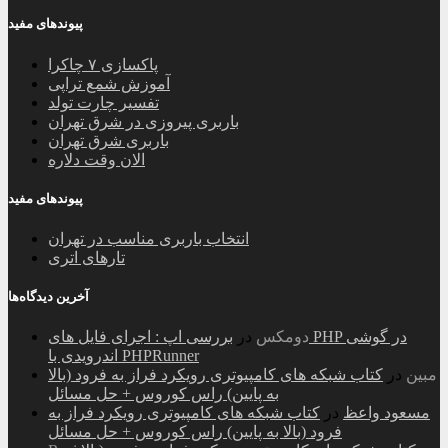
پیوندهای مفید
پاکسازی ۷ چاکرا
آموزش شمع تراپی
تفسیر چارت تولد
باربری پیروزی در شرق تهران
باربری شرق تهران
الان وقت دلاره
پیوندهای مفید
انتخاب باربری مناسب در تهران
تارهای اتری
آخرین دیدگاه‌ها
دومکس
در
بررسی اپ : اجرای فایل های PHP در گوشی
اندرویدی با PHPRunner
مبین
در
کتاب شبکه های کامپیوتری رویکرد فراز به فرود (بالا
به پایین) راس کوروس + حل مسائل
مسعود واعظ
در
کتاب شبکه های کامپیوتری رویکرد فراز به
فرود (بالا به پایین) راس کوروس + حل مسائل