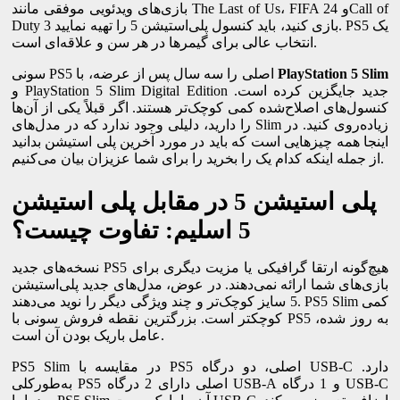
بازی‌های ویدئویی موفقی مانند The Last of Us، FIFA 24 وCall of
Duty 3 بازی کنید، باید کنسول پلی‌استیشن 5 را تهیه نمایید. PS5 یک
انتخاب عالی برای گیمرها در هر سن و علاقه‌ای است.
PlayStation 5 Slim
سونی PS5 اصلی را سه سال پس از عرضه، با
و PlayStation 5 Slim Digital Edition جدید جایگزین کرده است.
کنسول‌های اصلاح‌شده کمی کوچک‌تر هستند. اگر قبلاً یکی از آن‌ها
را دارید، دلیلی وجود ندارد که در مدل‌های Slim زیاده‌روی کنید. در
اینجا همه چیزهایی است که باید در مورد آخرین پلی استیشن بدانید
از جمله اینکه کدام یک را بخرید را برای شما عزیزان بیان می‌کنیم.
پلی استیشن 5 در مقابل پلی استیشن
5 اسلیم: تفاوت چیست؟
نسخه‌های جدید PS5 هیچ‌گونه ارتقا گرافیکی یا مزیت دیگری برای
بازی‌های شما ارائه نمی‌دهند. در عوض، مدل‌های جدید پلی‌استیشن
5 سایز کوچک‌تر و چند ویژگی دیگر را نوید می‌دهند. PS5 Slim کمی
کوچکتر است. بزرگترین نقطه فروش سونی با PS5 به روز شده،
عامل باریک بودن آن است.
PS5 Slim در مقایسه با PS5 اصلی، دو درگاه USB-C دارد.
به‌طورکلی PS5 اصلی دارای 2 درگاه USB-A و 1 درگاه USB-C