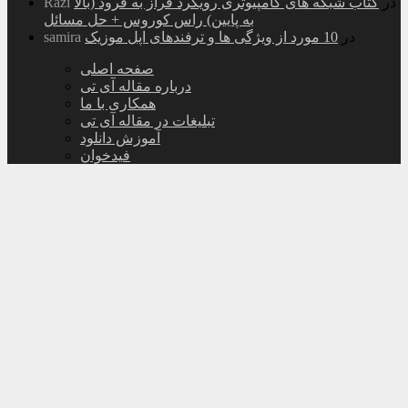
در
کتاب شبکه های کامپیوتری رویکرد فراز به فرود (بالا
Razi
به پایین) راس کوروس + حل مسائل
در
10 مورد از ویژگی ها و ترفندهای اپل موزیک
samira
صفحه اصلی
درباره مقاله آی تی
همکاری با ما
تبلیغات در مقاله آی تی
آموزش دانلود
فیدخوان