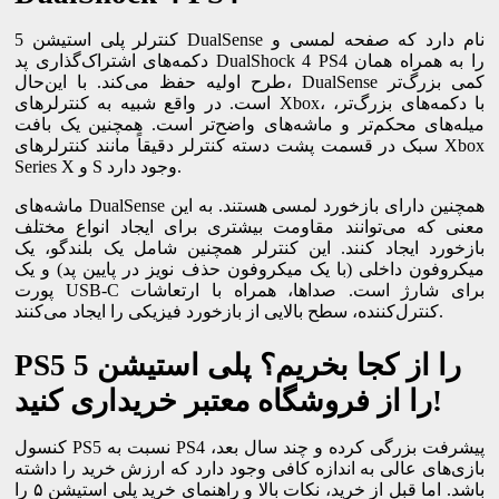
کنترلر پلی استیشن 5 DualSense نام دارد که صفحه لمسی و
دکمه‌های اشتراک‌گذاری پد DualShock 4 PS4 را به همراه همان
طرح اولیه حفظ می‌کند. با این‌حال، DualSense کمی بزرگ‌تر
است. در واقع شبیه به کنترلرهای Xbox، با دکمه‌های بزرگ‌تر،
میله‌های محکم‌تر و ماشه‌های واضح‌تر است. همچنین یک بافت
سبک در قسمت پشت دسته کنترلر دقیقاً مانند کنترلرهای Xbox
Series X و S وجود دارد.
ماشه‌های DualSense همچنین دارای بازخورد لمسی هستند. به این
معنی که می‌توانند مقاومت بیشتری برای ایجاد انواع مختلف
بازخورد ایجاد کنند. این کنترلر همچنین شامل یک بلندگو، یک
میکروفون داخلی (با یک میکروفون حذف نویز در پایین پد) و یک
پورت USB-C برای شارژ است. صداها، همراه با ارتعاشات
کنترل‌کننده، سطح بالایی از بازخورد فیزیکی را ایجاد می‌کنند.
PS5 را از کجا بخریم؟ پلی استیشن 5
را از فروشگاه معتبر خریداری کنید!
کنسول PS5 نسبت به PS4 پیشرفت بزرگی کرده و چند سال بعد،
بازی‌های عالی به اندازه کافی وجود دارد که ارزش خرید را داشته
باشد. اما قبل از خرید، نکات بالا و راهنمای خرید پلی استیشن ۵ را