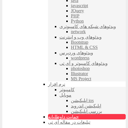
java
javascript
JQuery
PHP
Python
ویدئوهای شبکه های کامپیوتری
network
ویدئوهای وب و اینترنت
Bootstrap
HTML & CSS
ویدئوهای وردپرس
wordpress
ویدئوهای کامپیوتر و آی تی
photoshop
Illustrator
MS Project
نرم افزار
کامپیوتر
موبایل
اپلیکیشن ios
اپلیکیشن اندروید
بررسی اپلیکیشن
حمایت داوطلبانه
تبلیغات در مقاله آی تی