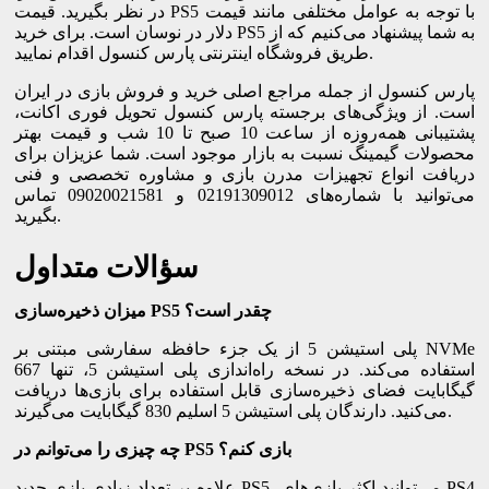
در نظر بگیرید. قیمت PS5 با توجه به عوامل مختلفی مانند قیمت
دلار در نوسان است. برای خرید PS5 به شما پیشنهاد می‌کنیم که از
طریق فروشگاه اینترنتی پارس کنسول اقدام نمایید.
پارس کنسول از جمله مراجع اصلی خرید و فروش بازی در ایران
است. از ویژگی‌های برجسته پارس کنسول تحویل فوری اکانت،
پشتیبانی همه‌روزه از ساعت 10 صبح تا 10 شب و قیمت بهتر
محصولات گیمینگ نسبت به بازار موجود است. شما عزیزان برای
دریافت انواع تجهیزات مدرن بازی و مشاوره تخصصی و فنی
می‌توانید با شماره‌های 02191309012 و 09020021581 تماس
بگیرید.
سؤالات متداول
میزان ذخیره‌سازی PS5 چقدر است؟
پلی استیشن 5 از یک جزء حافظه سفارشی مبتنی بر NVMe
استفاده می‌کند. در نسخه راه‌اندازی پلی استیشن 5، تنها 667
گیگابایت فضای ذخیره‌سازی قابل استفاده برای بازی‌ها دریافت
می‌کنید. دارندگان پلی استیشن 5 اسلیم 830 گیگابایت می‌گیرند.
چه چیزی را می‌توانم در PS5 بازی کنم؟
علاوه بر تعداد زیادی بازی جدید PS5، می‌توانید اکثر بازی‌های PS4