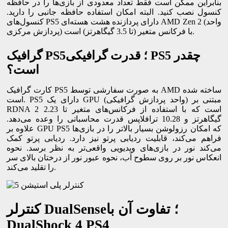
بنابراین ممکن است فقط تعداد معدودی از بازی‌ها را در حافظه
کنسول نصب کنید. البته امکان استفاده حافظه جانبی را دارید.
کنسول‌های PS5 دارای پردازنده هشت هسته‌ای AMD Zen 2 (واحد
پردازش مرکزی) با فرکانس متغیر (تا 3.5 گیگاهرتز) است.
گرافیک PS5؛ قدرت گرافیکی PS5 چقدر
است؟
کارت گرافیک PS5 به صورت سفارشی توسط AMD ساخته شده
است. PS5 دارای یک GPU (واحد پردازش گرافیکی) مبتنی بر
RDNA 2 است که با استفاده از فرکانس‌های متغیر تا 2.23
گیگاهرتز و 10.28 ترافلاپس قدرت محاسباتی را وعده می‌دهد.
علاوه بر GPU PS5 که امکان رزولوشن بسیار بالاتر را در بازی‌ها
فراهم می‌کند، قابلیت ردیابی پرتو نیز دارد. ردیابی پرتو کمک
می‌کند نور در بازی‌های ویدیویی واقعی‌تر به نظر برسد. نحوه
انعکاس نور بر روی سطوح آب، نحوه عبور نور از درختان بالای سر
را تقلید می‌کند.
کنترلر DualSense؛ تفاوت آن با
DualShock 4 PS4