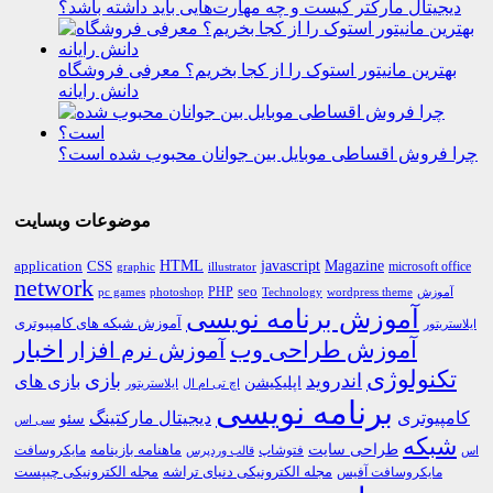
دیجیتال مارکتر کیست و چه مهارت‌هایی باید داشته باشد؟
بهترین مانیتور استوک را از کجا بخریم؟ معرفی فروشگاه
دانش رایانه
چرا فروش اقساطی موبایل بین جوانان محبوب شده است؟
موضوعات وبسایت
HTML
CSS
javascript
Magazine
application
microsoft office
graphic
illustrator
network
PHP
seo
pc games
photoshop
Technology
آموزش
wordpress theme
آموزش برنامه نویسی
آموزش شبکه های کامپیوتری
ایلاستریتور
اخبار
آموزش طراحی وب
آموزش نرم افزار
تکنولوژی
اندروید
بازی
بازی های
اپلیکیشن
اچ تی ام ال
ایلاستریتور
برنامه نویسی
کامپیوتری
دیجیتال مارکتینگ
سئو
سی اس
شبکه
طراحی سایت
فتوشاپ
ماهنامه بازینامه
مایکروسافت
اس
قالب وردپرس
مجله الکترونیکی دنیای تراشه
مجله الکترونیکی چیپست
مایکروسافت آفیس