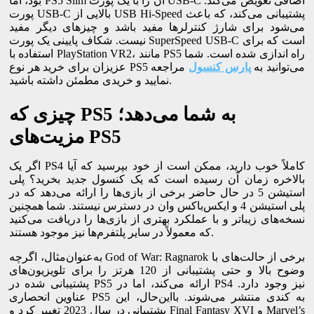
بود، اما PS5 Slim آن را با یک پورت USB-C اضافی تعویض می‌کند.
پورت USB-C بالایی از USB Hi-Speed ​​پشتیبانی می‌کند، که باعث
می‌شود برای شارژ کنترلرها مفید باشد و چیزهای دیگر مفید
نیست. شکاف پایینی یک پورت SuperSpeed ​​USB-C است که برای
استفاده با PlayStation VR2، مانند PS5 راه اندازی شده است. شما
عزیزان برای خرید هر نوع PS5 می‌توانید به
پارس کنسول
مراجعه
نمایید و خریدی مطمئن داشته باشید.
چیزی که PS5 به شما می‌دهد؛
مزیت‌های PS5
اگر یک PS4 کاملاً خوب دارید، ممکن است از خود بپرسید که آیا
بالاخره زمان آن رسیده است که یک کنسول جدید بخرید؟ پلی
استیشن 5 در حال حاضر برخی از بازی‌ها را ارائه می‌دهد که در
پلی استیشن 4 و ایکس‌باکس وان در دسترس نیستند. شما همچنین
نسخه‌های زیباتر و با عملکرد بهتری از بازی‌ها را دریافت می‌کنید
که معمولاً در سایر پلتفرم‌ها نیز موجود هستند.
به‌عنوان‌مثال، اگرچه God of War: Ragnarok برخی از حالت‌های با
وضوح بالا و حتی پشتیبانی از 120 هرتز را برای تلویزیون‌های
پشتیبانی شده در PS5 ارائه می‌کند، اما در PS4 نیز وجود دارد.
عناوین انحصاری PS5 به کندی منتشر می‌شوند. بااین‌حال، این
پشتیبانی در سال 2023 تغییر کرد و Final Fantasy XVI و Marvel’s