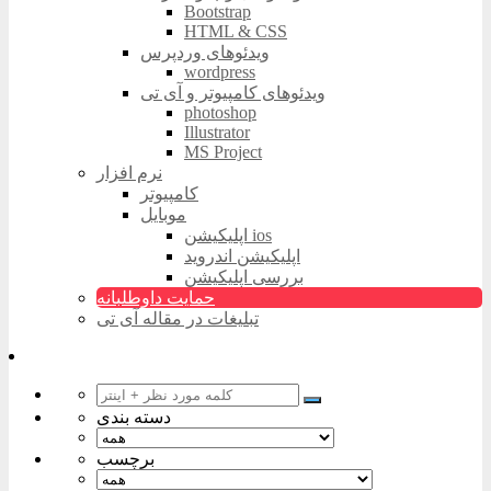
Bootstrap
HTML & CSS
ویدئوهای وردپرس
wordpress
ویدئوهای کامپیوتر و آی تی
photoshop
Illustrator
MS Project
نرم افزار
کامپیوتر
موبایل
اپلیکیشن ios
اپلیکیشن اندروید
بررسی اپلیکیشن
حمایت داوطلبانه
تبلیغات در مقاله آی تی
دسته بندی
برچسب