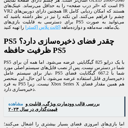
آسان‌تر است. هر چشم دارای صفحه نمایش OLED 2000×2040
است که «اثر درب صفحه» را به حداقل می‌رساند. عینک‌های PS
VR2 همچنین دارای دوربین‌های IR هستند که امکان ردیابی کامل
چشم را فراهم می‌کنند. این نکته را نیز در نظر داشته باشید که
برای دسترسی به قابلیت بازی‌های PS5 می‌توانید به صورت
را تهیه کنید.
یک‌ماهه، سه‌ماهه و دوازده‌ماهه
اکانت پلاس اکسترا
PS5 چقدر فضای ذخیره‌سازی دارد؟
ظرفیت حافظه PS5
PS5 با یک درایو 825 گیگابایتی عرضه می‌شود. اما همه آن برای
شما در دسترس نیست. پس از نصب فایل‌های سیستم اصلی مورد
نیاز برای سیستم عامل، PS5 شما با 667.2 گیگابایت فضای
ذخیره‌سازی قابل استفاده عرضه می‌شود. با این حال، این منحصر
به فرد PS5 نیست. زیرا Xbox Series X هم همین مقدار فضای
ذخیره‌سازی دارد.
بررسی قالب وودمارت ویژگی، قابلیت و
مشاهده
قیمت‌گذاری در سال ۲۰۲۳
اما بازی‌های امروزی فضای بسیار بیشتری را اشغال می‌کنند؛