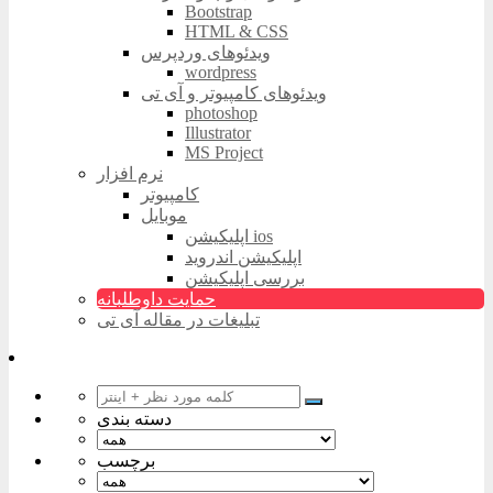
Bootstrap
HTML & CSS
ویدئوهای وردپرس
wordpress
ویدئوهای کامپیوتر و آی تی
photoshop
Illustrator
MS Project
نرم افزار
کامپیوتر
موبایل
اپلیکیشن ios
اپلیکیشن اندروید
بررسی اپلیکیشن
حمایت داوطلبانه
تبلیغات در مقاله آی تی
دسته بندی
برچسب