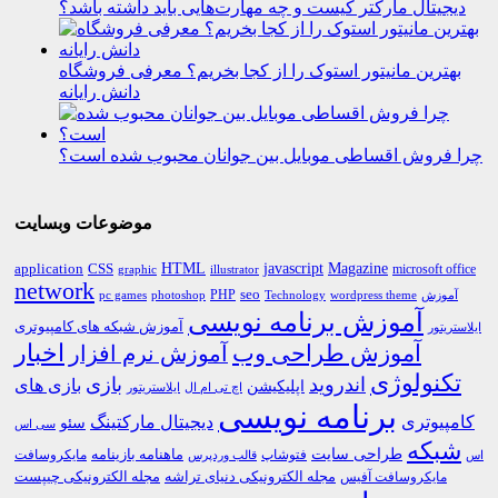
دیجیتال مارکتر کیست و چه مهارت‌هایی باید داشته باشد؟
بهترین مانیتور استوک را از کجا بخریم؟ معرفی فروشگاه
دانش رایانه
چرا فروش اقساطی موبایل بین جوانان محبوب شده است؟
موضوعات وبسایت
HTML
CSS
javascript
Magazine
application
microsoft office
graphic
illustrator
network
PHP
seo
pc games
photoshop
Technology
آموزش
wordpress theme
آموزش برنامه نویسی
آموزش شبکه های کامپیوتری
ایلاستریتور
اخبار
آموزش طراحی وب
آموزش نرم افزار
تکنولوژی
اندروید
بازی
بازی های
اپلیکیشن
اچ تی ام ال
ایلاستریتور
برنامه نویسی
کامپیوتری
دیجیتال مارکتینگ
سئو
سی اس
شبکه
طراحی سایت
فتوشاپ
ماهنامه بازینامه
مایکروسافت
اس
قالب وردپرس
مجله الکترونیکی دنیای تراشه
مجله الکترونیکی چیپست
مایکروسافت آفیس