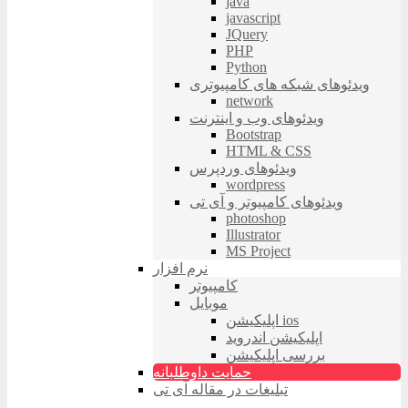
java
javascript
JQuery
PHP
Python
ویدئوهای شبکه های کامپیوتری
network
ویدئوهای وب و اینترنت
Bootstrap
HTML & CSS
ویدئوهای وردپرس
wordpress
ویدئوهای کامپیوتر و آی تی
photoshop
Illustrator
MS Project
نرم افزار
کامپیوتر
موبایل
اپلیکیشن ios
اپلیکیشن اندروید
بررسی اپلیکیشن
حمایت داوطلبانه
تبلیغات در مقاله آی تی