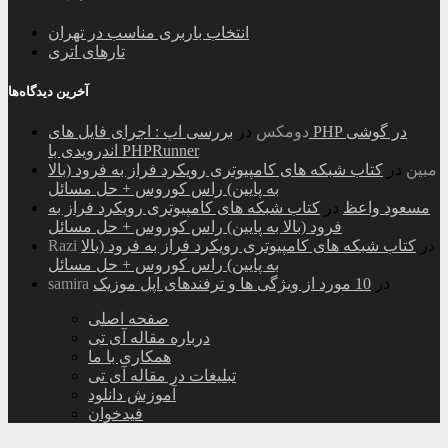
انتخاب باربری مناسب در تهران
تارهای اتری
آخرین دیدگاه‌ها
دومکس
در
بررسی اپ : اجرای فایل های PHP در گوشی
اندرویدی با PHPRunner
مبین
در
کتاب شبکه های کامپیوتری رویکرد فراز به فرود (بالا
به پایین) راس کوروس + حل مسائل
مسعود واعظ
در
کتاب شبکه های کامپیوتری رویکرد فراز به
فرود (بالا به پایین) راس کوروس + حل مسائل
در
کتاب شبکه های کامپیوتری رویکرد فراز به فرود (بالا
Razi
به پایین) راس کوروس + حل مسائل
در
10 مورد از ویژگی ها و ترفندهای اپل موزیک
samira
صفحه اصلی
درباره مقاله آی تی
همکاری با ما
تبلیغات در مقاله آی تی
آموزش دانلود
فیدخوان