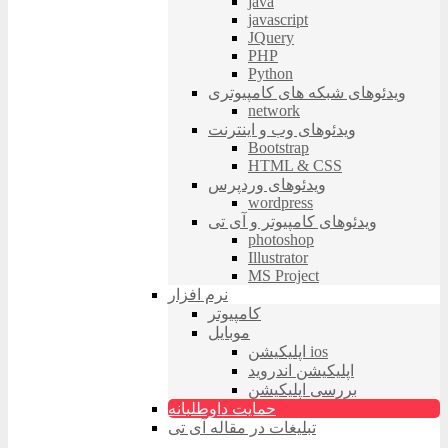
java
javascript
JQuery
PHP
Python
ویدئوهای شبکه های کامپیوتری
network
ویدئوهای وب و اینترنت
Bootstrap
HTML & CSS
ویدئوهای وردپرس
wordpress
ویدئوهای کامپیوتر و آی تی
photoshop
Illustrator
MS Project
نرم افزار
کامپیوتر
موبایل
اپلیکیشن ios
اپلیکیشن اندروید
بررسی اپلیکیشن
حمایت داوطلبانه
تبلیغات در مقاله آی تی