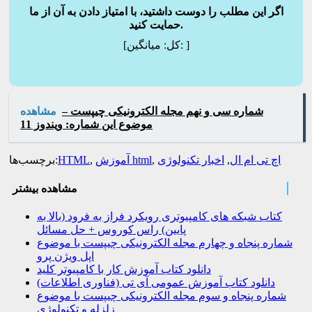
اگر این مطلب را دوست داشتید، با امتیاز دادن به آن از ما
حمایت کنید.
]
میانگین:
[کل:
شماره سی و نهم مجله الکترونیکی چیپست –
مشاهده
موضوع این شماره: ویندوز 11
اچ تی ام ال
,
اخبار تکنولوژی
,
آموزش html
,
HTML
برچسب‌ها:
مشاهده بیشتر
کتاب شبکه های کامپیوتری رویکرد فراز به فرود (بالا به
پایین) راس کوروس + حل مسائل
شماره پنجاه و چهارم مجله الکترونیکی چیپست با موضوع
اپل ویژن پرو
دانلود کتاب آموزش کار با کامپیوتر کلید
دانلود کتاب آموزش عمومی آی تی (فناوری اطلاعات)
شماره پنجاه و سوم مجله الکترونیکی چیپست با موضوع
زلزله و تکنولوژی