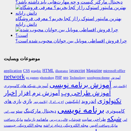
دیجیتال مارکتر کیست و چه مهارت‌هایی باید داشته باشد؟
بهترین مانیتور استوک را از کجا بخریم؟ معرفی فروشگاه
دانش رایانه
چرا فروش اقساطی موبایل بین جوانان محبوب شده است؟
موضوعات وبسایت
HTML
CSS
javascript
Magazine
application
microsoft office
graphic
illustrator
network
PHP
seo
pc games
photoshop
Technology
آموزش
wordpress theme
آموزش برنامه نویسی
آموزش شبکه های کامپیوتری
ایلاستریتور
اخبار
آموزش طراحی وب
آموزش نرم افزار
تکنولوژی
اندروید
بازی
بازی های
اپلیکیشن
اچ تی ام ال
ایلاستریتور
برنامه نویسی
کامپیوتری
دیجیتال مارکتینگ
سئو
سی اس
شبکه
طراحی سایت
فتوشاپ
ماهنامه بازینامه
مایکروسافت
اس
قالب وردپرس
مجله الکترونیکی دنیای تراشه
مجله الکترونیکی چیپست
مایکروسافت آفیس