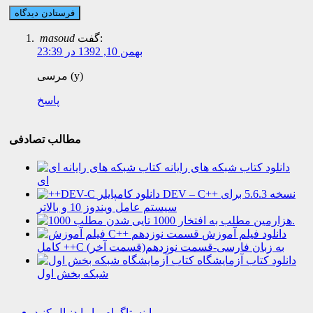
گفت:
masoud
بهمن 10, 1392 در 23:39
مرسی (y)
پاسخ
مطالب تصادفی
دانلود کتاب شبکه های رایانه
ای
دانلود کامپایلر DEV – C++ نسخه 5.6.3 برای
سیستم عامل ویندوز 10 و بالاتر
هزارمین مطلب به افتخار 1000 تایی شدن.
دانلود فیلم آموزش
کامل ++C به زبان فارسی-قسمت نوزدهم(قسمت آخر)
دانلود کتاب آزمایشگاه
شبکه بخش اول
اینستاگرام
ما را دنبال کنید