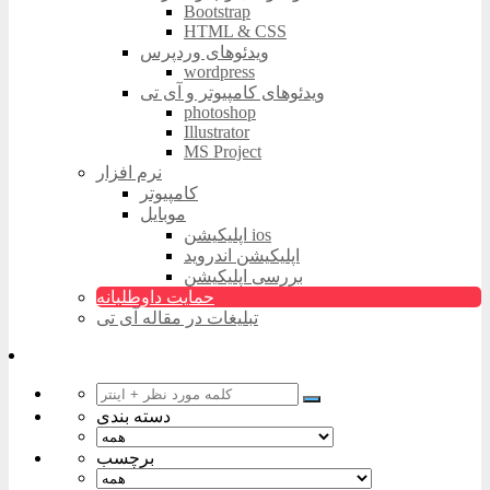
Bootstrap
HTML & CSS
ویدئوهای وردپرس
wordpress
ویدئوهای کامپیوتر و آی تی
photoshop
Illustrator
MS Project
نرم افزار
کامپیوتر
موبایل
اپلیکیشن ios
اپلیکیشن اندروید
بررسی اپلیکیشن
حمایت داوطلبانه
تبلیغات در مقاله آی تی
دسته بندی
برچسب