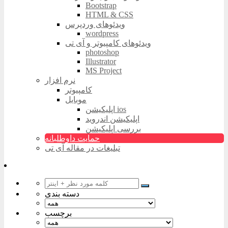
Bootstrap
HTML & CSS
ویدئوهای وردپرس
wordpress
ویدئوهای کامپیوتر و آی تی
photoshop
Illustrator
MS Project
نرم افزار
کامپیوتر
موبایل
اپلیکیشن ios
اپلیکیشن اندروید
بررسی اپلیکیشن
حمایت داوطلبانه
تبلیغات در مقاله آی تی
دسته بندی
برچسب