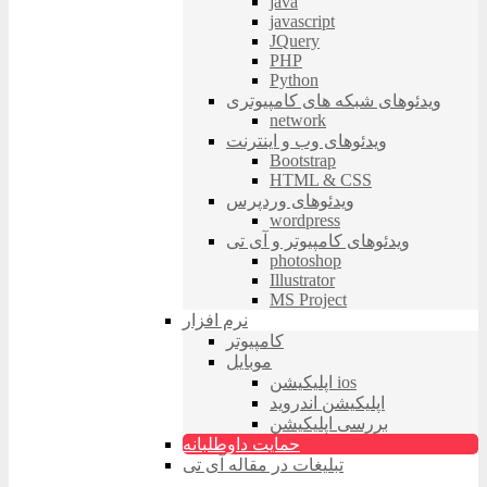
java
javascript
JQuery
PHP
Python
ویدئوهای شبکه های کامپیوتری
network
ویدئوهای وب و اینترنت
Bootstrap
HTML & CSS
ویدئوهای وردپرس
wordpress
ویدئوهای کامپیوتر و آی تی
photoshop
Illustrator
MS Project
نرم افزار
کامپیوتر
موبایل
اپلیکیشن ios
اپلیکیشن اندروید
بررسی اپلیکیشن
حمایت داوطلبانه
تبلیغات در مقاله آی تی