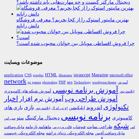
دیجیتال مارکتر کیست و چه مهارت‌هایی باید داشته باشد؟
بهترین مانیتور استوک را از کجا بخریم؟ معرفی فروشگاه
دانش رایانه
چرا فروش اقساطی موبایل بین جوانان محبوب شده است؟
موضوعات وبسایت
HTML
CSS
javascript
Magazine
application
microsoft office
graphic
illustrator
network
PHP
seo
pc games
photoshop
Technology
آموزش
wordpress theme
آموزش برنامه نویسی
آموزش شبکه های کامپیوتری
ایلاستریتور
اخبار
آموزش طراحی وب
آموزش نرم افزار
تکنولوژی
اندروید
بازی
بازی های
اپلیکیشن
اچ تی ام ال
ایلاستریتور
برنامه نویسی
کامپیوتری
دیجیتال مارکتینگ
سئو
سی اس
شبکه
طراحی سایت
فتوشاپ
ماهنامه بازینامه
مایکروسافت
اس
قالب وردپرس
مجله الکترونیکی دنیای تراشه
مجله الکترونیکی چیپست
مایکروسافت آفیس